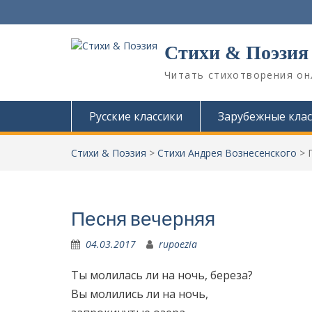
П
е
р
Стихи & Поэзия
е
й
Читать стихотворения он
т
и
к
Русские классики
Зарубежные клас
с
о
Стихи & Поэзия
>
Стихи Андрея Вознесенского
>
д
е
р
ж
и
Песня вечерняя
м
о
04.03.2017
rupoezia
м
у
Ты молилась ли на ночь, береза?
Вы молились ли на ночь,