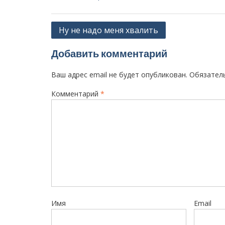
Н
Ну не надо меня хвалить
а
Добавить комментарий
в
и
Ваш адрес email не будет опубликован.
Обязател
г
Комментарий
*
а
ц
и
я
п
о
з
Имя
Email
а
п