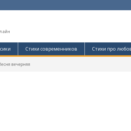
лайн
сики
Стихи современников
Стихи про любо
Песня вечерняя