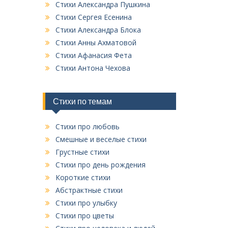
к
Стихи Александра Пушкина
в
Стихи Сергея Есенина
с
Стихи Александра Блока
е
Стихи Анны Ахматовой
х
Стихи Афанасия Фета
р
у
Стихи Антона Чехова
б
р
и
Стихи по темам
к
Стихи про любовь
Смешные и веселые стихи
Грустные стихи
Стихи про день рождения
Короткие стихи
Абстрактные стихи
Стихи про улыбку
Стихи про цветы