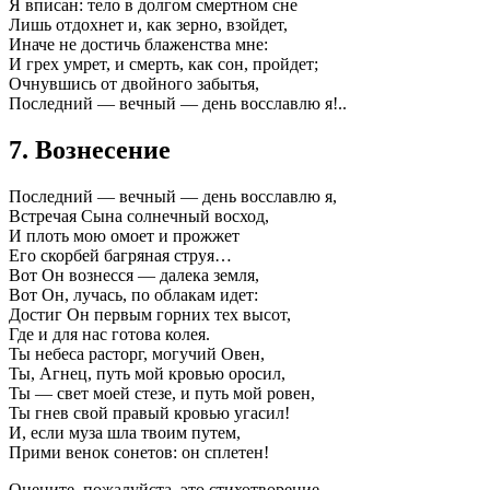
Я вписан: тело в долгом смертном сне
Лишь отдохнет и, как зерно, взойдет,
Иначе не достичь блаженства мне:
И грех умрет, и смерть, как сон, пройдет;
Очнувшись от двойного забытья,
Последний — вечный — день восславлю я!..
7. Вознесение
Последний — вечный — день восславлю я,
Встречая Сына солнечный восход,
И плоть мою омоет и прожжет
Его скорбей багряная струя…
Вот Он вознесся — далека земля,
Вот Он, лучась, по облакам идет:
Достиг Он первым горних тех высот,
Где и для нас готова колея.
Ты небеса расторг, могучий Овен,
Ты, Агнец, путь мой кровью оросил,
Ты — свет моей стезе, и путь мой ровен,
Ты гнев свой правый кровью угасил!
И, если муза шла твоим путем,
Прими венок сонетов: он сплетен!
Оцените, пожалуйста, это стихотворение.