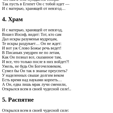
Так пусть в Египет Он с тобой идет —
И с матерью, хранящей от невзгод…
4. Храм
И с матерью, хранящей от невзгод,
Вошел Иосиф, видит: Тот, кто сам
Дал искры разуменья мудрецам,
Те искры раздувает… Он не ждет:
И вот уж Слово Божье речь ведет!
В Писаньях умудрен не по летам,
Как Он познал все, сказанное там,
И все, что только после в них войдет?!
Ужель, не будь Он Богочеловеком,
Сумел бы Он так в знанье преуспеть?
У наделенных свыше долгим веком
Есть время над науками корпеть…
А Он, едва лишь мрак лучи сменили,
Открылся всем в своей чудесной силе!..
5. Распятие
Открылся всем в своей чудесной силе: