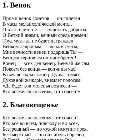
1. Венок
Прими венок сонетов — он сплетен
В часы меланхолической мечты,
О властелин, нет — сущность доброты,
О Ветхий днями, вечный средь времен!
Труд музы да не будет награжден
Венком лавровым — знаком суеты,
Мне вечности венец подаришь Ты —
Венцом терновым он приобретен!
Конец — всех дел венец. Венчай же сам
Покоем без конца — кончины час!
В начале скрыт конец. Душа, томясь
Духовной жаждой, внемлет голосам:
«Да будет зов моленья вознесен —
Кто возжелал спасенья, тот спасен!»
2. Благовещенье
Кто возжелал спасенья, тот спасен!
Кто всё во всем, повсюду и во всех,
Безгрешный — но чужой искупит грех,
Бессмертный — но на гибель обречен, —