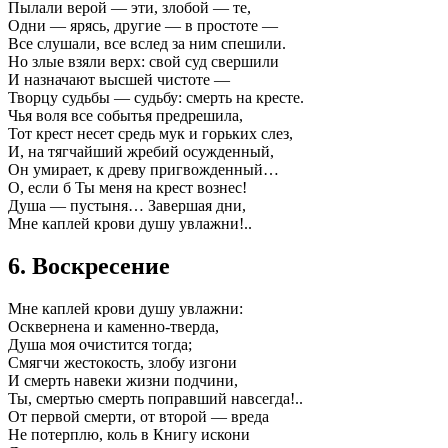
Пылали верой — эти, злобой — те,
Одни — ярясь, другие — в простоте —
Все слушали, все вслед за ним спешили.
Но злые взяли верх: свой суд свершили
И назначают высшей чистоте —
Творцу судьбы — судьбу: смерть на кресте.
Чья воля все событья предрешила,
Тот крест несет средь мук и горьких слез,
И, на тягчайший жребий осужденный,
Он умирает, к древу пригвожденный…
О, если б Ты меня на крест вознес!
Душа — пустыня… Завершая дни,
Мне каплей крови душу увлажни!..
6. Воскресение
Мне каплей крови душу увлажни:
Осквернена и каменно-тверда,
Душа моя очистится тогда;
Смягчи жестокость, злобу изгони
И смерть навеки жизни подчини,
Ты, смертью смерть поправший навсегда!..
От первой смерти, от второй — вреда
Не потерплю, коль в Книгу искони