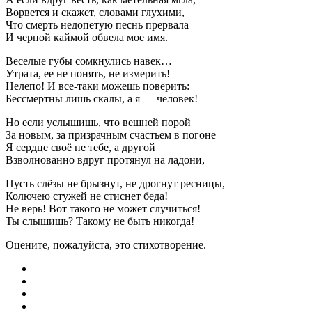
Ворвется и скажет, словами глухими,
Что смерть недопетую песнь прервала
И черной каймой обвела мое имя.
Веселые губы сомкнулись навек…
Утрата, ее не понять, не измерить!
Нелепо! И все-таки можешь поверить:
Бессмертны лишь скалы, а я — человек!
Но если услышишь, что вешней порой
За новым, за призрачным счастьем в погоне
Я сердце своё не тебе, а другой
Взволнованно вдруг протянул на ладони,
Пусть слёзы не брызнут, не дрогнут ресницы,
Колючею стужей не стиснет беда!
Не верь! Вот такого не может случиться!
Ты слышишь? Такому не быть никогда!
Оцените, пожалуйста, это стихотворение.