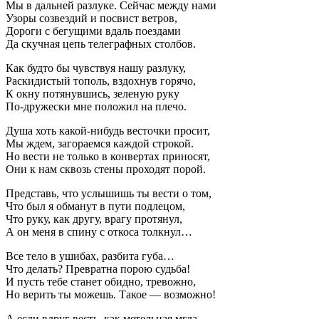
Мы в дальней разлуке. Сейчас между нами
Узоры созвездий и посвист ветров,
Дороги с бегущими вдаль поездами
Да скучная цепь телеграфных столбов.
Как будто бы чувствуя нашу разлуку,
Раскидистый тополь, вздохнув горячо,
К окну потянувшись, зеленую руку
По-дружески мне положил на плечо.
Душа хоть какой-нибудь весточки просит,
Мы ждем, загораемся каждой строкой.
Но вести не только в конвертах приносят,
Они к нам сквозь стены проходят порой.
Представь, что услышишь ты вести о том,
Что был я обманут в пути подлецом,
Что руку, как другу, врагу протянул,
А он меня в спину с откоса толкнул…
Все тело в ушибах, разбита губа…
Что делать? Превратна порою судьба!
И пусть тебе станет обидно, тревожно,
Но верить ты можешь. Такое — возможно!
А если вдруг весть, как метельная мгла,