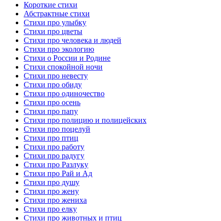
Короткие стихи
Абстрактные стихи
Стихи про улыбку
Стихи про цветы
Стихи про человека и людей
Стихи про экологию
Стихи о России и Родине
Стихи спокойной ночи
Стихи про невесту
Стихи про обиду
Стихи про одиночество
Стихи про осень
Стихи про папу
Стихи про полицию и полицейских
Стихи про поцелуй
Стихи про птиц
Стихи про работу
Стихи про радугу
Стихи про Разлуку
Стихи про Рай и Ад
Стихи про душу
Стихи про жену
Стихи про жениха
Стихи про елку
Стихи про животных и птиц