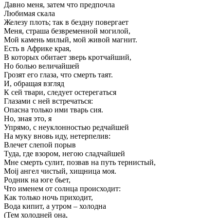
Давно меня, затем что предпочла
Любимая скала
Железу плоть; так в бездну повергает
Меня, страша безвременной могилой,
Мой камень милый, мой живой магнит.
Есть в Африке края,
В которых обитает зверь кротчайший,
Но болью величайшей
Грозят его глаза, что смерть таят.
И, обращая взгляд
К сей твари, следует остерегаться
Глазами с ней встречаться:
Опасна только ими тварь сия.
Но, зная это, я
Упрямо, с неуклонностью редчайшей
На муку вновь иду, нетерпелив:
Влечет слепой порыв
Туда, где взором, негою сладчайшей
Мне смерть сулит, позвав на путь тернистый,
Moij ангел чистый, хищница моя.
Родник на юге бьет,
Что именем от солнца происходит:
Как только ночь приходит,
Вода кипит, а утром – холодна
(Тем холодней она,