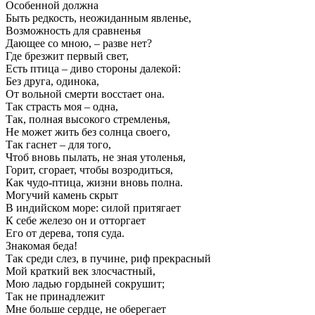
Особенной должна
Быть редкость, неожиданным явленье,
Возможность для сравненья
Дающее со мною, – разве нет?
Где брезжит первый свет,
Есть птица – диво стороны далекой:
Без друга, одинока,
От вольной смерти восстает она.
Так страсть моя – одна,
Так, полная высокого стремленья,
Не может жить без солнца своего,
Так гаснет – для того,
Чтоб вновь пылать, не зная утоленья,
Горит, сгорает, чтобы возродиться,
Как чудо-птица, жизни вновь полна.
Могучий камень скрыт
В индийском море: силой притягает
К себе железо он и отторгает
Его от дерева, топя суда.
Знакомая беда!
Так среди слез, в пучине, риф прекрасный
Мой краткий век злосчастный,
Мою ладью гордыней сокрушит;
Так не принадлежит
Мне больше сердце, не оберегает