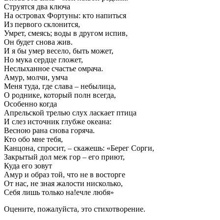
Струятся два ключа
На островах Фортуны: кто напиться
Из первого склонится,
Умрет, смеясь; воды в другом испив,
Он будет снова жив.
И я бы умер весело, быть может,
Но мука сердце гложет,
Неслыханное счастье омрача.
Амур, молчи, умча
Меня туда, где слава – небылица,
О роднике, который полн всегда,
Особенно когда
Апрельской трелью слух ласкает птица
И слез источник глубже океана:
Весною рана снова горяча.
Кто обо мне тебя,
Канцона, спросит, – скажешь: «Берег Сорги,
Закрытый дол меж гор – его приют,
Куда его зовут
Амур и образ той, что не в восторге
От нас, не зная жалости нисколько,
Себя лишь только на!ечле любя»
Оцените, пожалуйста, это стихотворение.