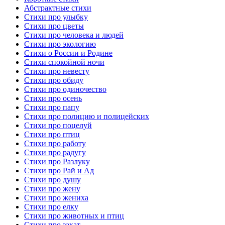
Абстрактные стихи
Стихи про улыбку
Стихи про цветы
Стихи про человека и людей
Стихи про экологию
Стихи о России и Родине
Стихи спокойной ночи
Стихи про невесту
Стихи про обиду
Стихи про одиночество
Стихи про осень
Стихи про папу
Стихи про полицию и полицейских
Стихи про поцелуй
Стихи про птиц
Стихи про работу
Стихи про радугу
Стихи про Разлуку
Стихи про Рай и Ад
Стихи про душу
Стихи про жену
Стихи про жениха
Стихи про елку
Стихи про животных и птиц
Стихи про закат