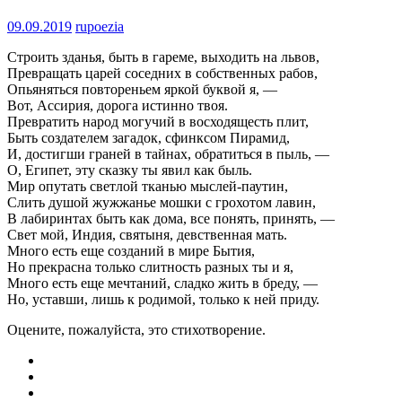
09.09.2019
rupoezia
Строить зданья, быть в гареме, выходить на львов,
Превращать царей соседних в собственных рабов,
Опьяняться повтореньем яркой буквой я, —
Вот, Ассирия, дорога истинно твоя.
Превратить народ могучий в восходящесть плит,
Быть создателем загадок, сфинксом Пирамид,
И, достигши граней в тайнах, обратиться в пыль, —
О, Египет, эту сказку ты явил как быль.
Мир опутать светлой тканью мыслей-паутин,
Слить душой жужжанье мошки с грохотом лавин,
В лабиринтах быть как дома, все понять, принять, —
Свет мой, Индия, святыня, девственная мать.
Много есть еще созданий в мире Бытия,
Но прекрасна только слитность разных ты и я,
Много есть еще мечтаний, сладко жить в бреду, —
Но, уставши, лишь к родимой, только к ней приду.
Оцените, пожалуйста, это стихотворение.