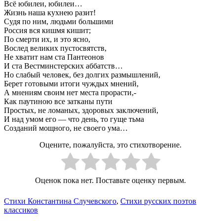
Всё юбилеи, юбилеи…
Жизнь наша кухнею разит!
Судя по ним, людьми большими
Россия вся кишмя кишит;
По смерти их, и это ясно,
Вослед великих пустосвятств,
Не хватит нам ста Пантеонов
И ста Вестминстерских аббатств…
Но слабый человек, без долгих размышлений,
Берет готовыми итоги чуждых мнений,
А мнениям своим нет места прорасти,-
Как паутиною все затканы пути
Простых, не ломаных, здоровых заключений,
И над умом его — что день, то гуще тьма
Созданий мощного, не своего ума…
Оцените, пожалуйста, это стихотворение.
Оценок пока нет. Поставьте оценку первым.
Стихи Константина Случевского
,
Стихи русских поэтов
классиков