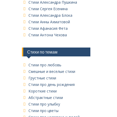
к
Стихи Александра Пушкина
в
Стихи Сергея Есенина
с
Стихи Александра Блока
е
Стихи Анны Ахматовой
х
Стихи Афанасия Фета
р
у
Стихи Антона Чехова
б
р
и
Стихи по темам
к
Стихи про любовь
Смешные и веселые стихи
Грустные стихи
Стихи про день рождения
Короткие стихи
Абстрактные стихи
Стихи про улыбку
Стихи про цветы