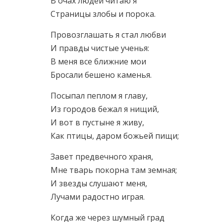
В очах людей читаю я
Страницы злобы и порока.
Провозглашать я стал любви
И правды чистые ученья:
В меня все ближние мои
Бросали бешено каменья.
Посыпал пеплом я главу,
Из городов бежал я нищий,
И вот в пустыне я живу,
Как птицы, даром божьей пищи;
Завет предвечного храня,
Мне тварь покорна там земная;
И звезды слушают меня,
Лучами радостно играя.
Когда же через шумный град