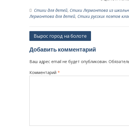
Стихи для детей
,
Стихи Лермонтова из школьн
Лермонтова для детей
,
Стихи русских поэтов кла
Н
Вырос город на болоте
а
Добавить комментарий
в
и
Ваш адрес email не будет опубликован.
Обязател
г
Комментарий
*
а
ц
и
я
п
о