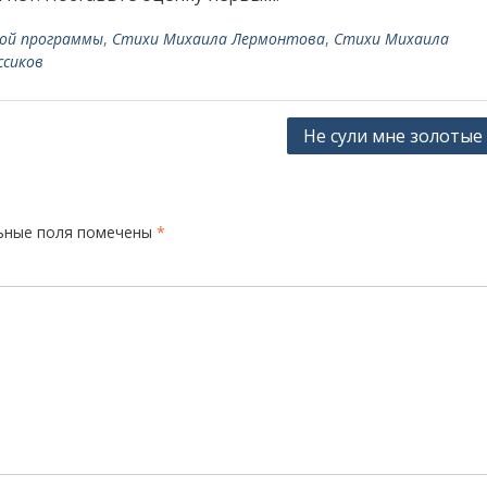
ой программы
,
Стихи Михаила Лермонтова
,
Стихи Михаила
ссиков
Не сули мне золотые
ьные поля помечены
*