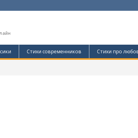
лайн
сики
Стихи современников
Стихи про любо