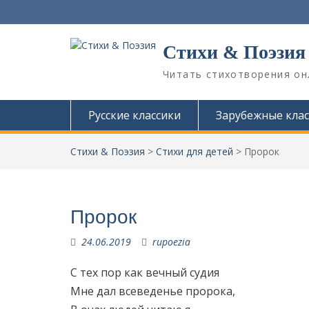
П
е
р
Стихи & Поэзия
е
й
Читать стихотворения он
т
и
к
Русские классики
Зарубежные клас
с
о
Стихи & Поэзия
>
Стихи для детей
>
Пророк
д
е
р
ж
и
Пророк
м
о
24.06.2019
rupoezia
м
у
С тех пор как вечный судия
Мне дал всеведенье пророка,