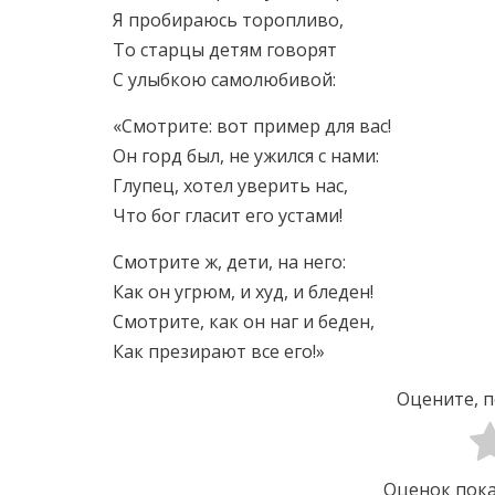
Я пробираюсь торопливо,
То старцы детям говорят
С улыбкою самолюбивой:
«Смотрите: вот пример для вас!
Он горд был, не ужился с нами:
Глупец, хотел уверить нас,
Что бог гласит его устами!
Смотрите ж, дети, на него:
Как он угрюм, и худ, и бледен!
Смотрите, как он наг и беден,
Как презирают все его!»
Оцените, п
Оценок пока