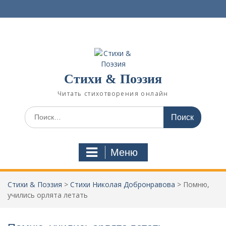
П
е
р
е
й
т
и
Стихи & Поэзия
к
с
Читать стихотворения онлайн
о
д
И
е
с
р
к
ж
а
Меню
и
т
м
ь
о
:
Стихи & Поэзия
>
Стихи Николая Добронравова
>
Помню,
м
учились орлята летать
у