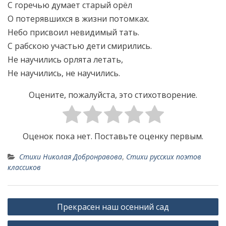
С горечью думает старый орёл
О потерявшихся в жизни потомках.
Небо присвоил невидимый тать.
С рабскою участью дети смирились.
Не научились орлята летать,
Не научились, не научились.
Оцените, пожалуйста, это стихотворение.
Оценок пока нет. Поставьте оценку первым.
Стихи Николая Добронравова
,
Стихи русских поэтов
классиков
Н
Прекрасен наш осенний сад
а