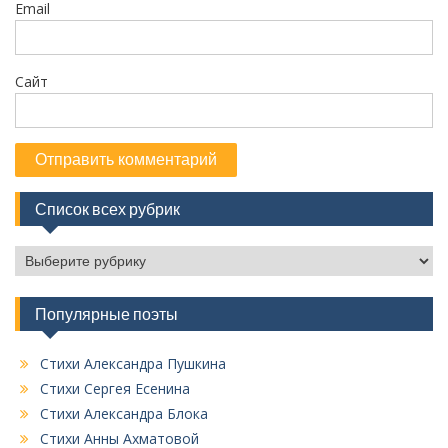
м
Email
Сайт
Список всех рубрик
С
п
и
Популярные поэты
с
о
к
Стихи Александра Пушкина
в
Стихи Сергея Есенина
с
Стихи Александра Блока
е
Стихи Анны Ахматовой
х