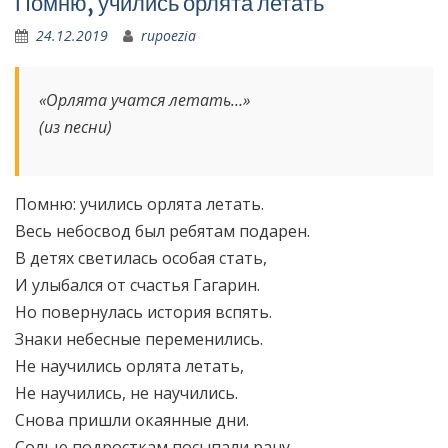
Помню, учились орлята летать
24.12.2019
rupoezia
«Орлята учатся летать…»
(из песни)
Помню: учились орлята летать.
Весь небосвод был ребятам подарен.
B детях светилась особая стать,
И улыбался от счастья Гагарин.
Но повернулась история вспять.
Знаки небесные переменились.
Не научились орлята летать,
Не научились, не научились.
Снова пришли окаянные дни.
Солью подросткам посыпали рану.