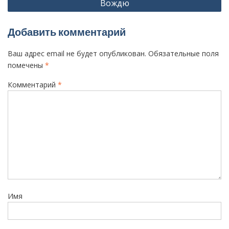
Вождю
в
и
Добавить комментарий
г
а
Ваш адрес email не будет опубликован.
Обязательные поля
ц
помечены
*
и
Комментарий
*
я
п
о
з
а
п
и
Имя
с
я