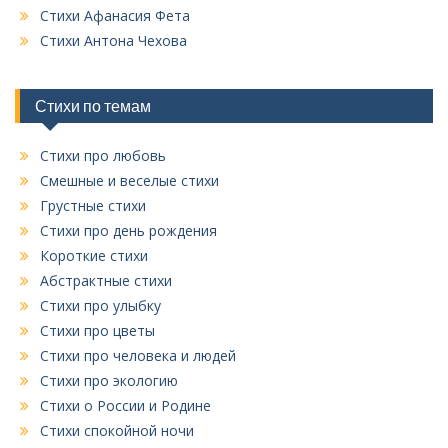
Стихи Афанасия Фета
р
у
Стихи Антона Чехова
б
р
и
Стихи по темам
к
Стихи про любовь
Смешные и веселые стихи
Грустные стихи
Стихи про день рождения
Короткие стихи
Абстрактные стихи
Стихи про улыбку
Стихи про цветы
Стихи про человека и людей
Стихи про экологию
Стихи о России и Родине
Стихи спокойной ночи