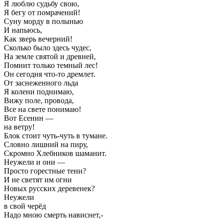
Я люблю судьбу свою,
Я бегу от помрачений!
Суну морду в полынью
И напьюсь,
Как зверь вечерний!
Сколько было здесь чудес,
На земле святой и древней,
Помнит только темный лес!
Он сегодня что-то дремлет.
От заснеженного льда
Я колени поднимаю,
Вижу поле, провода,
Все на свете понимаю!
Вот Есенин —
на ветру!
Блок стоит чуть-чуть в тумане.
Словно лишний на пиру,
Скромно Хлебников шаманит.
Неужели и они —
Просто горестные тени?
И не светят им огни
Новых русских деревенек?
Неужели
в свой черёд
Надо мною смерть нависнет,-