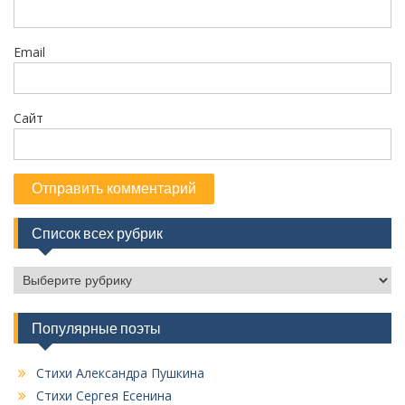
с
я
м
Email
Сайт
Список всех рубрик
С
п
и
Популярные поэты
с
о
к
Стихи Александра Пушкина
в
Стихи Сергея Есенина