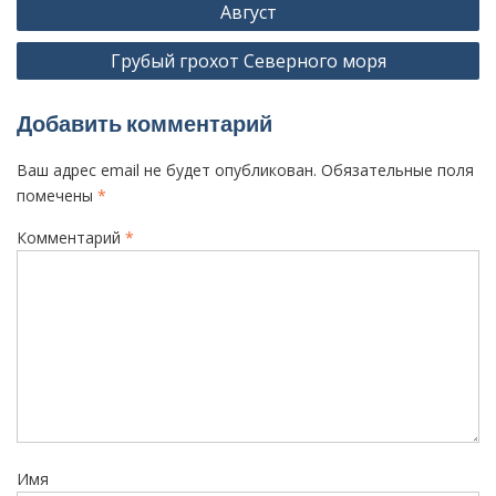
Август
а
Грубый грохот Северного моря
в
и
Добавить комментарий
г
а
Ваш адрес email не будет опубликован.
Обязательные поля
ц
помечены
*
и
Комментарий
*
я
п
о
з
а
п
и
Имя