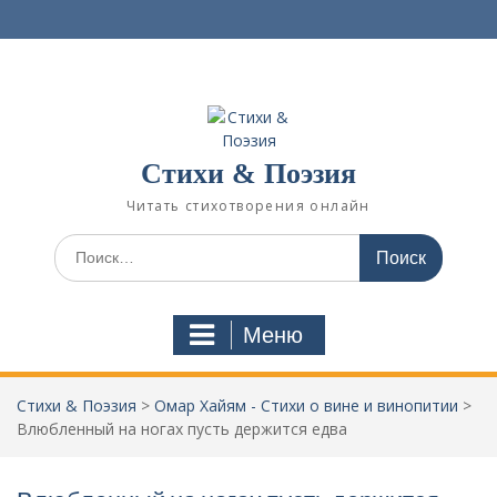
П
е
р
е
й
т
и
Стихи & Поэзия
к
с
Читать стихотворения онлайн
о
д
И
е
с
р
к
ж
а
Меню
и
т
м
ь
о
:
Стихи & Поэзия
>
Омар Хайям - Стихи о вине и винопитии
>
м
Влюбленный на ногах пусть держится едва
у