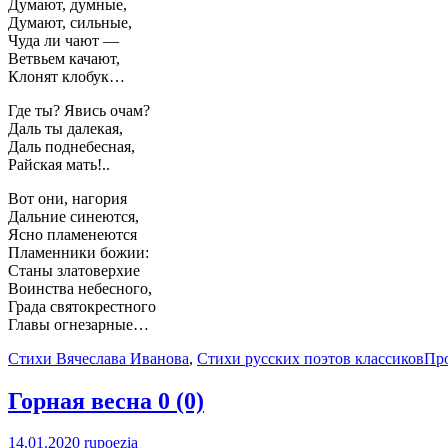
Думают, думные,
Думают, сильные,
Чуда ли чают —
Ветвьем качают,
Клонят клобук…
Где ты? Явись очам?
Даль ты далекая,
Даль поднебесная,
Райская мать!..
Вот они, нагория
Дальние синеются,
Ясно пламенеются
Пламенники божии:
Станы златоверхие
Воинства небесного,
Града святокрестного
Главы огнезарные…
Стихи Вячеслава Иванова
,
Стихи русских поэтов классиков
Пр
Горная весна
0 (0)
14.01.2020
rupoezia