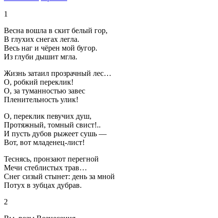
1
Весна вошла в скит белый гор,
В глухих снегах легла.
Весь наг и чёрен мой бугор.
Из глуби дышит мгла.
Жизнь затаил прозрачный лес…
О, робкий переклик!
О, за туманностью завес
Пленительность улик!
О, переклик певучих душ,
Протяжный, томный свист!..
И пусть дубов рыжеет сушь —
Вот, вот младенец-лист!
Теснясь, пронзают перегной
Мечи стеблистых трав…
Снег сизый стынет: день за мной
Потух в зубцах дубрав.
2