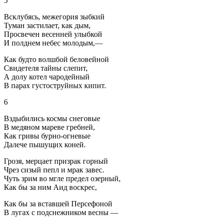
5
Всклубясь, межегория зыбкий
Туман застилает, как дым,
Просвечен весенней улыбкой
И полднем небес молодым,—
Как будто волшбой беловейной
Свидетеля тайны слепит,
А долу котел чародейный
В парах густоструйных кипит.
6
Вздыбились космы снеговые
В медяном мареве гребней,
Как гривы бурно-огневые
Далече пышущих коней.
Грозя, мерцает призрак горный
Чрез сизый пепл и мрак завес.
Чуть зрим во мгле предел озерный,
Как бы за ним Аид воскрес,
Как бы за вставшей Персефоной
В лугах с подснежником весны —