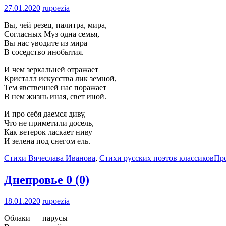
27.01.2020
rupoezia
Вы, чей резец, палитра, мира,
Согласных Муз одна семья,
Вы нас уводите из мира
В соседство инобытия.
И чем зеркальней отражает
Кристалл искусства лик земной,
Тем явственней нас поражает
В нем жизнь иная, свет иной.
И про себя даемся диву,
Что не приметили досель,
Как ветерок ласкает ниву
И зелена под снегом ель.
Стихи Вячеслава Иванова
,
Стихи русских поэтов классиков
Пр
Днепровье
0 (0)
18.01.2020
rupoezia
Облаки — парусы