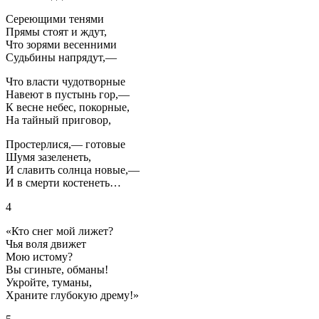
Сереющими тенями
Прямы стоят и ждут,
Что зорями весенними
Судьбины напрядут,—
Что власти чудотворные
Навеют в пустынь гор,—
К весне небес, покорные,
На тайный приговор,
Простерлися,— готовые
Шумя зазеленеть,
И славить солнца новые,—
И в смерти костенеть…
4
«Кто снег мой лижет?
Чья воля движет
Мою истому?
Вы сгиньте, обманы!
Укройте, туманы,
Храните глубокую дрему!»