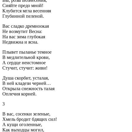
Вы, розы Вознесения,
Сияйте предо мной!
Клубится мгла весенняя
Глубинной пеленой.
Вас сладко дремноокая
Не возмутит Весна:
На вас зима глубокая
Недвижна и ясна.
Плывет пыланье темное
В медлительной крови,
А сердце неистомное
Стучит, стучит: живи!
Душа скорбит, усталая,
В ней кладези черней…
Открыла снежность талая
Оплечия корней.
3
В вас, сосенки зеленые,
Хмель бродит бдящих сил!
А кущи оголенные,
Как выходцы могил,