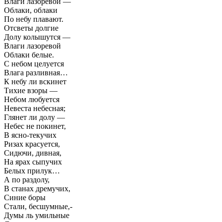
Влаги лазоревой —
Облаки, облаки
По небу плавают.
Отсветы долгие
Долу колышутся —
Влаги лазоревой
Облаки белые.
С небом целуется
Влага разливная…
К небу ли вскинет
Тихие взоры —
Небом любуется
Невеста небесная;
Глянет ли долу —
Небес не покинет,
В ясно-текучих
Ризах красуется,
Сидючи, дивная,
На ярах сыпучих
Белых прилук…
А по раздолу,
В станах дремучих,
Синие боры
Стали, бесшумные,-
Думы ль умильные