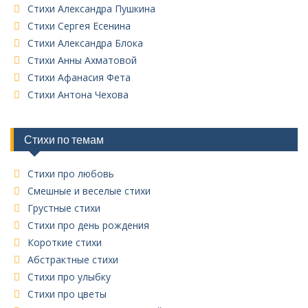
к
Стихи Александра Пушкина
в
Стихи Сергея Есенина
с
Стихи Александра Блока
е
Стихи Анны Ахматовой
х
Стихи Афанасия Фета
р
у
Стихи Антона Чехова
б
р
и
Стихи по темам
к
Стихи про любовь
Смешные и веселые стихи
Грустные стихи
Стихи про день рождения
Короткие стихи
Абстрактные стихи
Стихи про улыбку
Стихи про цветы