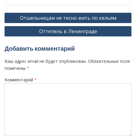
Н
Отшельницам не тесно жить по кельям
а
Оттепель в Ленинграде
в
и
Добавить комментарий
г
а
Ваш адрес email не будет опубликован.
Обязательные поля
ц
помечены
*
и
Комментарий
*
я
п
о
з
а
п