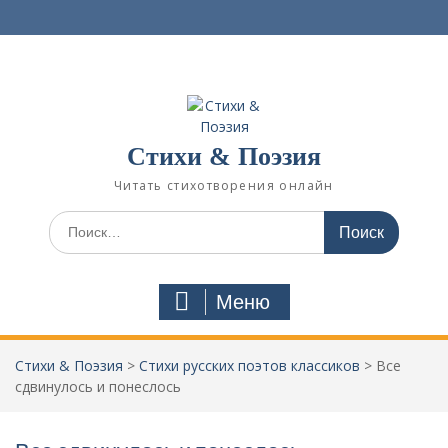
П
е
р
е
й
т
и
Стихи & Поэзия
к
с
Читать стихотворения онлайн
о
д
И
е
с
р
к
ж
а
Меню
и
т
м
ь
о
:
Стихи & Поэзия
>
Стихи русских поэтов классиков
>
Все
м
сдвинулось и понеслось
у