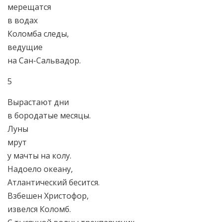
мерещатся
в водах
Коломба следы,
ведущие
на Сан-Сальвадор.
5
Вырастают дни
в бородатые месяцы.
Луны
мрут
у мачты на колу.
Надоело океану,
Атлантический бесится.
Взбешен Христофор,
извелся Коломб.