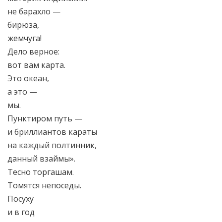
не барахло —
бирюза,
жемчуга!
Дело верное:
вот вам карта.
Это океан,
а это —
мы.
Пунктиром путь —
и бриллиантов караты
на каждый полтинник,
данный взаймы».
Тесно торгашам.
Томятся непоседы.
Посуху
и в год