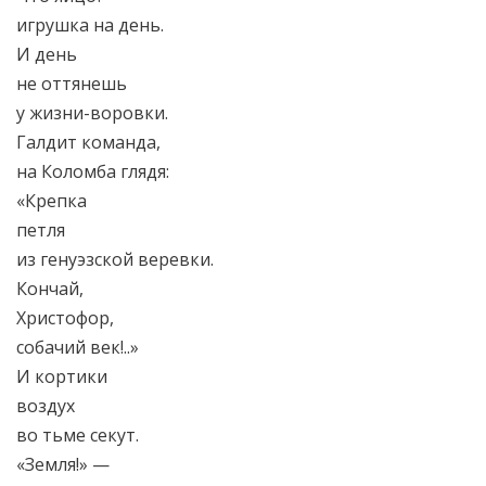
игрушка на день.
И день
не оттянешь
у жизни-воровки.
Галдит команда,
на Коломба глядя:
«Крепка
петля
из генуэзской веревки.
Кончай,
Христофор,
собачий век!..»
И кортики
воздух
во тьме секут.
«Земля!» —