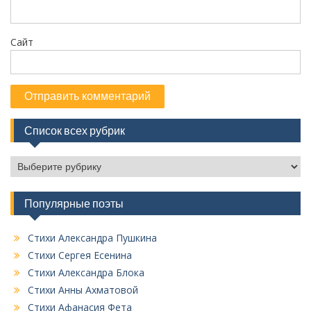
Сайт
Список всех рубрик
С
п
и
Популярные поэты
с
о
к
Стихи Александра Пушкина
в
Стихи Сергея Есенина
с
Стихи Александра Блока
е
Стихи Анны Ахматовой
х
Стихи Афанасия Фета
р