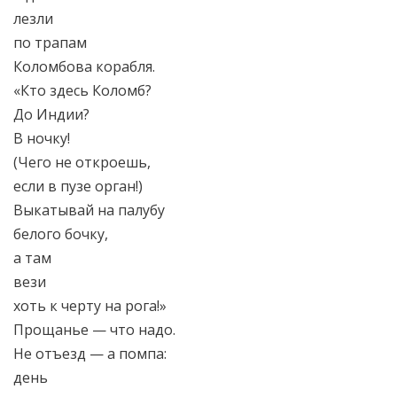
лезли
по трапам
Коломбова корабля.
«Кто здесь Коломб?
До Индии?
В ночку!
(Чего не откроешь,
если в пузе орган!)
Выкатывай на палубу
белого бочку,
а там
вези
хоть к черту на рога!»
Прощанье — что надо.
Не отъезд — а помпа:
день