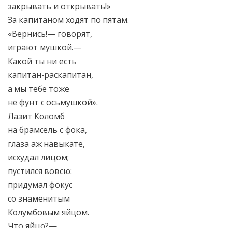
закрывать и открывать!»
За капитаном ходят по пятам.
«Вернись!— говорят,
играют мушкой.—
Какой ты ни есть
капитан-раскапитан,
а мы тебе тоже
не фунт с осьмушкой».
Лазит Коломб
на брамсель с фока,
глаза аж навыкате,
исхудал лицом;
пустился вовсю:
придумал фокус
со знаменитым
Колумбовым яйцом.
Что яйцо?—