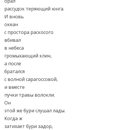
орал
рассудок теряющий юнга.
И вновь
океан
с простора раскосого
вбивал
в небеса
громыхающий клин,
а после
братался
с волной сарагоссовой,
и вместе
пучки травы волокли.
Он
этой же бури слушал лады.
Когда ж
затихает бури задор,