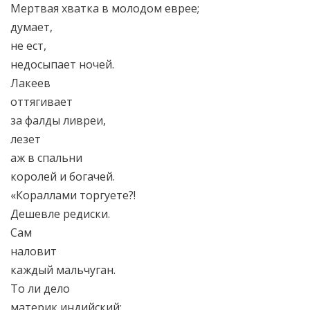
Мертвая хватка в молодом еврее;
думает,
не ест,
недосыпает ночей.
Лакеев
оттягивает
за фалды ливреи,
лезет
аж в спальни
королей и богачей.
«Кораллами торгуете?!
Дешевле редиски.
Сам
наловит
каждый мальчуган.
То ли дело
материк индийский: