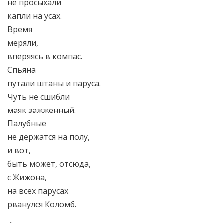
не просыхали
капли на усах.
Время
меряли,
вперяясь в компас.
Спьяна
путали штаны и паруса.
Чуть не сшибли
маяк зажженный.
Палубные
не держатся на полу,
и вот,
быть может, отсюда,
с Жижона,
на всех парусах
рванулся Коломб.