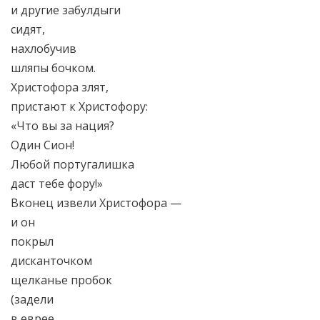
и другие забулдыги
сидят,
нахлобучив
шляпы бочком.
Христофора злят,
пристают к Христофору:
«Что вы за нация?
Один Сион!
Любой португалишка
даст тебе фору!»
Вконец извели Христофора —
и он
покрыл
дисканточком
щелканье пробок
(задели
в еврее