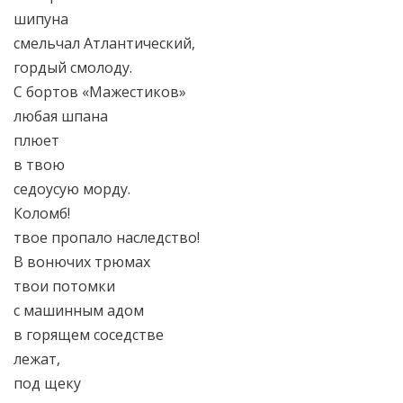
шипуна
смельчал Атлантический,
гордый смолоду.
С бортов «Мажестиков»
любая шпана
плюет
в твою
седоусую морду.
Коломб!
твое пропало наследство!
В вонючих трюмах
твои потомки
с машинным адом
в горящем соседстве
лежат,
под щеку