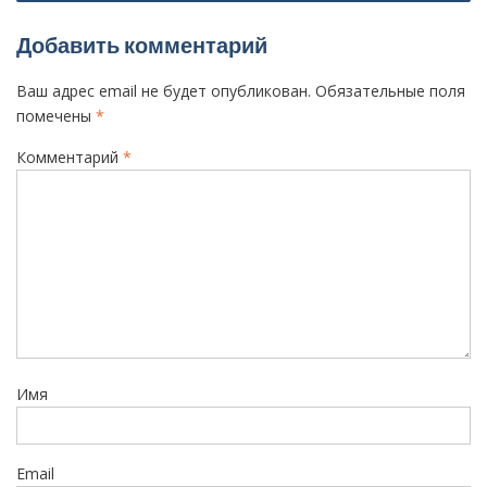
и
Добавить комментарий
г
а
Ваш адрес email не будет опубликован.
Обязательные поля
ц
помечены
*
и
Комментарий
*
я
п
о
з
а
п
и
Имя
с
я
м
Email