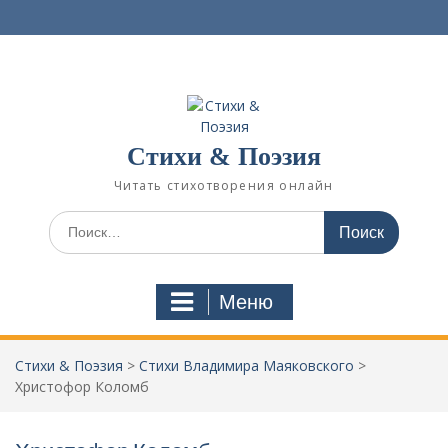
П
е
р
е
й
т
и
Стихи & Поэзия
к
с
Читать стихотворения онлайн
о
д
И
е
с
р
к
ж
а
Меню
и
т
м
ь
о
:
Стихи & Поэзия
>
Стихи Владимира Маяковского
>
м
Христофор Коломб
у