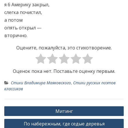
я 6 Америку закрыл,
слегка почистил,
а потом
опять открыл —
вторично.
Оцените, пожалуйста, это стихотворение.
Оценок пока нет. Поставьте оценку первым.
Стихи Владимира Маяковского
,
Стихи русских поэтов
классиков
Н
Митинг
а
По набережным, где седые деревья
в