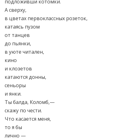
подложивши котомки.
А сверху,
в цветах первоклассных розеток,
катаясь пузом
от танцев
до пьянки,
в уюте читален,
кино
и клозетов
катаются донны,
сеньоры
и янки.
Ты балда, Коломб,—
скажу по чести.
Что касается меня,
то я бы
лично —