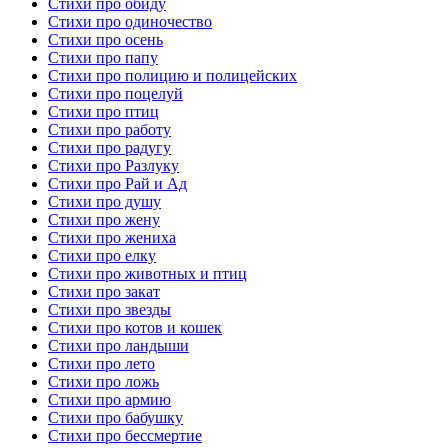
Стихи про обиду
Стихи про одиночество
Стихи про осень
Стихи про папу
Стихи про полицию и полицейских
Стихи про поцелуй
Стихи про птиц
Стихи про работу
Стихи про радугу
Стихи про Разлуку
Стихи про Рай и Ад
Стихи про душу
Стихи про жену
Стихи про жениха
Стихи про елку
Стихи про животных и птиц
Стихи про закат
Стихи про звезды
Стихи про котов и кошек
Стихи про ландыши
Стихи про лето
Стихи про ложь
Стихи про армию
Стихи про бабушку
Стихи про бессмертие