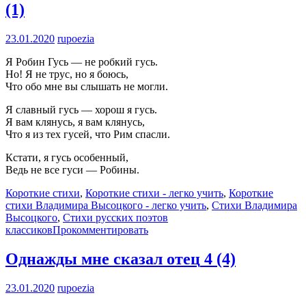
(1)
23.01.2020
rupoezia
Я Робин Гусь — не робкий гусь.
Но! Я не трус, но я боюсь,
Что обо мне вы слышать не могли.
Я славный гусь — хорош я гусь.
Я вам клянусь, я вам клянусь,
Что я из тех гусей, что Рим спасли.
Кстати, я гусь особенный,
Ведь не все гуси — Робины.
Короткие стихи
,
Короткие стихи - легко учить
,
Короткие
стихи Владимира Высоцкого - легко учить
,
Стихи Владимира
Высоцкого
,
Стихи русских поэтов
классиков
Прокомментировать
Однажды мне сказал отец
4 (4)
23.01.2020
rupoezia