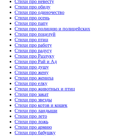
Стихи про невесту
Стихи про обиду
Стихи про одиночество
Стихи про осень
Стихи про папу
Стихи про полицию и полицейских
Стихи про поцелуй
Стихи про птиц
Стихи про работу
Стихи про радугу
Стихи про Разлуку
Стихи про Рай и Ад
Стихи про душу
Стихи про жену
Стихи про жениха
Стихи про елку
Стихи про животных и птиц
Стихи про закат
Стихи про звезды
Стихи про котов и кошек
Стихи про ландыши
Стихи про лето
Стихи про ложь
Стихи про армию
Стихи про бабушку