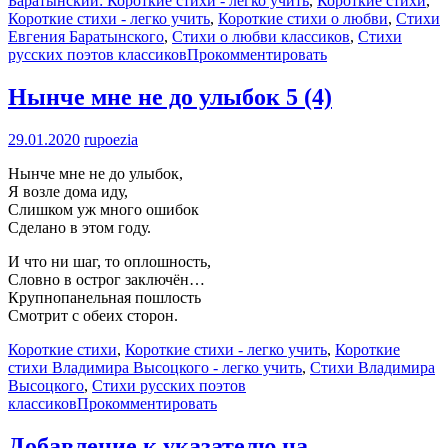
Баратынский: Короткие стихи - легко учить
,
Короткие стихи
,
Короткие стихи - легко учить
,
Короткие стихи о любви
,
Стихи
Евгения Баратынского
,
Стихи о любви классиков
,
Стихи
русских поэтов классиков
Прокомментировать
Нынче мне не до улыбок
5 (4)
29.01.2020
rupoezia
Нынче мне не до улыбок,
Я возле дома иду,
Слишком уж много ошибок
Сделано в этом году.
И что ни шаг, то оплошность,
Словно в острог заключён…
Крупнопанельная пошлость
Смотрит с обеих сторон.
Короткие стихи
,
Короткие стихи - легко учить
,
Короткие
стихи Владимира Высоцкого - легко учить
,
Стихи Владимира
Высоцкого
,
Стихи русских поэтов
классиков
Прокомментировать
Добавление к указателю на