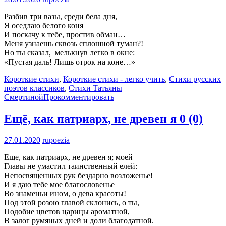
Разбив три вазы, среди бела дня,
Я оседлаю белого коня
И поскачу к тебе, простив обман…
Меня узнаешь сквозь сплошной туман?!
Но ты сказал, мелькнув легко в окне:
«Пустая даль! Лишь отрок на коне…»
Короткие стихи
,
Короткие стихи - легко учить
,
Стихи русских
поэтов классиков
,
Стихи Татьяны
Смертиной
Прокомментировать
Ещё, как патриарх, не древен я
0 (0)
27.01.2020
rupoezia
Еще, как патриарх, не древен я; моей
Главы не умастил таинственный елей:
Непосвященных рук бездарно возложенье!
И я даю тебе мое благословенье
Во знаменьи ином, о дева красоты!
Под этой розою главой склонись, о ты,
Подобие цветов царицы ароматной,
В залог румяных дней и доли благодатной.