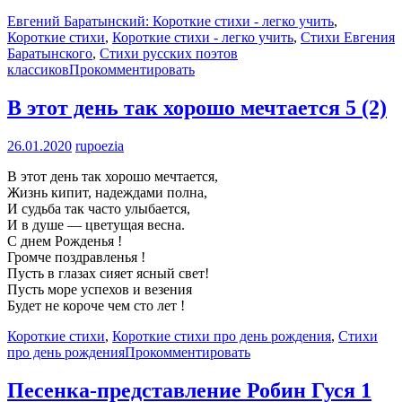
Евгений Баратынский: Короткие стихи - легко учить
,
Короткие стихи
,
Короткие стихи - легко учить
,
Стихи Евгения
Баратынского
,
Стихи русских поэтов
классиков
Прокомментировать
В этот день так хорошо мечтается
5 (2)
26.01.2020
rupoezia
В этот день так хорошо мечтается,
Жизнь кипит, надеждами полна,
И судьба так часто улыбается,
И в душе — цветущая весна.
С днем Рожденья !
Громче поздравленья !
Пусть в глазах сияет ясный свет!
Пусть море успехов и везения
Будет не короче чем сто лет !
Короткие стихи
,
Короткие стихи про день рождения
,
Стихи
про день рождения
Прокомментировать
Песенка-представление Робин Гуся
1