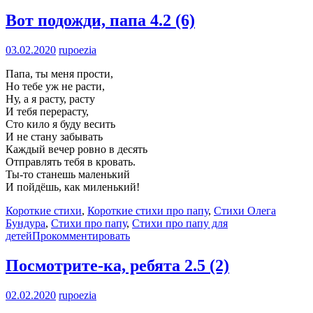
Вот подожди, папа
4.2 (6)
03.02.2020
rupoezia
Папа, ты меня прости,
Но тебе уж не расти,
Ну, а я расту, расту
И тебя перерасту,
Сто кило я буду весить
И не стану забывать
Каждый вечер ровно в десять
Отправлять тебя в кровать.
Ты-то станешь маленький
И пойдёшь, как миленький!
Короткие стихи
,
Короткие стихи про папу
,
Стихи Олега
Бундура
,
Стихи про папу
,
Стихи про папу для
детей
Прокомментировать
Посмотрите-ка, ребята
2.5 (2)
02.02.2020
rupoezia