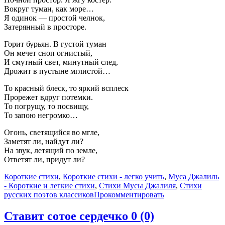
Вокруг туман, как море…
Я одинок — простой челнок,
Затерянный в просторе.
Горит бурьян. В густой туман
Он мечет сноп огнистый,
И смутный свет, минутный след,
Дрожит в пустыне мглистой…
То красный блеск, то яркий всплеск
Прорежет вдруг потемки.
То погрущу, то посвищу,
То запою негромко…
Огонь, светящийся во мгле,
Заметят ли, найдут ли?
На звук, летящий по земле,
Ответят ли, придут ли?
Короткие стихи
,
Короткие стихи - легко учить
,
Муса Джалиль
- Короткие и легкие стихи
,
Стихи Мусы Джалиля
,
Стихи
русских поэтов классиков
Прокомментировать
Ставит сотое сердечко
0 (0)