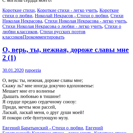
С могилы сердца моего!
Короткие стихи
,
Короткие стихи - легко учить
,
Короткие
стихи о любви
,
Николай Некрасов - Стихи о любви
,
Стихи
Николая Некрасова
,
Стихи Николая Некрасова - легко учить
,
Стихи Николая Некрасова о любви - легко учить
,
Стихи о
любви классиков
,
Стихи русских поэтов
классиков
Прокомментировать
О, верь, ты, нежная, дороже славы мне
2 (1)
30.01.2020
rupoezia
О, верь: ты, нежная, дороже славы мне;
Скажу ль? мне иногда докучно вдохновенье:
Мешает мне его волненье
Дышать любовью в тишине!
Я сердце предаю сердечному союзу:
Приди, мечты мои рассей,
Ласкай, ласкай меня, о друг души моей!
И покори себе бунтующую музу.
Евгений Баратынский - Стихи о любви
,
Евгений