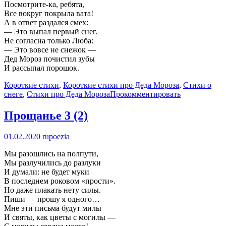
Посмотрите-ка, ребята,
Все вокруг покрыла вата!
А в ответ раздался смех:
— Это выпал первый снег.
Не согласна только Люба:
— Это вовсе не снежок —
Дед Мороз почистил зубы
И рассыпал порошок.
Короткие стихи
,
Короткие стихи про Деда Мороза
,
Стихи о
снеге
,
Стихи про Деда Мороза
Прокомментировать
Прощанье
3 (2)
01.02.2020
rupoezia
Мы разошлись на полпути,
Мы разлучились до разлуки
И думали: не будет муки
В последнем роковом «прости».
Но даже плакать нету силы.
Пиши — прошу я одного…
Мне эти письма будут милы
И святы, как цветы с могилы —