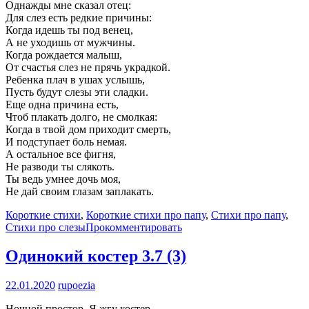
Однажды мне сказал отец:
Для слез есть редкие причины:
Когда идешь ты под венец,
А не уходишь от мужчины.
Когда рождается малыш,
От счастья слез не прячь украдкой.
Ребенка плач в ушах услышь,
Пусть будут слезы эти сладки.
Еще одна причина есть,
Чтоб плакать долго, не смолкая:
Когда в твой дом приходит смерть,
И подступает боль немая.
А остальное все фигня,
Не разводи ты слякоть.
Ты ведь умнее дочь моя,
Не дай своим глазам заплакать.
Короткие стихи
,
Короткие стихи про папу
,
Стихи про папу
,
Стихи про слезы
Прокомментировать
Одинокий костер
3.7 (3)
22.01.2020
rupoezia
Ночной простор. Я жгу костер.