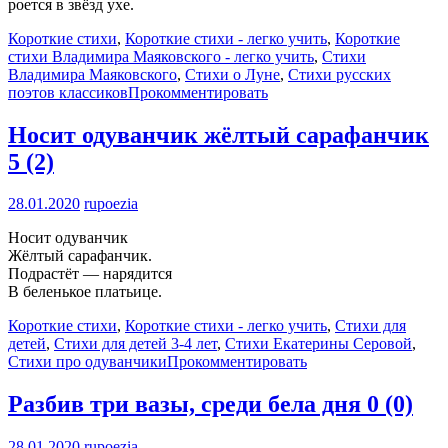
роется в звёзд ухе.
Короткие стихи
,
Короткие стихи - легко учить
,
Короткие
стихи Владимира Маяковского - легко учить
,
Стихи
Владимира Маяковского
,
Стихи о Луне
,
Стихи русских
поэтов классиков
Прокомментировать
Носит одуванчик жёлтый сарафанчик
5 (2)
28.01.2020
rupoezia
Носит одуванчик
Жёлтый сарафанчик.
Подрастёт — нарядится
В беленькое платьице.
Короткие стихи
,
Короткие стихи - легко учить
,
Стихи для
детей
,
Стихи для детей 3-4 лет
,
Стихи Екатерины Серовой
,
Стихи про одуванчики
Прокомментировать
Разбив три вазы, среди бела дня
0 (0)
28.01.2020
rupoezia