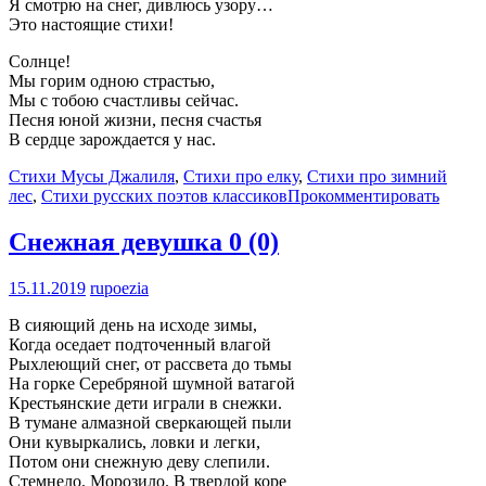
Я смотрю на снег, дивлюсь узору…
Это настоящие стихи!
Солнце!
Мы горим одною страстью,
Мы с тобою счастливы сейчас.
Песня юной жизни, песня счастья
В сердце зарождается у нас.
Стихи Мусы Джалиля
,
Стихи про елку
,
Стихи про зимний
лес
,
Стихи русских поэтов классиков
Прокомментировать
Снежная девушка
0 (0)
15.11.2019
rupoezia
В сияющий день на исходе зимы,
Когда оседает подточенный влагой
Рыхлеющий снег, от рассвета до тьмы
На горке Серебряной шумной ватагой
Крестьянские дети играли в снежки.
В тумане алмазной сверкающей пыли
Они кувыркались, ловки и легки,
Потом они снежную деву слепили.
Стемнело. Морозило. В твердой коре