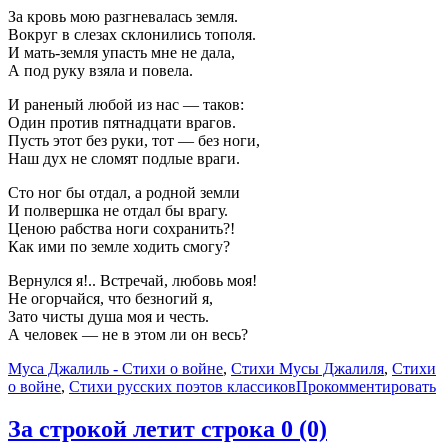
За кровь мою разгневалась земля.
Вокруг в слезах склонились тополя.
И мать-земля упасть мне не дала,
А под руку взяла и повела.
И раненый любой из нас — таков:
Один против пятнадцати врагов.
Пусть этот без руки, тот — без ноги,
Наш дух не сломят подлые враги.
Сто ног бы отдал, а родной земли
И полвершка не отдал бы врагу.
Ценою рабства ноги сохранить?!
Как ими по земле ходить смогу?
Вернулся я!.. Встречай, любовь моя!
Не огорчайся, что безногий я,
Зато чисты душа моя и честь.
А человек — не в этом ли он весь?
Муса Джалиль - Стихи о войне
,
Стихи Мусы Джалиля
,
Стихи
о войне
,
Стихи русских поэтов классиков
Прокомментировать
За строкой летит строка
0 (0)