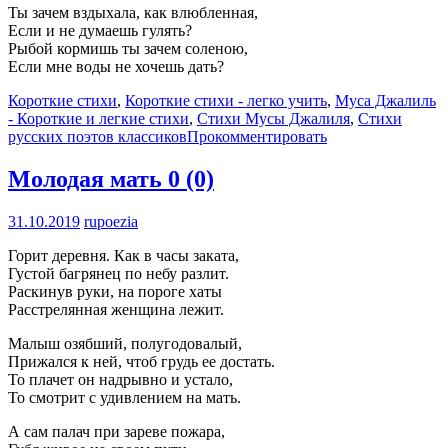
Ты зачем вздыхала, как влюбленная,
Если и не думаешь гулять?
Рыбой кормишь ты зачем соленою,
Если мне воды не хочешь дать?
Короткие стихи
,
Короткие стихи - легко учить
,
Муса Джалиль
- Короткие и легкие стихи
,
Стихи Мусы Джалиля
,
Стихи
русских поэтов классиков
Прокомментировать
Молодая мать
0 (0)
31.10.2019
rupoezia
Горит деревня. Как в часы заката,
Густой багрянец по небу разлит.
Раскинув руки, на пороге хаты
Расстрелянная женщина лежит.
Малыш озябший, полугодовалый,
Прижался к ней, чтоб грудь ее достать.
То плачет он надрывно и устало,
То смотрит с удивлением на мать.
А сам палач при зареве пожара,