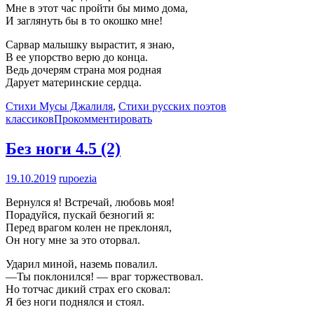
Мне в этот час пройти бы мимо дома,
И заглянуть бы в то окошко мне!
Сарвар малышку вырастит, я знаю,
В ее упорство верю до конца.
Ведь дочерям страна моя родная
Дарует материнские сердца.
Стихи Мусы Джалиля
,
Стихи русских поэтов
классиков
Прокомментировать
Без ноги
4.5 (2)
19.10.2019
rupoezia
Вернулся я! Встречай, любовь моя!
Порадуйся, пускай безногий я:
Перед врагом колен не преклонял,
Он ногу мне за это оторвал.
Ударил миной, наземь повалил.
—Ты поклонился! — враг торжествовал.
Но тотчас дикий страх его сковал:
Я без ноги поднялся и стоял.