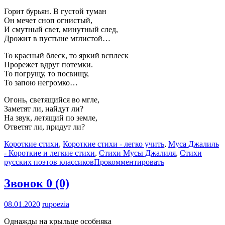
Горит бурьян. В густой туман
Он мечет сноп огнистый,
И смутный свет, минутный след,
Дрожит в пустыне мглистой…
То красный блеск, то яркий всплеск
Прорежет вдруг потемки.
То погрущу, то посвищу,
То запою негромко…
Огонь, светящийся во мгле,
Заметят ли, найдут ли?
На звук, летящий по земле,
Ответят ли, придут ли?
Короткие стихи
,
Короткие стихи - легко учить
,
Муса Джалиль
- Короткие и легкие стихи
,
Стихи Мусы Джалиля
,
Стихи
русских поэтов классиков
Прокомментировать
Звонок
0 (0)
08.01.2020
rupoezia
Однажды на крыльце особняка