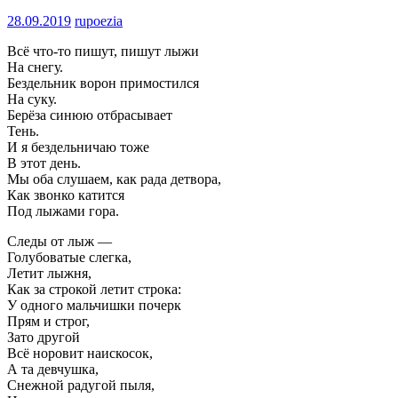
28.09.2019
rupoezia
Всё что-то пишут, пишут лыжи
На снегу.
Бездельник ворон примостился
На суку.
Берёза синюю отбрасывает
Тень.
И я бездельничаю тоже
В этот день.
Мы оба слушаем, как рада детвора,
Как звонко катится
Под лыжами гора.
Следы от лыж —
Голубоватые слегка,
Летит лыжня,
Как за строкой летит строка:
У одного мальчишки почерк
Прям и строг,
Зато другой
Всё норовит наискосок,
А та девчушка,
Снежной радугой пыля,