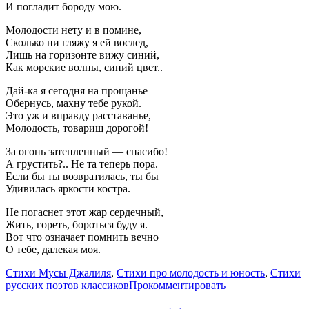
И погладит бороду мою.
Молодости нету и в помине,
Сколько ни гляжу я ей вослед,
Лишь на горизонте вижу синий,
Как морские волны, синий цвет..
Дай-ка я сегодня на прощанье
Обернусь, махну тебе рукой.
Это уж и вправду расставанье,
Молодость, товарищ дорогой!
За огонь затепленный — спасибо!
А грустить?.. Не та теперь пора.
Если бы ты возвратилась, ты бы
Удивилась яркости костра.
Не погаснет этот жар сердечный,
Жить, гореть, бороться буду я.
Вот что означает помнить вечно
О тебе, далекая моя.
Стихи Мусы Джалиля
,
Стихи про молодость и юность
,
Стихи
русских поэтов классиков
Прокомментировать