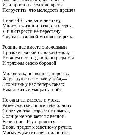
Или просто наступило время
Погрустить, что молодость прошла.
Ничего! Я унывать не стану,
Много в жизни и разлук и встреч.
Я и в старости не перестану
Слушать звонкой молодости речь.
Родина нас вместе с молодыми
Призовет на бой с любой бедой,—
Встанем все тогда в одни ряды мы
И тряхнем седою бородой.
Молодость, не чванься, дорогая,
Жар в душе не только у тебя,—
Это жизнь у нас теперь такая:
Нам и жить и умирать, любя.
Не одна ты радость и утеха.
Разве счастье лишь в тебе одной?
Силе чувства возраст не помеха,
Солнце не кончается с весной.
Если снова Рауза родится —
Вновь придет к заветному ручью,
Моему «джигитству» подивится