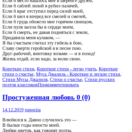
Если б место нашлось мне в шеренге друзей,
Если б саблей лихой я рубил палачей,
Если б враг отступил перед силой моей,
Если б шел я вперед все смелей и смелей,
Если б грудь обожгло мне горячим свинцом,
Если пуля засела бы в сердце моем,
Если б смерть, не давая подняться с земли,
Придавила меня кулаком, —
Я бы счастьем считал эту гибель в бою,
Славу смерти геройской я в песне пою.
Друг-рабочий, винтовку возьми — и в поход!
Жизнь отдай, если надо, за волю свою.
Короткие стихи
,
Короткие стихи - легко учить
,
Короткие
стихи о счастье
,
Муса Джалиль - Короткие и легкие стихи
,
Стихи Мусы Джалиля
,
Стихи о счастье
,
Стихи русских
поэтов классиков
Прокомментировать
Простуженная любовь
0 (0)
14.12.2019
rupoezia
Влюбился я. Давно случилось это —
В былые годы юности моей.
Любви цветок, как говорят поэты,