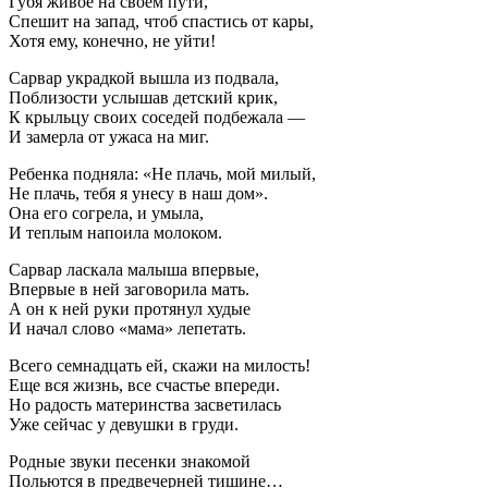
Губя живое на своем пути,
Спешит на запад, чтоб спастись от кары,
Хотя ему, конечно, не уйти!
Сарвар украдкой вышла из подвала,
Поблизости услышав детский крик,
К крыльцу своих соседей подбежала —
И замерла от ужаса на миг.
Ребенка подняла: «Не плачь, мой милый,
Не плачь, тебя я унесу в наш дом».
Она его согрела, и умыла,
И теплым напоила молоком.
Сарвар ласкала малыша впервые,
Впервые в ней заговорила мать.
А он к ней руки протянул худые
И начал слово «мама» лепетать.
Всего семнадцать ей, скажи на милость!
Еще вся жизнь, все счастье впереди.
Но радость материнства засветилась
Уже сейчас у девушки в груди.
Родные звуки песенки знакомой
Польются в предвечерней тишине…