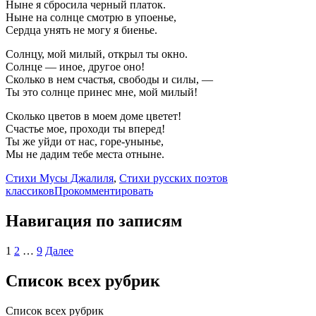
Ныне я сбросила черный платок.
Ныне на солнце смотрю в упоенье,
Сердца унять не могу я биенье.
Солнцу, мой милый, открыл ты окно.
Солнце — иное, другое оно!
Сколько в нем счастья, свободы и силы, —
Ты это солнце принес мне, мой милый!
Сколько цветов в моем доме цветет!
Счастье мое, проходи ты вперед!
Ты же уйди от нас, горе-унынье,
Мы не дадим тебе места отныне.
Стихи Мусы Джалиля
,
Стихи русских поэтов
классиков
Прокомментировать
Навигация по записям
1
2
…
9
Далее
Список всех рубрик
Список всех рубрик