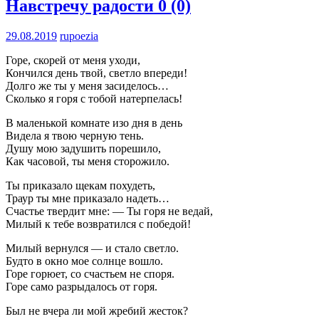
Навстречу радости
0 (0)
29.08.2019
rupoezia
Горе, скорей от меня уходи,
Кончился день твой, светло впереди!
Долго же ты у меня засиделось…
Сколько я горя с тобой натерпелась!
В маленькой комнате изо дня в день
Видела я твою черную тень.
Душу мою задушить порешило,
Как часовой, ты меня сторожило.
Ты приказало щекам похудеть,
Траур ты мне приказало надеть…
Счастье твердит мне: — Ты горя не ведай,
Милый к тебе возвратился с победой!
Милый вернулся — и стало светло.
Будто в окно мое солнце вошло.
Горе горюет, со счастьем не споря.
Горе само разрыдалось от горя.
Был не вчера ли мой жребий жесток?