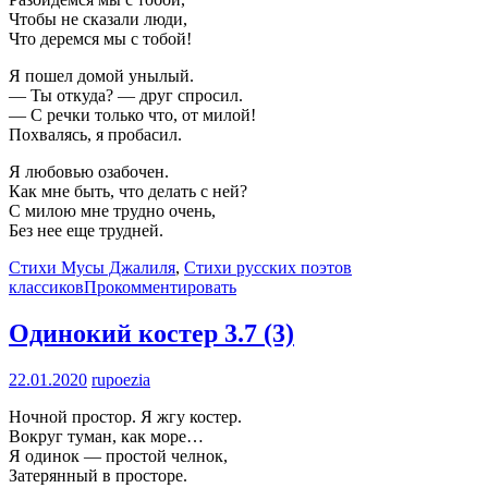
Чтобы не сказали люди,
Что деремся мы с тобой!
Я пошел домой унылый.
— Ты откуда? — друг спросил.
— С речки только что, от милой!
Похвалясь, я пробасил.
Я любовью озабочен.
Как мне быть, что делать с ней?
С милою мне трудно очень,
Без нее еще трудней.
Стихи Мусы Джалиля
,
Стихи русских поэтов
классиков
Прокомментировать
Одинокий костер
3.7 (3)
22.01.2020
rupoezia
Ночной простор. Я жгу костер.
Вокруг туман, как море…
Я одинок — простой челнок,
Затерянный в просторе.