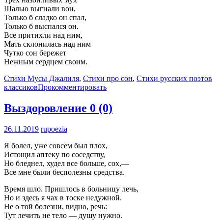
Шалью выгнали вон,
Только б сладко он спал,
Только б выспался он.
Все притихли над ним,
Мать склонилась над ним
Чутко сон бережет
Нежным сердцем своим.
Стихи Мусы Джалиля
,
Стихи про сон
,
Стихи русских поэтов
классиков
Прокомментировать
Выздоровление
0 (0)
26.11.2019
rupoezia
Я болел, уже совсем был плох,
Истощил аптеку по соседству,
Но бледнел, худел все больше, сох,—
Все мне были бесполезны средства.
Время шло. Пришлось в больницу лечь,
Но и здесь я чах в тоске недужной.
Не о той болезни, видно, речь:
Тут лечить не тело — душу нужно.