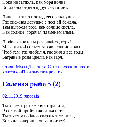
Пока не затихла, как моря волна,
Когда она берега вдруг достигает.
Лишь в землю последняя слезка ушла…
Где снежная девушка с песней бежала,
Там выросла роза, как солнце светла,
Как солнце, горячая пламенем алым.
Любовь, так и ты разливайся, горя!..
Мы с милой сольемся, как вешние воды,
Чтоб там, где любил я, где жил я все годы,
Багряные розы цвели, как заря.
Стихи Мусы Джалиля
,
Стихи русских поэтов
классиков
Прокомментировать
Соленая рыба
5 (2)
02.11.2019
rupoezia
Ты зачем к реке меня отправила,
Раз самой прийти желанья нет?
Ты зачем «люблю» сказать заставила,
Коль не говоришь «и я» в ответ?