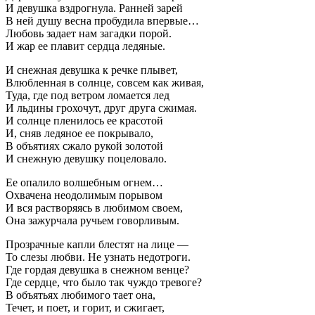
И девушка вздрогнула. Ранней зарей
В ней душу весна пробудила впервые…
Любовь задает нам загадки порой.
И жар ее плавит сердца ледяные.
И снежная девушка к речке плывет,
Влюбленная в солнце, совсем как живая,
Туда, где под ветром ломается лед
И льдины грохочут, друг друга сжимая.
И солнце пленилось ее красотой
И, сняв ледяное ее покрывало,
В объятиях сжало рукой золотой
И снежную девушку поцеловало.
Ее опалило волшебным огнем…
Охвачена неодолимым порывом
И вся растворяясь в любимом своем,
Она зажурчала ручьем говорливым.
Прозрачные капли блестят на лице —
То слезы любви. Не узнать недотроги.
Где гордая девушка в снежном венце?
Где сердце, что было так чуждо тревоге?
В объятьях любимого тает она,
Течет, и поет, и горит, и сжигает,