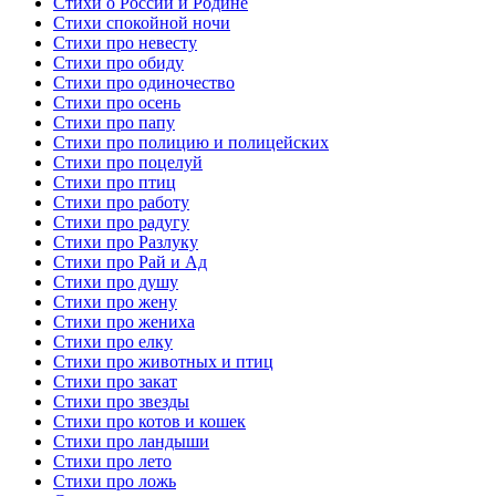
Стихи о России и Родине
Стихи спокойной ночи
Стихи про невесту
Стихи про обиду
Стихи про одиночество
Стихи про осень
Стихи про папу
Стихи про полицию и полицейских
Стихи про поцелуй
Стихи про птиц
Стихи про работу
Стихи про радугу
Стихи про Разлуку
Стихи про Рай и Ад
Стихи про душу
Стихи про жену
Стихи про жениха
Стихи про елку
Стихи про животных и птиц
Стихи про закат
Стихи про звезды
Стихи про котов и кошек
Стихи про ландыши
Стихи про лето
Стихи про ложь