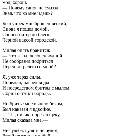
мол, хорош.
— Почему сапог не смазал,
Зная, что ко мне идешь?
Был упрек мне брошен веский;
Снова я пошел домой,
Сапоги натер до блеска
Черной ваксой городской.
Милая опять бранится:
— Что ж ты, человек чудной,
Не сообразил побриться
Перед встречею со мной?
Я, уже теряя силы,
Побежал, нагрел воды
И посредством бритвы с мылом
Сбрил остатки бороды.
Но бритье мне вышло боком,
Был наказан я вдвойне.
— Ты, никак, порезал щеку,—
Милая сказала мне.—
Не судьба, гулять не будем,
Разойдемся мы с тобой,