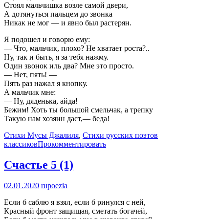
Стоял мальчишка возле самой двери,
А дотянуться пальцем до звонка
Никак не мог — и явно был растерян.
Я подошел и говорю ему:
— Что, мальчик, плохо? Не хватает роста?..
Ну, так и быть, я за тебя нажму.
Один звонок иль два? Мне это просто.
— Нет, пять! —
Пять раз нажал я кнопку.
А мальчик мне:
— Ну, дяденька, айда!
Бежим! Хоть ты большой смельчак, а трепку
Такую нам хозяин даст,— беда!
Стихи Мусы Джалиля
,
Стихи русских поэтов
классиков
Прокомментировать
Счастье
5 (1)
02.01.2020
rupoezia
Если б саблю я взял, если б ринулся с ней,
Красный фронт защищая, сметать богачей,