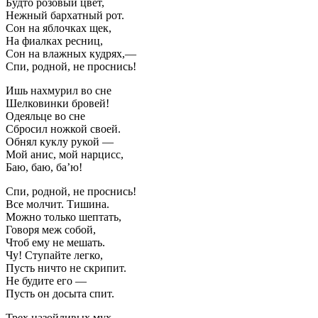
Будто розовый цвет,
Нежный бархатный рот.
Сон на яблочках щек,
На фиалках ресниц,
Сон на влажных кудрях,—
Спи, родной, не проснись!
Ишь нахмурил во сне
Шелковинки бровей!
Одеяльце во сне
Сбросил ножкой своей.
Обнял куклу рукой —
Мой анис, мой нарцисс,
Баю, баю, ба’ю!
Спи, родной, не проснись!
Все молчит. Тишина.
Можно только шептать,
Говоря меж собой,
Чтоб ему не мешать.
Чу! Ступайте легко,
Пусть ничто не скрипит.
Не будите его —
Пусть он досыта спит.
Трех назойливых мух