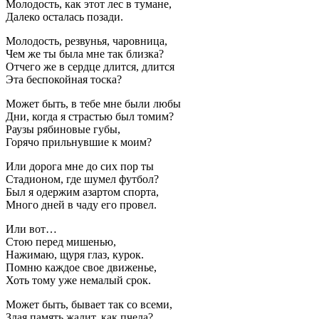
Молодость, как этот лес в тумане,
Далеко осталась позади.
Молодость, резвунья, чаровница,
Чем же ты была мне так близка?
Отчего же в сердце длится, длится
Эта беспокойная тоска?
Может быть, в тебе мне были любы
Дни, когда я страстью был томим?
Раузы рябиновые губы,
Горячо прильнувшие к моим?
Или дорога мне до сих пор ты
Стадионом, где шумел футбол?
Был я одержим азартом спорта,
Много дней в чаду его провел.
Или вот…
Стою перед мишенью,
Нажимаю, щуря глаз, курок.
Помню каждое свое движенье,
Хоть тому уже немалый срок.
Может быть, бывает так со всеми,
Злая память жалит, как пчела?