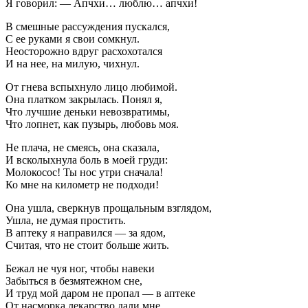
Я говорил: — Апчхи… люблю… апчхи!
В смешные рассуждения пускался,
С ее руками я свои сомкнул.
Неосторожно вдруг расхохотался
И на нее, на милую, чихнул.
От гнева вспыхнуло лицо любимой.
Она платком закрылась. Понял я,
Что лучшие деньки невозвратимы,
Что лопнет, как пузырь, любовь моя.
Не плача, не смеясь, она сказала,
И всколыхнула боль в моей груди:
Молокосос! Ты нос утри сначала!
Ко мне на километр не подходи!
Она ушла, сверкнув прощальным взглядом,
Ушла, не думая простить.
В аптеку я направился — за ядом,
Считая, что не стоит больше жить.
Бежал не чуя ног, чтобы навеки
Забыться в безмятежном сне,
И труд мой даром не пропал — в аптеке
От насморка лекарство дали мне.