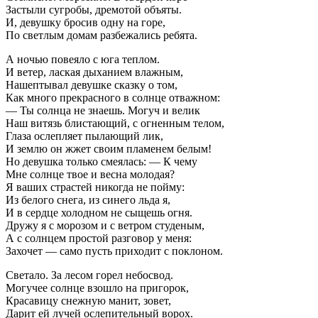
Застыли сугробы, дремотой объяты.
И, девушку бросив одну на горе,
По светлым домам разбежались ребята.
А ночью повеяло с юга теплом.
И ветер, лаская дыханием влажным,
Нашептывал девушке сказку о том,
Как много прекрасного в солнце отважном:
— Ты солнца не знаешь. Могуч и велик
Наш витязь блистающий, с огненным телом,
Глаза ослепляет пылающий лик,
И землю он жжет своим пламенем белым!
Но девушка только смеялась: — К чему
Мне солнце твое и весна молодая?
Я ваших страстей никогда не пойму:
Из белого снега, из синего льда я,
И в сердце холодном не сыщешь огня.
Дружу я с морозом и с ветром студеным,
А с солнцем простой разговор у меня:
Захочет — само пусть приходит с поклоном.
Светало. За лесом горел небосвод.
Могучее солнце взошло на пригорок,
Красавицу снежную манит, зовет,
Дарит ей лучей ослепительный ворох.