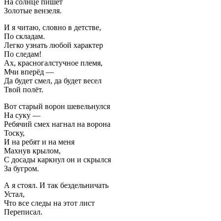
На солнце пишет
Золотые вензеля.
И я читаю, словно в детстве,
По складам.
Легко узнать любой характер
По следам!
Ах, красногалстучное племя,
Мчи вперёд —
Да будет смел, да будет весел
Твой полёт.
Вот старый ворон шевельнулся
На суку —
Ребячий смех нагнал на ворона
Тоску,
И на ребят и на меня
Махнув крылом,
С досады каркнул он и скрылся
За бугром.
А я стоял. И так бездельничать
Устал,
Что все следы на этот лист
Переписал.