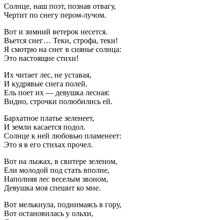
Солнце, наш поэт, познав отвагу,
Чертит по снегу пером-лучом.
Вот и зимний ветерок несется.
Вьется снег… Теки, строфа, теки!
Я смотрю на снег в сиянье солнца:
Это настоящие стихи!
Их читает лес, не уставая,
И кудрявые снега полей.
Ель поет их — девушка лесная:
Видно, строчки полюбились ей.
Бархатное платье зеленеет,
И земли касается подол.
Солнце к ней любовью пламенеет:
Это я в его стихах прочел.
Вот на лыжах, в свитере зеленом,
Ели молодой под стать вполне,
Наполняя лес веселым звоном,
Девушка моя спешит ко мне.
Вот мелькнула, поднимаясь в гору,
Вот остановилась у ольхи,