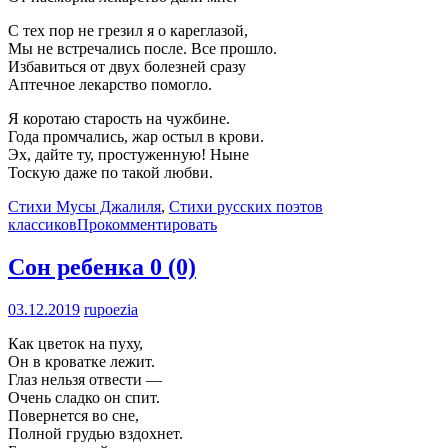
С тех пор не грезил я о кареглазой,
Мы не встречались после. Все прошло.
Избавиться от двух болезней сразу
Аптечное лекарство помогло.
Я коротаю старость на чужбине.
Года промчались, жар остыл в крови.
Эх, дайте ту, простуженную! Ныне
Тоскую даже по такой любви.
Стихи Мусы Джалиля
,
Стихи русских поэтов
классиков
Прокомментировать
Сон ребенка
0 (0)
03.12.2019
rupoezia
Как цветок на пуху,
Он в кроватке лежит.
Глаз нельзя отвести —
Очень сладко он спит.
Повернется во сне,
Полной грудью вздохнет.