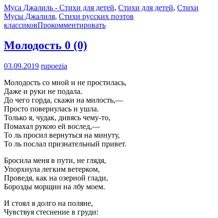
Муса Джалиль - Стихи для детей
,
Стихи для детей
,
Стихи
Мусы Джалиля
,
Стихи русских поэтов
классиков
Прокомментировать
Молодость
0 (0)
03.09.2019
rupoezia
Молодость со мной и не простилась,
Даже и руки не подала.
До чего горда, скажи на милость,—
Просто повернулась и ушла.
Только я, чудак, дивясь чему-то,
Помахал рукою ей вослед,—
То ль просил вернуться на минуту,
То ль послал признательный привет.
Бросила меня в пути, не глядя,
Упорхнула легким ветерком,
Проведя, как на озерной глади,
Борозды морщин на лбу моем.
И стоял я долго на поляне,
Чувствуя стеснение в груди: