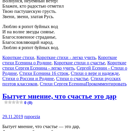
Волнуйся, неуемный ветер!
Блажен, кто радостью отметил
Твою пастушескую грусть.
Звени, звени, златая Русь.
Люблю я ропот буйных вод
И на волне звезды сиянье.
Благословенное страданье,
Благословляющий народ.
Люблю я ропот буйных вод.
Короткие стихи
,
Короткие стихи - легко учить
,
Короткие
стихи Есенина о Родине
,
Короткие стихи о счастье
,
Короткие
стихи Сергея Есенина - легко учить
,
Сергей Есенин - Стихи о
Родине
,
Стихи Есенина 16 строк
,
Стихи о вере и надежде
,
Стихи о России и Родине
,
Стихи о счастье
,
Стихи русских
поэтов классиков
,
Стихи Сергея Есенина
Прокомментировать
Бытует мнение, что счастье это дар
0 (0)
29.11.2019
rupoezia
Бытует мнение, что счастье — это дар,