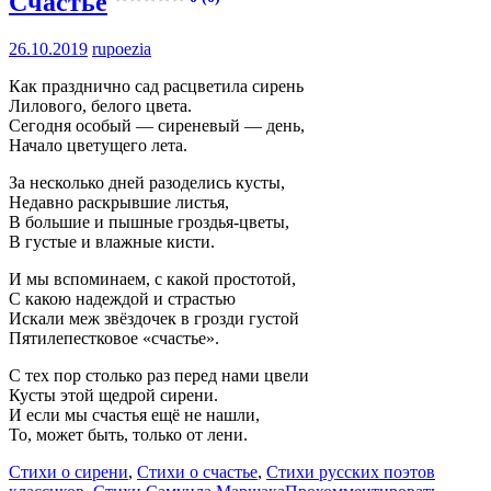
Счастье
26.10.2019
rupoezia
Как празднично сад расцветила сирень
Лилового, белого цвета.
Сегодня особый — сиреневый — день,
Начало цветущего лета.
За несколько дней разоделись кусты,
Недавно раскрывшие листья,
В большие и пышные гроздья-цветы,
В густые и влажные кисти.
И мы вспоминаем, с какой простотой,
С какою надеждой и страстью
Искали меж звёздочек в грозди густой
Пятилепестковое «счастье».
С тех пор столько раз перед нами цвели
Кусты этой щедрой сирени.
И если мы счастья ещё не нашли,
То, может быть, только от лени.
Стихи о сирени
,
Стихи о счастье
,
Стихи русских поэтов