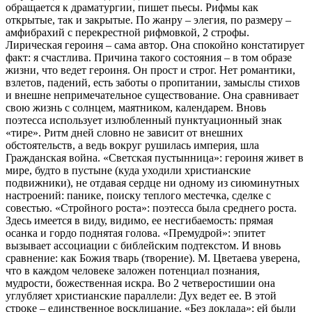
обращается к драматургии, пишет пьесы. Рифмы как
открытые, так и закрытые. По жанру – элегия, по размеру –
амфибрахий с перекрестной рифмовкой, 2 строфы.
Лирическая героиня – сама автор. Она спокойно констатирует
факт: я счастлива. Причина такого состояния – в том образе
жизни, что ведет героиня. Он прост и строг. Нет романтики,
взлетов, падений, есть заботы о пропитании, замыслы стихов
и внешне непримечательное существование. Она сравнивает
свою жизнь с солнцем, маятником, календарем. Вновь
поэтесса использует излюбленный пунктуационный знак
«тире». Ритм дней словно не зависит от внешних
обстоятельств, а ведь вокруг рушилась империя, шла
Гражданская война. «Светская пустынница»: героиня живет в
мире, будто в пустыне (куда уходили христианские
подвижники), не отдавая сердце ни одному из сиюминутных
настроений: панике, поиску теплого местечка, сделке с
совестью. «Стройного роста»: поэтесса была среднего роста.
Здесь имеется в виду, видимо, ее несгибаемость: прямая
осанка и гордо поднятая голова. «Премудрой»: эпитет
вызывает ассоциации с библейским подтекстом. И вновь
сравнение: как Божия тварь (творение). М. Цветаева уверена,
что в каждом человеке заложен потенциал познания,
мудрости, божественная искра. Во 2 четверостишии она
углубляет христианские параллели: Дух ведет ее. В этой
строке – единственное восклицание. «Без доклада»: ей были