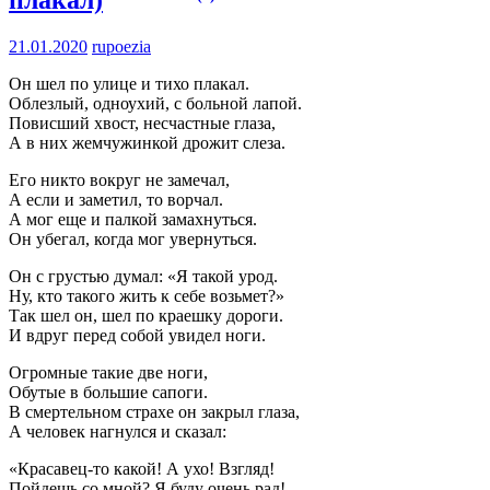
21.01.2020
rupoezia
Он шел по улице и тихо плакал.
Облезлый, одноухий, с больной лапой.
Повисший хвост, несчастные глаза,
А в них жемчужинкой дрожит слеза.
Его никто вокруг не замечал,
А если и заметил, то ворчал.
А мог еще и палкой замахнуться.
Он убегал, когда мог увернуться.
Он с грустью думал: «Я такой урод.
Ну, кто такого жить к себе возьмет?»
Так шел он, шел по краешку дороги.
И вдруг перед собой увидел ноги.
Огромные такие две ноги,
Обутые в большие сапоги.
В смертельном страхе он закрыл глаза,
А человек нагнулся и сказал:
«Красавец-то какой! А ухо! Взгляд!
Пойдешь со мной? Я буду очень рад!