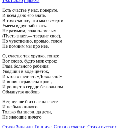
19.01.2020
rupoezia
Есть счастье у нас, поверьте,
И всем дано его знать.
В том счастье, что мы о смерти
Умеем вдруг забывать.
Не разумом, ложно-смелым.
(Пусть знает,— твердит свое),
Но чувственно, кровью, телом
Не помним мы про нее.
О, счастье так хрупко, тонко:
Вот слово, будто меж строк;
Глаза больного ребенка;
Увядший в воде цветок,—
И кто-то шепчет: «Довольно!»
И вновь отравлена кровь,
И ропщет в сердце безвольном
Обманутая любовь.
Нет, лучше б из нас на свете
И не было никого.
Только бы звери, да дети,
Не знающие ничего.
Стихи Зинаиды Гиппиус
,
Стихи о счастье
,
Стихи русских