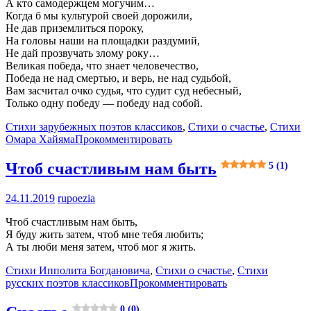
А кто самодержцем могучим…
Когда б мы культурой своей дорожили,
Не дав приземлиться пороку,
На головы наши на площадки раздумий,
Не дай прозвучать злому року…
Великая победа, что знает человечество,
Победа не над смертью, и верь, не над судьбой,
Вам засчитал очко судья, что судит суд небесный,
Только одну победу — победу над собой.
Стихи зарубежных поэтов классиков
,
Стихи о счастье
,
Стихи
Омара Хайяма
Прокомментировать
Чтоб счастливым нам быть
5 (1)
24.11.2019
rupoezia
Чтоб счастливым нам быть,
Я буду жить затем, чтоб мне тебя любить;
А ты люби меня затем, чтоб мог я жить.
Стихи Ипполита Богдановича
,
Стихи о счастье
,
Стихи
русских поэтов классиков
Прокомментировать
0 (0)