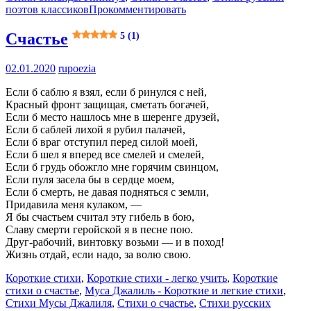
поэтов классиков
Прокомментировать
Счастье
5 (1)
02.01.2020
rupoezia
Если б саблю я взял, если б ринулся с ней,
Красный фронт защищая, сметать богачей,
Если б место нашлось мне в шеренге друзей,
Если б саблей лихой я рубил палачей,
Если б враг отступил перед силой моей,
Если б шел я вперед все смелей и смелей,
Если б грудь обожгло мне горячим свинцом,
Если пуля засела бы в сердце моем,
Если б смерть, не давая подняться с земли,
Придавила меня кулаком, —
Я бы счастьем считал эту гибель в бою,
Славу смерти геройской я в песне пою.
Друг-рабочий, винтовку возьми — и в поход!
Жизнь отдай, если надо, за волю свою.
Короткие стихи
,
Короткие стихи - легко учить
,
Короткие
стихи о счастье
,
Муса Джалиль - Короткие и легкие стихи
,
Стихи Мусы Джалиля
,
Стихи о счастье
,
Стихи русских