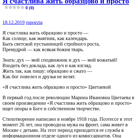
Я счастлива жить образцово и просто
0 (0)
18.12.2019
rupoezia
Я счастлива жить образцово и просто —
Как солнце, как маятник, как календарь.
Быть светской пустынницей стройного роста,
Премудрой — как всякая божия тварь.
Знать: дух — мой сподвижник и дух — мой вожатый!
Входить без доклада, как луч и как взгляд.
Жить так, как пишу: образцово и сжато —
Как бог повелел и друзья не велят.
«Я счастлива жить образцово и просто» Цветаевой
В первый год после революции Марина Ивановна Цветаева в
своем произведении «Я счастлива жить образцово и просто»
ищет опоры в Боге и собственном творчестве.
Стихотворение написано в ноябре 1918 года. Поэтессе в этот
момент 26 лет, она проводила мужа на фронт, сама живет в
Москве с детьми. На этот период приходится ее служба в
информационном отделе одного из комиссариатов. Она