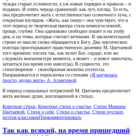
чужды старые условности, а уж новые порядки и правила – и
подавно. И опять череда сравнений: как луч, взгляд. То есть,
она предпочитает жить с естественностью солнечного луча, с
открытым взглядом. «Жить, как пишу»: она чувствует, что в
этот период ее творческая манера стала немногословней,
проще, глубже. Она одинаково свободно пишет и на злобу
дня, и на темы, которые считает вечными. В заключительной
строке ее мысли снова обращаются к Богу. Два лексических
повтора приоткрывают нравственную дилемму М. Цветаевой
того времени: писать так, как велит Бог, сердце, или же
следовать конъюнктуре момента, а может – и вовсе замолчать,
затаиться (на время или навсегда). В сущности, это
стихотворение – своеобразная молитва поэтессы.
Напрашивается и перекличка со стихами
«Я научилась
просто, мудро жить» А. Ахматовой
.
В период социальных потрясений М. Цветаева предпочитает
жить жизнью души, воплощенной в стихах.
Короткие стихи
,
Короткие стихи о счастье
,
Стихи Марины
Цветаевой
,
Стихи о себе
,
Стихи о счастье
,
Стихи русских
поэтов классиков
Прокомментировать
Так как всякий, на время пришедший