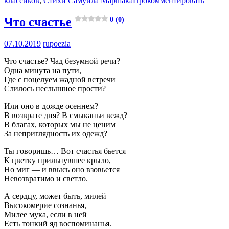
классиков
,
Стихи Самуила Маршака
Прокомментировать
Что счастье
0 (0)
07.10.2019
rupoezia
Что счастье? Чад безумной речи?
Одна минута на пути,
Где с поцелуем жадной встречи
Слилось неслышное прости?
Или оно в дожде осеннем?
В возврате дня? В смыканьи вежд?
В благах, которых мы не ценим
За неприглядность их одежд?
Ты говоришь… Вот счастья бьется
К цветку прильнувшее крыло,
Но миг — и ввысь оно взовьется
Невозвратимо и светло.
А сердцу, может быть, милей
Высокомерие сознанья,
Милее мука, если в ней
Есть тонкий яд воспоминанья.