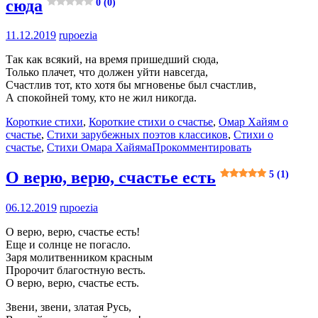
сюда
0 (0)
11.12.2019
rupoezia
Так как всякий, на время пришедший сюда,
Только плачет, что должен уйти навсегда,
Счастлив тот, кто хотя бы мгновенье был счастлив,
А спокойней тому, кто не жил никогда.
Короткие стихи
,
Короткие стихи о счастье
,
Омар Хайям о
счастье
,
Стихи зарубежных поэтов классиков
,
Стихи о
счастье
,
Стихи Омара Хайяма
Прокомментировать
О верю, верю, счастье есть
5 (1)
06.12.2019
rupoezia
О верю, верю, счастье есть!
Еще и солнце не погасло.
Заря молитвенником красным
Пророчит благостную весть.
О верю, верю, счастье есть.
Звени, звени, златая Русь,