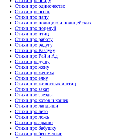
Стихи про обиду
Стихи про одиночество
Стихи про осень
Стихи про папу
Стихи про полицию и полицейских
Стихи про поцелуй
Стихи про птиц
Стихи про работу
Стихи про радугу
Стихи про Разлуку
Стихи про Рай и Ад
Стихи про душу
Стихи про жену
Стихи про жениха
Стихи про елку
Стихи про животных и птиц
Стихи про закат
Стихи про звезды
Стихи про котов и кошек
Стихи про ландыши
Стихи про лето
Стихи про ложь
Стихи про армию
Стихи про бабушку
Стихи про бессмертие