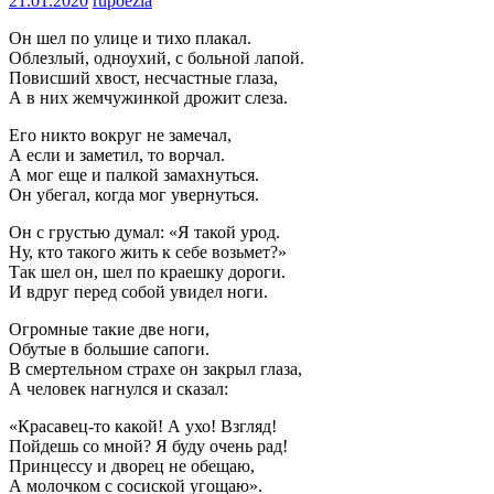
21.01.2020
rupoezia
Он шел по улице и тихо плакал.
Облезлый, одноухий, с больной лапой.
Повисший хвост, несчастные глаза,
А в них жемчужинкой дрожит слеза.
Его никто вокруг не замечал,
А если и заметил, то ворчал.
А мог еще и палкой замахнуться.
Он убегал, когда мог увернуться.
Он с грустью думал: «Я такой урод.
Ну, кто такого жить к себе возьмет?»
Так шел он, шел по краешку дороги.
И вдруг перед собой увидел ноги.
Огромные такие две ноги,
Обутые в большие сапоги.
В смертельном страхе он закрыл глаза,
А человек нагнулся и сказал:
«Красавец-то какой! А ухо! Взгляд!
Пойдешь со мной? Я буду очень рад!
Принцессу и дворец не обещаю,
А молочком с сосиской угощаю».