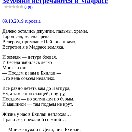
Земляки встречаются в Мадрасе
0 (0)
09.10.2019
rupoezia
Далеко остались джунгли, пальмы, храмы,
Город-сад, зеленая река.
Вечером, примчав с Цейлона прямо,
Встретил я в Мадрасе земляка.
И земляк — натура боевая,
И беседа зыбилась легко —
Мне сказал:
— Поедем к нам в Бхилаи,—
Это ведь совсем недалеко.
Все равно лететь вам до Нагпура,
Ну, а там с прохладцей, поутру,
Поездом — по холмикам по бурым,
И машиной — там подъем не крут.
Жизнь у нас в Бхилаи неплохая…
Право же, поехали б со мной…
— Мне же нужно в Дели, не в Бхилаи,