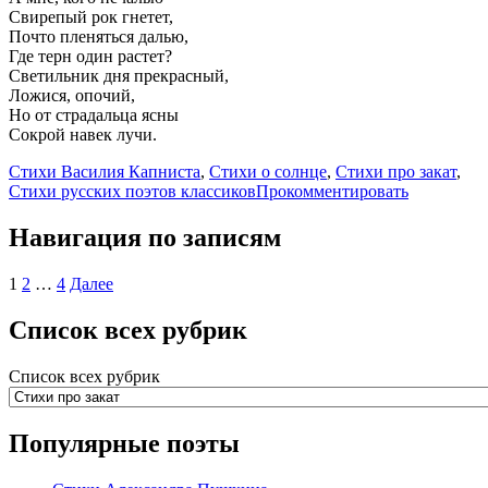
Свирепый рок гнетет,
Почто пленяться далью,
Где терн один растет?
Светильник дня прекрасный,
Ложися, опочий,
Но от страдальца ясны
Сокрой навек лучи.
Стихи Василия Капниста
,
Стихи о солнце
,
Стихи про закат
,
Стихи русских поэтов классиков
Прокомментировать
Навигация по записям
1
2
…
4
Далее
Список всех рубрик
Список всех рубрик
Популярные поэты