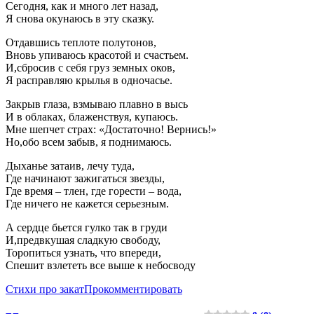
Сегодня, как и много лет назад,
Я снова окунаюсь в эту сказку.
Отдавшись теплоте полутонов,
Вновь упиваюсь красотой и счастьем.
И,сбросив с себя груз земных оков,
Я расправляю крылья в одночасье.
Закрыв глаза, взмываю плавно в высь
И в облаках, блаженствуя, купаюсь.
Мне шепчет страх: «Достаточно! Вернись!»
Но,обо всем забыв, я поднимаюсь.
Дыханье затаив, лечу туда,
Где начинают зажигаться звезды,
Где время – тлен, где горести – вода,
Где ничего не кажется серьезным.
А сердце бьется гулко так в груди
И,предвкушая сладкую свободу,
Торопиться узнать, что впереди,
Спешит взлететь все выше к небосводу
Стихи про закат
Прокомментировать