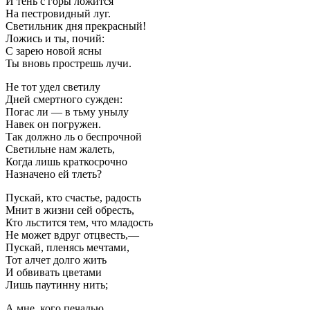
И тень с горы ложится
На пестровидный луг.
Светильник дня прекрасный!
Ложись и ты, почий:
С зарею новой ясны
Ты вновь прострешь лучи.
Не тот удел светилу
Дней смертного сужден:
Погас ли — в тьму унылу
Навек он погружен.
Так должно ль о беспрочной
Светильне нам жалеть,
Когда лишь краткосрочно
Назначено ей тлеть?
Пускай, кто счастье, радость
Мнит в жизни сей обресть,
Кто льстится тем, что младость
Не может вдруг отцвесть,—
Пускай, пленясь мечтами,
Тот алчет долго жить
И обвивать цветами
Лишь паутинну нить;
А мне, кого печалью