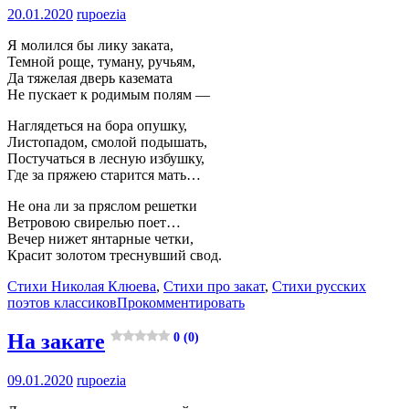
20.01.2020
rupoezia
Я молился бы лику заката,
Темной роще, туману, ручьям,
Да тяжелая дверь каземата
Не пускает к родимым полям —
Наглядеться на бора опушку,
Листопадом, смолой подышать,
Постучаться в лесную избушку,
Где за пряжею старится мать…
Не она ли за пряслом решетки
Ветровою свирелью поет…
Вечер нижет янтарные четки,
Красит золотом треснувший свод.
Стихи Николая Клюева
,
Стихи про закат
,
Стихи русских
поэтов классиков
Прокомментировать
На закате
0 (0)
09.01.2020
rupoezia