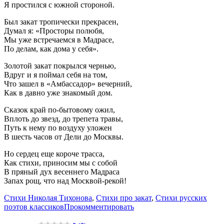
Я простился с южной стороной.
Был закат тропически прекрасен,
Думал я: «Просторы полюбя,
Мы уже встречаемся в Мадрасе,
По делам, как дома у себя».
Золотой закат покрылся чернью,
Вдруг и я поймал себя на том,
Что зашел в «Амбассадор» вечерний,
Как в давно уже знакомый дом.
Сказок край по-бытовому ожил,
Вплоть до звезд, до трепета травы,
Путь к нему по воздуху уложен
В шесть часов от Дели до Москвы.
Но сердец еще короче трасса,
Как стихи, приносим мы с собой
В пряный дух весеннего Мадраса
Запах рощ, что над Москвой-рекой!
Стихи Николая Тихонова
,
Стихи про закат
,
Стихи русских
поэтов классиков
Прокомментировать