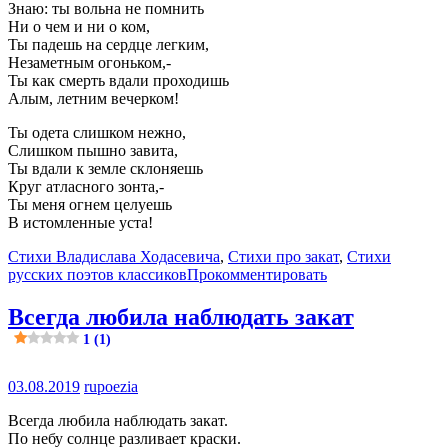
Знаю: ты вольна не помнить
Ни о чем и ни о ком,
Ты падешь на сердце легким,
Незаметным огоньком,-
Ты как смерть вдали проходишь
Алым, летним вечерком!
Ты одета слишком нежно,
Слишком пышно завита,
Ты вдали к земле склоняешь
Круг атласного зонта,-
Ты меня огнем целуешь
В истомленные уста!
Стихи Владислава Ходасевича
,
Стихи про закат
,
Стихи
русских поэтов классиков
Прокомментировать
Всегда любила наблюдать закат
1 (1)
03.08.2019
rupoezia
Всегда любила наблюдать закат.
По небу солнце разливает краски.