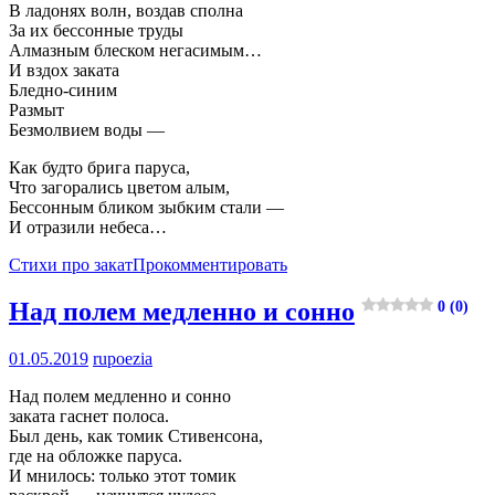
В ладонях волн, воздав сполна
За их бессонные труды
Алмазным блеском негасимым…
И вздох заката
Бледно-синим
Размыт
Безмолвием воды —
Как будто брига паруса,
Что загорались цветом алым,
Бессонным бликом зыбким стали —
И отразили небеса…
Стихи про закат
Прокомментировать
Над полем медленно и сонно
0 (0)
01.05.2019
rupoezia
Над полем медленно и сонно
заката гаснет полоса.
Был день, как томик Стивенсона,
где на обложке паруса.
И мнилось: только этот томик