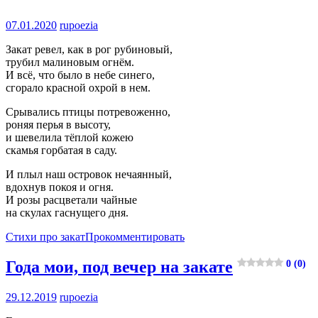
07.01.2020
rupoezia
Закат ревел, как в рог рубиновый,
трубил малиновым огнём.
И всё, что было в небе синего,
сгорало красной охрой в нем.
Срывались птицы потревоженно,
роняя перья в высоту,
и шевелила тёплой кожею
скамья горбатая в саду.
И плыл наш островок нечаянный,
вдохнув покоя и огня.
И розы расцветали чайные
на скулах гаснущего дня.
Стихи про закат
Прокомментировать
Года мои, под вечер на закате
0 (0)
29.12.2019
rupoezia