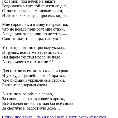
Года мои, под вечер на закате
Вздымаясь в грузной памяти со дна,
Стоят теперь, как межевые знаки,
И жизнь, как чаща с просека, видна.
Мне сорок лет, а я живу на средства,
Что не всегда приносят мне стихи,
А ведь мои товарищи по детству —
Сапожники, торговцы, пастухи!
У них прошла по строгому укладу,
В трудах, всё та же вереница лет:
Им даром счастья моего не надо,
А горя моего у них же нет?!
Для них во всем иные смысл и сроки
И уж куда нужней, важней дратва,
Чем рифмами украшенные строки,
Расшитые узорами слова…
А я за полное обмана слово,
За слово, всё ж кидающее в дрожь,
Всё б начал вновь и отдал бы всё снова
За светлую и радостную ложь…
Стихи про вечер
,
Стихи про закат
,
Стихи русских поэтов