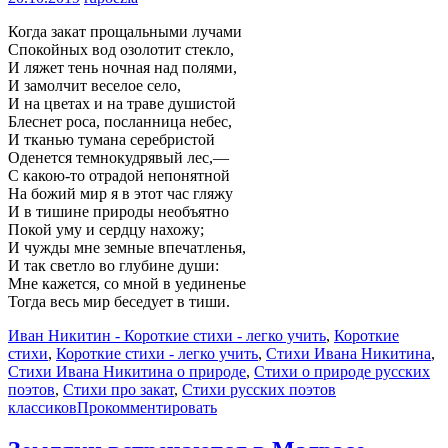
Когда закат прощальными лучами
Спокойных вод озолотит стекло,
И ляжет тень ночная над полями,
И замолчит веселое село,
И на цветах и на траве душистой
Блеснет роса, посланница небес,
И тканью тумана серебристой
Оденется темнокудрявый лес,—
С какою-то отрадой непонятной
На божий мир я в этот час гляжу
И в тишине природы необъятно
Покой уму и сердцу нахожу;
И чужды мне земные впечатленья,
И так светло во глубине души:
Мне кажется, со мной в уединенье
Тогда весь мир беседует в тиши.
Иван Никитин - Короткие стихи - легко учить
,
Короткие
стихи
,
Короткие стихи - легко учить
,
Стихи Ивана Никитина
,
Стихи Ивана Никитина о природе
,
Стихи о природе русских
поэтов
,
Стихи про закат
,
Стихи русских поэтов
классиков
Прокомментировать