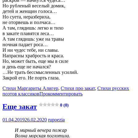
раскрой — начнутся чудеса…
Но рубленый веселый домик,
детей и женщин голоса…
Но суета, неразбериха,
не оторвешь и полчаса…
А там, глядишь: легко и тихо
в закате плавятся леса…
А там глядишь: уже на травы
ночная падает роса…
И ни чудес тебе, ни славы.
Напрасны храбрость и краса.
Но, может быть, еще мы в силе
и день еще не начался?
…Не трать бессмысленных усилий.
Закрой его. Не порть глаза.
Стихи Маргариты Алигер
,
Стихи про закат
,
Стихи русских
поэтов классиков
Прокомментировать
Еще закат
0 (0)
01.04.2019
26.02.2020
rupoezia
И мирный вечера пожар
Волна морская поглотила.