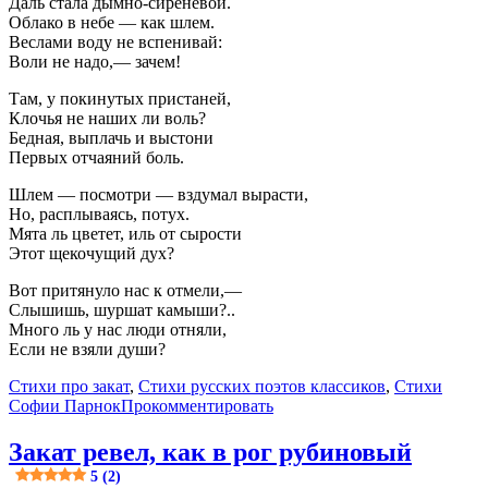
Даль стала дымно-сиреневой.
Облако в небе — как шлем.
Веслами воду не вспенивай:
Воли не надо,— зачем!
Там, у покинутых пристаней,
Клочья не наших ли воль?
Бедная, выплачь и выстони
Первых отчаяний боль.
Шлем — посмотри — вздумал вырасти,
Но, расплываясь, потух.
Мята ль цветет, иль от сырости
Этот щекочущий дух?
Вот притянуло нас к отмели,—
Слышишь, шуршат камыши?..
Много ль у нас люди отняли,
Если не взяли души?
Стихи про закат
,
Стихи русских поэтов классиков
,
Стихи
Софии Парнок
Прокомментировать
Закат ревел, как в рог рубиновый
5 (2)