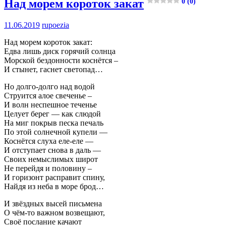
Над морем короток закат
0 (0)
11.06.2019
rupoezia
Над морем короток закат:
Едва лишь диск горячий солнца
Морской бездонности коснётся –
И стынет, гаснет светопад…
Но долго-долго над водой
Струится алое свеченье –
И волн неспешное теченье
Целует берег — как слюдой
На миг покрыв песка печаль
По этой солнечной купели —
Коснётся слуха еле-еле —
И отступает снова в даль —
Своих немыслимых широт
Не перейдя и половину –
И горизонт расправит спину,
Найдя из неба в море брод…
И звёздных высей письмена
О чём-то важном возвещают,
Своё послание качают