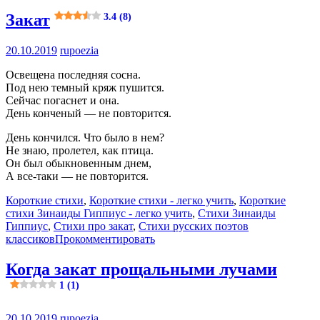
Закат
3.4 (8)
20.10.2019
rupoezia
Освещена последняя сосна.
Под нею темный кряж пушится.
Сейчас погаснет и она.
День конченый — не повторится.
День кончился. Что было в нем?
Не знаю, пролетел, как птица.
Он был обыкновенным днем,
А все-таки — не повторится.
Короткие стихи
,
Короткие стихи - легко учить
,
Короткие
стихи Зинаиды Гиппиус - легко учить
,
Стихи Зинаиды
Гиппиус
,
Стихи про закат
,
Стихи русских поэтов
классиков
Прокомментировать
Когда закат прощальными лучами
1 (1)
20.10.2019
rupoezia