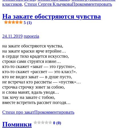
классиков
,
Стихи Сергея Клычкова
Прокомментировать
На закате обостряются чувства
5 (1)
24.11.2019
rupoezia
на закате обостряются чувства,
на закате краски ярче втройне…
в сердце тихо крадется искусство,
строки сами струятся извне…
кто-то скажет «закат — это грустно»,
кто-то скажет «рассвет — это класс!».
кто не видел закат — в душе пусто,
не встречал кто рассветы — «пустяк»…
строчка строчку зовет за собою,
и слова манят, вдаль уводя…
так хочу на закате с тобою,
вместе встретить рассвет погодя…
Стихи про закат
Прокомментировать
Поминки
0 (0)