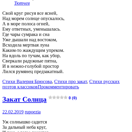
Тютчев
Свой круг рисуя все ясней,
Над морем солнце опускалось,
А в море полоса огней,
Ему ответных, уменьшалась.
Где чары сумрака и сна
Уже дышали над востоком,
Всходила мертвая луна
Каким-то жаждущим упреком.
На вдоль по тучам, как убор,
Сверкали радужные пятна,
И в нежно-голубой простор
Лился румянец предзакатный.
Стихи Валерия Брюсова
,
Стихи про закат
,
Стихи русских
поэтов классиков
Прокомментировать
Закат Солнца
0 (0)
22.02.2019
rupoezia
Уж солнышко садится
За дальный неба круг,