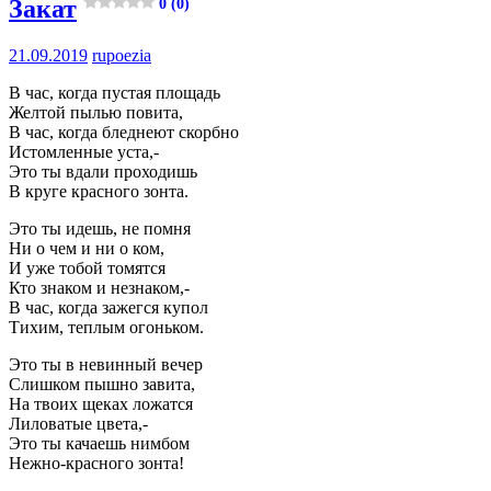
Закат
0 (0)
21.09.2019
rupoezia
В час, когда пустая площадь
Желтой пылью повита,
В час, когда бледнеют скорбно
Истомленные уста,-
Это ты вдали проходишь
В круге красного зонта.
Это ты идешь, не помня
Ни о чем и ни о ком,
И уже тобой томятся
Кто знаком и незнаком,-
В час, когда зажегся купол
Тихим, теплым огоньком.
Это ты в невинный вечер
Слишком пышно завита,
На твоих щеках ложатся
Лиловатые цвета,-
Это ты качаешь нимбом
Нежно-красного зонта!