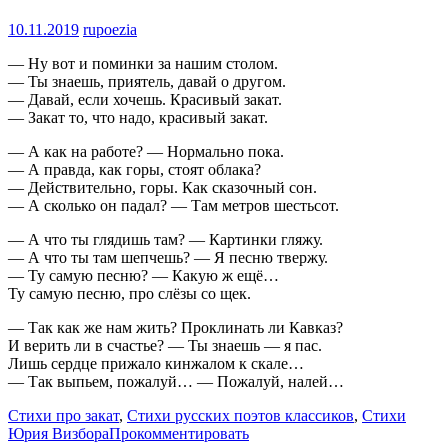
10.11.2019
rupoezia
— Ну вот и поминки за нашим столом.
— Ты знаешь, приятель, давай о другом.
— Давай, если хочешь. Красивый закат.
— Закат то, что надо, красивый закат.
— А как на работе? — Нормально пока.
— А правда, как горы, стоят облака?
— Действительно, горы. Как сказочный сон.
— А сколько он падал? — Там метров шестьсот.
— А что ты глядишь там? — Картинки гляжу.
— А что ты там шепчешь? — Я песню твержу.
— Ту самую песню? — Какую ж ещё…
Ту самую песню, про слёзы со щек.
— Так как же нам жить? Проклинать ли Кавказ?
И верить ли в счастье? — Ты знаешь — я пас.
Лишь сердце прижало кинжалом к скале…
— Так выпьем, пожалуй… — Пожалуй, налей…
Стихи про закат
,
Стихи русских поэтов классиков
,
Стихи
Юрия Визбора
Прокомментировать