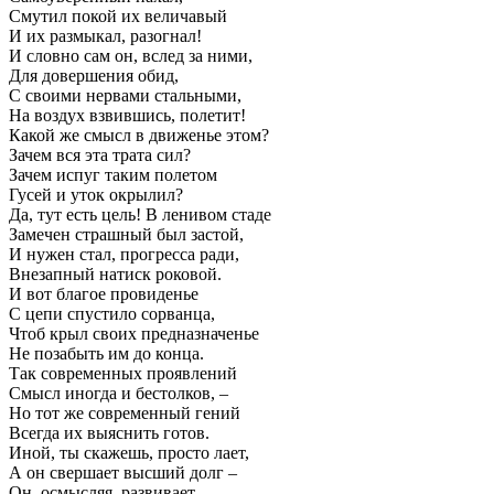
Смутил покой их величавый
И их размыкал, разогнал!
И словно сам он, вслед за ними,
Для довершения обид,
С своими нервами стальными,
На воздух взвившись, полетит!
Какой же смысл в движенье этом?
Зачем вся эта трата сил?
Зачем испуг таким полетом
Гусей и уток окрылил?
Да, тут есть цель! В ленивом стаде
Замечен страшный был застой,
И нужен стал, прогресса ради,
Внезапный натиск роковой.
И вот благое провиденье
С цепи спустило сорванца,
Чтоб крыл своих предназначенье
Не позабыть им до конца.
Так современных проявлений
Смысл иногда и бестолков, –
Но тот же современный гений
Всегда их выяснить готов.
Иной, ты скажешь, просто лает,
А он свершает высший долг –
Он, осмысляя, развивает