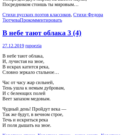
Посредником стоишь ты мировым…
Стихи русских поэтов классиков
,
Стихи Федора
Тютчева
Прокомментировать
В небе тают облака
3 (4)
27.12.2019
rupoezia
В небе тают облака,
И, лучистая на зное,
В искрах катится река,
Словно зеркало стальное…
Час от часу жар сильней,
Тень ушла к немым дубровам,
И с белеющих полей
Веет запахом медовым.
Чудный день! Пройдут века —
Так же будут, в вечном строе,
Течь и искриться река
И поля дышать на зное.