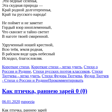
Эти бедные селенья,
Эта скудная природа —
Край родной долготерпенья,
Край ты русского народа!
Не поймет и не заметит
Гордый взор иноплеменный,
Что сквозит и тайно светит
В наготе твоей смиренной.
Удрученный ношей крестной,
Всю тебя, земля родная,
В рабском виде царь небесный
Исходил, благословляя.
Короткие стихи
,
Короткие стихи - легко учить
,
Стихи о
России и Родине
,
Стихи русских поэтов классиков
,
Стихи
Тютчева - легко учить
,
Стихи Федора Тютчева
,
Федор Тютчев
- Стихи о России и Родине
Прокомментировать
Как птичка, раннею зарей
0 (0)
06.01.2020
rupoezia
Как птичка, раннею зарей