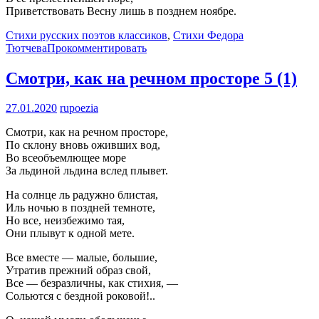
Приветствовать Весну лишь в позднем ноябре.
Стихи русских поэтов классиков
,
Стихи Федора
Тютчева
Прокомментировать
Смотри, как на речном просторе
5 (1)
27.01.2020
rupoezia
Смотри, как на речном просторе,
По склону вновь оживших вод,
Во всеобъемлющее море
За льдиной льдина вслед плывет.
На солнце ль радужно блистая,
Иль ночью в поздней темноте,
Но все, неизбежимо тая,
Они плывут к одной мете.
Все вместе — малые, большие,
Утратив прежний образ свой,
Все — безразличны, как стихия, —
Сольются с бездной роковой!..