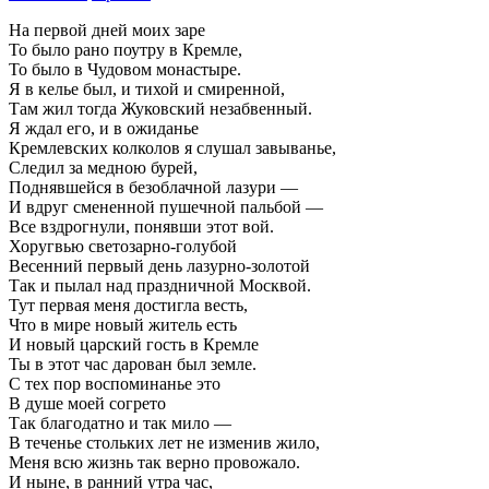
На первой дней моих заре
То было рано поутру в Кремле,
То было в Чудовом монастыре.
Я в келье был, и тихой и смиренной,
Там жил тогда Жуковский незабвенный.
Я ждал его, и в ожиданье
Кремлевских колколов я слушал завыванье,
Следил за медною бурей,
Поднявшейся в безоблачной лазури —
И вдруг смененной пушечной пальбой —
Все вздрогнули, понявши этот вой.
Хоругвью светозарно-голубой
Весенний первый день лазурно-золотой
Так и пылал над праздничной Москвой.
Тут первая меня достигла весть,
Что в мире новый житель есть
И новый царский гость в Кремле
Ты в этот час дарован был земле.
С тех пор воспоминанье это
В душе моей согрето
Так благодатно и так мило —
В теченье стольких лет не изменив жило,
Меня всю жизнь так верно провожало.
И ныне, в ранний утра час,