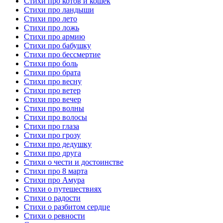
Стихи про котов и кошек
Стихи про ландыши
Стихи про лето
Стихи про ложь
Стихи про армию
Стихи про бабушку
Стихи про бессмертие
Стихи про боль
Стихи про брата
Стихи про весну
Стихи про ветер
Стихи про вечер
Стихи про волны
Стихи про волосы
Стихи про глаза
Стихи про грозу
Стихи про дедушку
Стихи про друга
Стихи о чести и достоинстве
Стихи про 8 марта
Стихи про Амура
Стихи о путешествиях
Стихи о радости
Стихи о разбитом сердце
Стихи о ревности