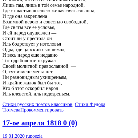
Лишь там, лишь в той семье народной,
Где с властью высшею живая связь слышна,
И где она закреплена
Взаимной верою и совестью свободной,
Где святы все ее условья,
И ей народ одушевлен —
Стоит ли у престола он
Иль бодрствует у изголовья
Одра, где царский сын лежал,
И весь народ еще недавно
Тот одр болезни окружал
Своей молитвой православной, —
О, тут измене места нет,
Ни разновидным ухищреньям,
И крайне жалок был бы тот,
Кто б этот оскорбил народ
Иль клеветой, иль подозреньем.
Стихи русских поэтов классиков
,
Стихи Федора
Тютчева
Прокомментировать
17-ое апреля 1818
0 (0)
19.01.2020
rupoezia