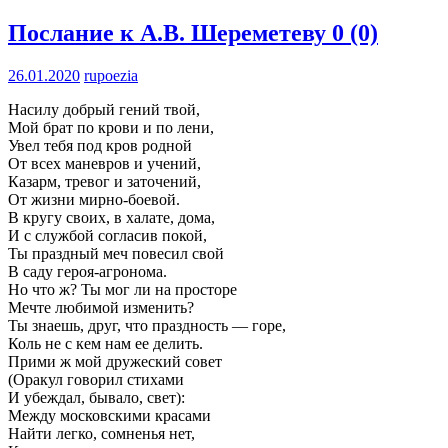
Послание к А.В. Шереметеву
0 (0)
26.01.2020
rupoezia
Насилу добрый гений твой,
Мой брат по крови и по лени,
Увел тебя под кров родной
От всех маневров и учений,
Казарм, тревог и заточений,
От жизни мирно-боевой.
В кругу своих, в халате, дома,
И с службой согласив покой,
Ты праздный меч повесил свой
В саду героя-агронома.
Но что ж? Ты мог ли на просторе
Мечте любимой изменить?
Ты знаешь, друг, что праздность — горе,
Коль не с кем нам ее делить.
Прими ж мой дружеский совет
(Оракул говорил стихами
И убеждал, бывало, свет):
Между московскими красами
Найти легко, сомненья нет,