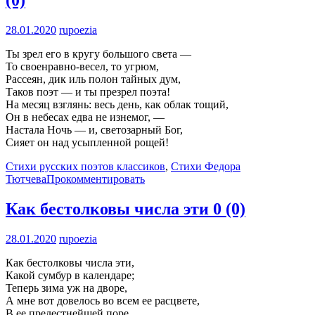
28.01.2020
rupoezia
Ты зрел его в кругу большого света —
То своенравно-весел, то угрюм,
Рассеян, дик иль полон тайных дум,
Таков поэт — и ты презрел поэта!
На месяц взглянь: весь день, как облак тощий,
Он в небесах едва не изнемог, —
Настала Ночь — и, светозарный Бог,
Сияет он над усыпленной рощей!
Стихи русских поэтов классиков
,
Стихи Федора
Тютчева
Прокомментировать
Как бестолковы числа эти
0 (0)
28.01.2020
rupoezia
Как бестолковы числа эти,
Какой сумбур в календаре;
Теперь зима уж на дворе,
А мне вот довелось во всем ее расцвете,
В ее прелестнейшей поре,