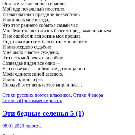
Оно все так же дорого и мило,
Мой одр печальный посетило,
И благодатный праздник возвестило.
И мнилось мне всегда,
Что этот раннего событья самый час
Мне будет на всю жизнь благим предзнаменованьем.
И не ошибся я: вся жизнь моя прошла
Под этим кротким благостным влияньем.
И милосердою судьбою
Мне было счастье суждено,
Что весь мой век я над собою
Созвездье видел все одно —
Его созвездье — и будь же до конца оно
Моей единственной звездою.
И много, много раз
Порадуй этот день и этот мир, и нас…
Стихи русских поэтов классиков
,
Стихи Федора
Тютчева
Прокомментировать
Эти бедные селенья
5 (1)
08.01.2020
rupoezia