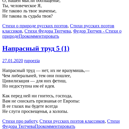
О, нашей мысли обольщенье,
Ты, человеческое Я,
Не таково ль твое значенье,
Не такова ль судьба твоя?
Стихи о природе русских поэтов
,
Стихи русских поэтов
классиков
,
Стихи Федора Тютчева
,
Федор Тютчев - Стихи о
природе
Прокомментировать
Напрасный труд
5 (1)
27.01.2020
rupoezia
Напрасный труд — нет, их не вразумишь,—
Чем либеральней, тем они пошлее,
Цивилизация — для них фетиш,
Но недоступна им её идея.
Как перед ней ни гнитесь, господа,
Вам не снискать признанья от Европы:
В ее глазах вы будете всегда
Не слуги просвещенья, а холопы.
Стихи про работу
,
Стихи русских поэтов классиков
,
Стихи
Федора Тютчева
Прокомментировать