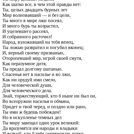
Как шатко все, в чем этой правды нет:
Ты, целых двадцать бурных лет
Мир волновавший — и без цели,
Ты много в мире лжи посеял,
И много бурь ты возрастил,
И уцелевшего рассеял,
И собранного расточил!
Народ, взложивший на тебя венец,
Ты ложью развратил и погубил вконец;
И, верный своему призванью,
Оторопевший мир, игрой своей смутя,
Как неразумное дитя,
Ты предал долгому шатанью.
Спасенья нет в насилье и во лжи,
Как ни орудуй ими смело,
Для человеческой души,
Для человеческого дела.
Знай, торжествующий, кто б ныне ни был он,
Во всеоружии насилья и обмана,
Придет и твой черед, и поздно или рано,
Ты ими ж будешь побежден!
Но в искупленье темных дел
Ты миру завещал один урок великий:
Да вразумятся им народы и владыки
И всякий, кто б тебе соревновать хотел; —