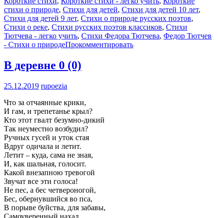
Короткие стихи
,
Короткие стихи - легко учить
,
Короткие
стихи о природе
,
Стихи для детей
,
Стихи для детей 10 лет
,
Стихи для детей 9 лет
,
Стихи о природе русских поэтов
,
Стихи о реке
,
Стихи русских поэтов классиков
,
Стихи
Тютчева - легко учить
,
Стихи Федора Тютчева
,
Федор Тютчев
- Стихи о природе
Прокомментировать
В деревне
0 (0)
25.12.2019
rupoezia
Что за отчаянные крики,
И гам, и трепетанье крыл?
Кто этот гвалт безумно-дикий
Так неуместно возбудил?
Ручных гусей и уток стая
Вдруг одичала и летит.
Летит – куда, сама не зная,
И, как шальная, голосит.
Какой внезапною тревогой
Звучат все эти голоса!
Не пес, а бес четвероногой,
Бес, обернувшийся во пса,
В порыве буйства, для забавы,
Самоуверенный нахал,