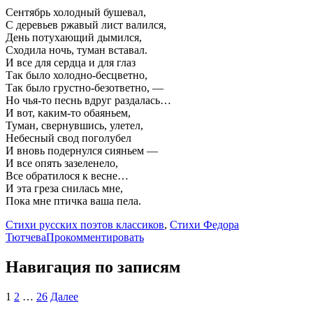
Сентябрь холодный бушевал,
С деревьев ржавый лист валился,
День потухающий дымился,
Сходила ночь, туман вставал.
И все для сердца и для глаз
Так было холодно-бесцветно,
Так было грустно-безответно, —
Но чья-то песнь вдруг раздалась…
И вот, каким-то обаяньем,
Туман, свернувшись, улетел,
Небесный свод поголубел
И вновь подернулся сияньем —
И все опять зазеленело,
Все обратилося к весне…
И эта греза снилась мне,
Пока мне птичка ваша пела.
Стихи русских поэтов классиков
,
Стихи Федора
Тютчева
Прокомментировать
Навигация по записям
1
2
…
26
Далее