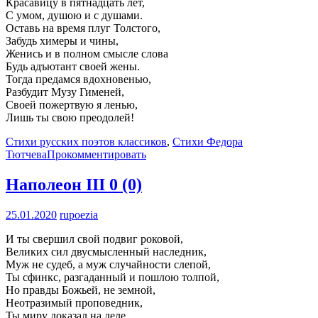
Красавицу в пятнадцать лет,
С умом, душою и с душами.
Оставь на время плуг Толстого,
Забудь химеры и чины,
Женись и в полном смысле слова
Будь адъютант своей жены.
Тогда предамся вдохновенью,
Разбудит Музу Гименей,
Своей пожертвую я ленью,
Лишь ты свою преодолей!
Стихи русских поэтов классиков
,
Стихи Федора
Тютчева
Прокомментировать
Наполеон III
0 (0)
25.01.2020
rupoezia
И ты свершил свой подвиг роковой,
Великих сил двусмысленный наследник,
Муж не судеб, а муж случайности слепой,
Ты сфинкс, разгаданный и пошлою толпой,
Но правды Божьей, не земной,
Неотразимый проповедник,
Ты миру доказал на деле,