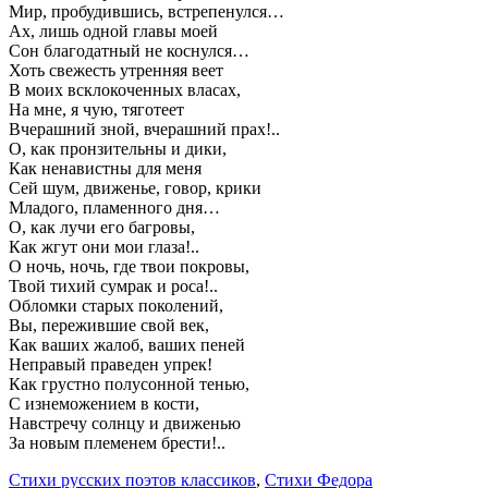
Мир, пробудившись, встрепенулся…
Ах, лишь одной главы моей
Сон благодатный не коснулся…
Хоть свежесть утренняя веет
В моих всклокоченных власах,
На мне, я чую, тяготеет
Вчерашний зной, вчерашний прах!..
О, как пронзительны и дики,
Как ненавистны для меня
Сей шум, движенье, говор, крики
Младого, пламенного дня…
О, как лучи его багровы,
Как жгут они мои глаза!..
О ночь, ночь, где твои покровы,
Твой тихий сумрак и роса!..
Обломки старых поколений,
Вы, пережившие свой век,
Как ваших жалоб, ваших пеней
Неправый праведен упрек!
Как грустно полусонной тенью,
С изнеможением в кости,
Навстречу солнцу и движенью
За новым племенем брести!..
Стихи русских поэтов классиков
,
Стихи Федора