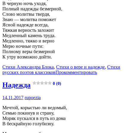
В черную ночь уходя,
Полный надежды безмерной,
Слово молитвы твердя,
Знаю — молитва поможет
Ясной надежде всегда,
Тяжкая верность заложит
Медленный камень труда.
Медленно, тяжко и верно
Мерю ночные пути:
Полному веры безмерной
К утру возможно дойти.
Стихи Александра Блока
,
Стихи о вере и надежде
,
Стихи
русских поэтов классиков
Прокомментировать
Надежда
0 (0)
14.11.2017
rupoezia
Мечтой, корыстью ли ведомый,
Семью покинув и страну,
Моряк пускался в путь из дома
В бескрайную голубизну.