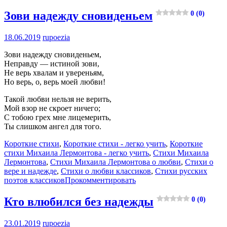
Зови надежду сновиденьем
0 (0)
18.06.2019
rupoezia
Зови надежду сновиденьем,
Неправду — истиной зови,
Не верь хвалам и увереньям,
Но верь, о, верь моей любви!
Такой любви нельзя не верить,
Мой взор не скроет ничего;
С тобою грех мне лицемерить,
Ты слишком ангел для того.
Короткие стихи
,
Короткие стихи - легко учить
,
Короткие
стихи Михаила Лермонтова - легко учить
,
Стихи Михаила
Лермонтова
,
Стихи Михаила Лермонтова о любви
,
Стихи о
вере и надежде
,
Стихи о любви классиков
,
Стихи русских
поэтов классиков
Прокомментировать
Кто влюбился без надежды
0 (0)
23.01.2019
rupoezia