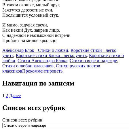
В твоем окошке, милый друг,
Зажгутся дерзостные очи,
Послышится условный стук.
И мимо, задувая свечи,
Как некий Дух, закрыв лицо,
С надеждой невозможной встречи
Пройдет на милое крыльцо.
Александр Блок - Стихи о любви
,
Короткие стихи - легко
учить
,
Короткие стихи Блока - легко учить
,
Короткие стихи о
любви
,
Стихи Александра Блока
,
Стихи о вере и надежде
,
Стихи о любви классиков
,
Стихи русских поэтов
классиков
Прокомментировать
Навигация по записям
1
2
Далее
Список всех рубрик
Список всех рубрик