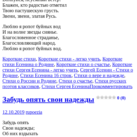
Блажен, кто радостью отметил
Твою пастушескую грусть.
Звени, звени, златая Русь.
Люблю я ропот буйных вод
И на волне звезды сиянье.
Благословенное страданье,
Благословляющий народ.
Люблю я ропот буйных вод.
Короткие стихи
,
Короткие стихи - легко учить
,
Короткие
стихи Есенина о Родине
,
Короткие стихи о счастье
,
Короткие
стихи Сергея Есенина - легко учить
,
Сергей Есенин - Стихи о
Родине
,
Стихи Есенина 16 строк
,
Стихи о вере и надежде
,
Стихи о России и Родине
,
Стихи о счастье
,
Стихи русских
поэтов классиков
,
Стихи Сергея Есенина
Прокомментировать
Забудь опять свои надежды
0 (0)
12.10.2019
rupoezia
Забудь опять
Свои надежды;
Об них вздыхать