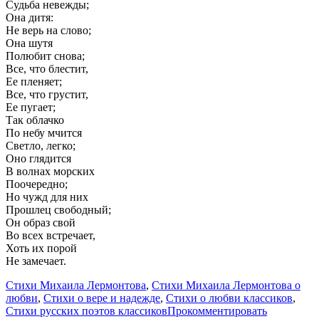
Судьба невежды;
Она дитя:
Не верь на слово;
Она шутя
Полюбит снова;
Все, что блестит,
Ее пленяет;
Все, что грустит,
Ее пугает;
Так облачко
По небу мчится
Светло, легко;
Оно глядится
В волнах морских
Поочередно;
Но чужд для них
Прошлец свободный;
Он образ свой
Во всех встречает,
Хоть их порой
Не замечает.
Стихи Михаила Лермонтова
,
Стихи Михаила Лермонтова о
любви
,
Стихи о вере и надежде
,
Стихи о любви классиков
,
Стихи русских поэтов классиков
Прокомментировать