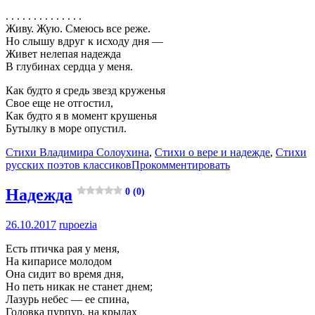
. . . . . . . . . . . . . .
Живу. Жую. Смеюсь все реже.
Но слышу вдруг к исходу дня —
Живет нелепая надежда
В глубинах сердца у меня.
Как будто я средь звезд круженья
Свое еще не отгостил,
Как будто я в момент крушенья
Бутылку в море опустил.
Стихи Владимира Солоухина
,
Стихи о вере и надежде
,
Стихи
русских поэтов классиков
Прокомментировать
Надежда
0 (0)
26.10.2017
rupoezia
Есть птичка рая у меня,
На кипарисе молодом
Она сидит во время дня,
Но петь никак не станет днем;
Лазурь небес — ее спина,
Головка пурпур, на крылах