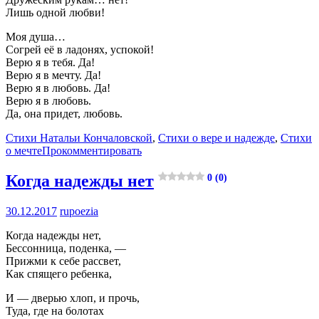
Лишь одной любви!
Моя душа…
Согрей её в ладонях, успокой!
Верю я в тебя. Да!
Верю я в мечту. Да!
Верю я в любовь. Да!
Верю я в любовь.
Да, она придет, любовь.
Стихи Натальи Кончаловской
,
Стихи о вере и надежде
,
Стихи
о мечте
Прокомментировать
Когда надежды нет
0 (0)
30.12.2017
rupoezia
Когда надежды нет,
Бессонница, поденка, —
Прижми к себе рассвет,
Как спящего ребенка,
И — дверью хлоп, и прочь,
Туда, где на болотах