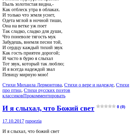
Пыль золотистая видна,-
Как отблеск утра в облаках.
И только что земля уснет,
Одета мглой в ночной тиши,
Она на ветке уж поет
Так сладко, сладко для души,
Что поневоле тягость мук
Забудешь, внемля песни той,
И сердцу каждый тихий звук
Как гость приятен дорогой;
И часто в бурю я слыхал
Тот звук, который так люблю;
И я всегда надеждой звал
Певицу мирную мою!
Стихи Михаила Лермонтова
,
Стихи о вере и надежде
,
Стихи
про птиц
,
Стихи русских поэтов
классиков
Прокомментировать
И я слыхал, что Божий свет
0 (0)
17.10.2017
rupoezia
И я слыхал, что божий свет