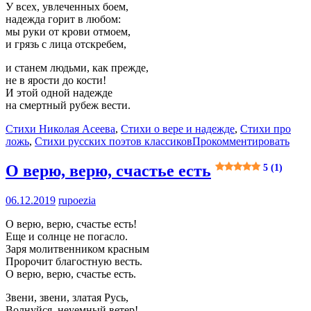
У всех, увлеченных боем,
надежда горит в любом:
мы руки от крови отмоем,
и грязь с лица отскребем,
и станем людьми, как прежде,
не в ярости до кости!
И этой одной надежде
на смертный рубеж вести.
Стихи Николая Асеева
,
Стихи о вере и надежде
,
Стихи про
ложь
,
Стихи русских поэтов классиков
Прокомментировать
О верю, верю, счастье есть
5 (1)
06.12.2019
rupoezia
О верю, верю, счастье есть!
Еще и солнце не погасло.
Заря молитвенником красным
Пророчит благостную весть.
О верю, верю, счастье есть.
Звени, звени, златая Русь,
Волнуйся, неуемный ветер!