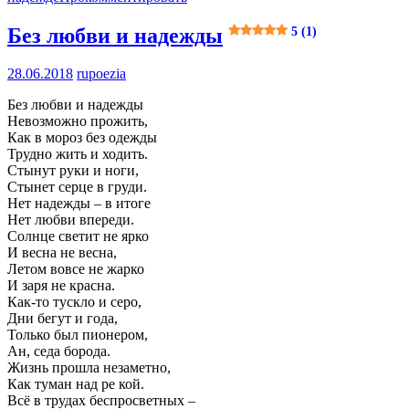
Без любви и надежды
5 (1)
28.06.2018
rupoezia
Без любви и надежды
Невозможно прожить,
Как в мороз без одежды
Трудно жить и ходить.
Стынут руки и ноги,
Стынет серце в груди.
Нет надежды – в итоге
Нет любви впереди.
Солнце светит не ярко
И весна не весна,
Летом вовсе не жарко
И заря не красна.
Как-то тускло и серо,
Дни бегут и года,
Только был пионером,
Ан, седа борода.
Жизнь прошла незаметно,
Как туман над ре кой.
Всё в трудах беспросветных –