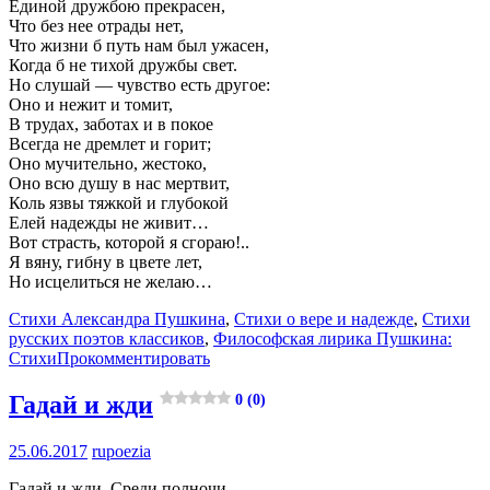
Единой дружбою прекрасен,
Что без нее отрады нет,
Что жизни б путь нам был ужасен,
Когда б не тихой дружбы свет.
Но слушай — чувство есть другое:
Оно и нежит и томит,
В трудах, заботах и в покое
Всегда не дремлет и горит;
Оно мучительно, жестоко,
Оно всю душу в нас мертвит,
Коль язвы тяжкой и глубокой
Елей надежды не живит…
Вот страсть, которой я сгораю!..
Я вяну, гибну в цвете лет,
Но исцелиться не желаю…
Стихи Александра Пушкина
,
Стихи о вере и надежде
,
Стихи
русских поэтов классиков
,
Философская лирика Пушкина:
Стихи
Прокомментировать
Гадай и жди
0 (0)
25.06.2017
rupoezia
Гадай и жди. Среди полночи