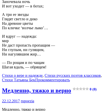
Заночевала ночь
И вот уходит — в ботах;
А три ее звезды
Глядят светло и дико
На древние цветы
По кличке ‘волчье лыко’…
И вдруг — надежда:
мир
Не даст пропасть пропащим —
Ни глупым, ни гулящим,
Ни нагулявшим жир…
— По рощам и по чащам
Шагая вдаль, — обрящем!
Стихи о вере и надежде
,
Стихи русских поэтов классиков
,
Стихи Татьяны Бек
Прокомментировать
Медленно, тяжко и верно
0 (0)
22.12.2017
rupoezia
Медленно, тяжко и верно