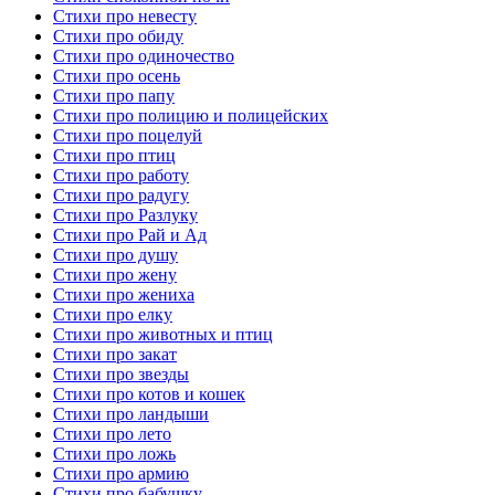
Стихи про невесту
Стихи про обиду
Стихи про одиночество
Стихи про осень
Стихи про папу
Стихи про полицию и полицейских
Стихи про поцелуй
Стихи про птиц
Стихи про работу
Стихи про радугу
Стихи про Разлуку
Стихи про Рай и Ад
Стихи про душу
Стихи про жену
Стихи про жениха
Стихи про елку
Стихи про животных и птиц
Стихи про закат
Стихи про звезды
Стихи про котов и кошек
Стихи про ландыши
Стихи про лето
Стихи про ложь
Стихи про армию
Стихи про бабушку