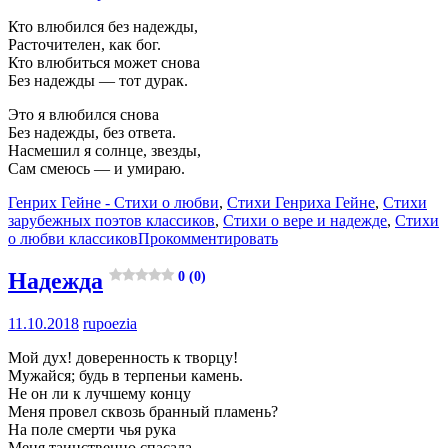
Кто влюбился без надежды,
Расточителен, как бог.
Кто влюбиться может снова
Без надежды — тот дурак.
Это я влюбился снова
Без надежды, без ответа.
Насмешил я солнце, звезды,
Сам смеюсь — и умираю.
Генрих Гейне - Стихи о любви
,
Стихи Генриха Гейне
,
Стихи
зарубежных поэтов классиков
,
Стихи о вере и надежде
,
Стихи
о любви классиков
Прокомментировать
Надежда
0 (0)
11.10.2018
rupoezia
Мой дух! доверенность к творцу!
Мужайся; будь в терпеньи камень.
Не он ли к лучшему концу
Меня провел сквозь бранный пламень?
На поле смерти чья рука
Меня таинственно спасала