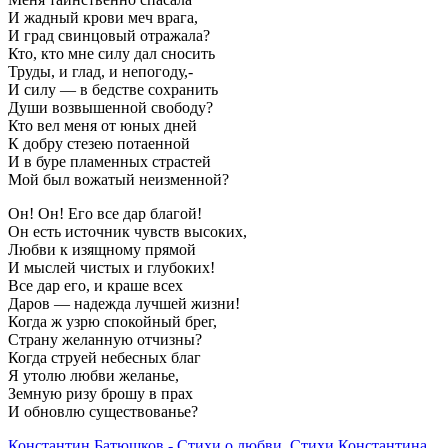
И жадный крови меч врага,
И град свинцовый отражала?
Кто, кто мне силу дал сносить
Труды, и глад, и непогоду,-
И силу — в бедстве сохранить
Души возвышенной свободу?
Кто вел меня от юных дней
К добру стезею потаенной
И в буре пламенных страстей
Мой был вожатый неизменной?
Он! Он! Его все дар благой!
Он есть источник чувств высоких,
Любви к изящному прямой
И мыслей чистых и глубоких!
Все дар его, и краше всех
Даров — надежда лучшей жизни!
Когда ж узрю спокойный брег,
Страну желанную отчизны?
Когда струей небесных благ
Я утолю любви желанье,
Земную ризу брошу в прах
И обновлю существованье?
Константин Батюшков - Стихи о любви
,
Стихи Константина