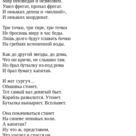
Мир неизведан и безмолвен.
Ушел фрегат, пропал фрегат.
И никаких депеш и «молний»,
И никаких координат.
Три точки, три тире, три точки
Не бросишь миру в час беды.
Лишь долго будут плавать бочки
На гребнях вспененной воды.
Как до другой звезды, до дома,
Что ни кричи, не слышно там.
Но брал бутылку из-под рома
И брал бумагу капитан.
И жег сургуч…
Обшивка стонет,
Тот самый вал девятый бьет.
Корабль развалится. Утонет.
Бутылка вынырнет. Всплывет.
Она покачиваться станет
На синеве ленивых волн.
А капитан?
Ну что ж, представим,
Что уцелел и спасся он.