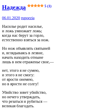
Надежда
5 (1)
06.01.2020
rupoezia
Насилье родит насилье,
и ложь умножает ложь;
когда нас берут за горло,
естественно взяться за нож.
Но нож объявлять святыней
и, вглядываясь в лезвие,
начать находить отныне
лишь в нем отраженье свое,—
нет, этого я не сумею,
и этого я не смогу:
от ярости онемею,
но в ярости не солгу!
Убийство зовет убийство,
но нечего утверждать,
что резаться и рубиться —
великая благодать.