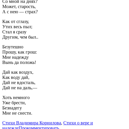
Со мной на днях?
Может, старость,
А с нею — страх?
Как от сглазу,
Утих весь пыл;
Стал я сразу
Другим, чем был..
Безутешно
Прошу, как грош:
Мне надежду
Вынь да положь!
Дай как воздух,
Как воду дай,
Дай не вдосталь,
Дай не на даль,—
Хоть немного
Уже брести,
Безнадегу
Мне не снести.
Стихи Владимира Корнилова
,
Стихи о вере и
надежде
Прокомментировать