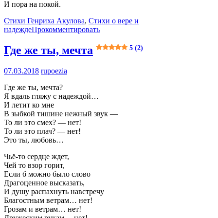
И пора на покой.
Стихи Генриха Акулова
,
Стихи о вере и
надежде
Прокомментировать
Где же ты, мечта
5 (2)
07.03.2018
rupoezia
Где же ты, мечта?
Я вдаль гляжу с надеждой…
И летит ко мне
В зыбкой тишине нежный звук —
То ли это смех? — нет!
То ли это плач? — нет!
Это ты, любовь…
Чьё-то сердце ждет,
Чей то взор горит,
Если б можно было слово
Драгоценное высказать,
И душу распахнуть навстречу
Благостным ветрам… нет!
Грозам и ветрам… нет!
Дружеским рукам… нет!