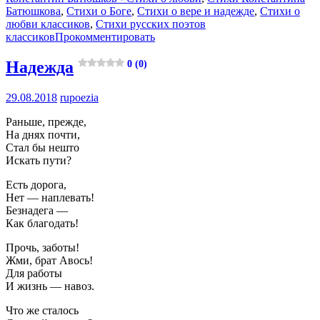
Батюшкова
,
Стихи о Боге
,
Стихи о вере и надежде
,
Стихи о
любви классиков
,
Стихи русских поэтов
классиков
Прокомментировать
Надежда
0 (0)
29.08.2018
rupoezia
Раньше, прежде,
На днях почти,
Стал бы нешто
Искать пути?
Есть дорога,
Нет — наплевать!
Безнадега —
Как благодать!
Прочь, заботы!
Жми, брат Авось!
Для работы
И жизнь — навоз.
Что же сталось