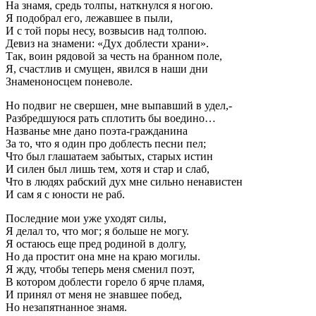
На знамя, средь толпы, наткнулся я ногою.
Я подобрал его, лежавшее в пыли,
И с той поры несу, возвысив над толпою.
Девиз на знамени: «Дух доблести храни».
Так, воин рядовой за честь на бранном поле,
Я, счастлив и смущен, явился в наши дни
Знаменоносцем поневоле.
Но подвиг не свершен, мне выпавший в удел,-
Разбредшуюся рать сплотить бы воедино…
Названье мне дано поэта-гражданина
За то, что я один про доблесть песни пел;
Что был глашатаем забытых, старых истин
И силен был лишь тем, хотя и стар и слаб,
Что в людях рабский дух мне сильно ненавистен
И сам я с юности не раб.
Последние мои уже уходят силы,
Я делал то, что мог; я больше не могу.
Я остаюсь еще пред родиной в долгу,
Но да простит она мне на краю могилы.
Я жду, чтобы теперь меня сменил поэт,
В котором доблести горело б ярче пламя,
И принял от меня не знавшее побед,
Но незапятнанное знамя.