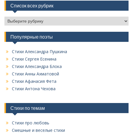
Список всех рубрик
С
п
и
Популярные поэты
с
о
к
Стихи Александра Пушкина
в
Стихи Сергея Есенина
с
Стихи Александра Блока
е
Стихи Анны Ахматовой
х
Стихи Афанасия Фета
р
у
Стихи Антона Чехова
б
р
и
Стихи по темам
к
Стихи про любовь
Смешные и веселые стихи