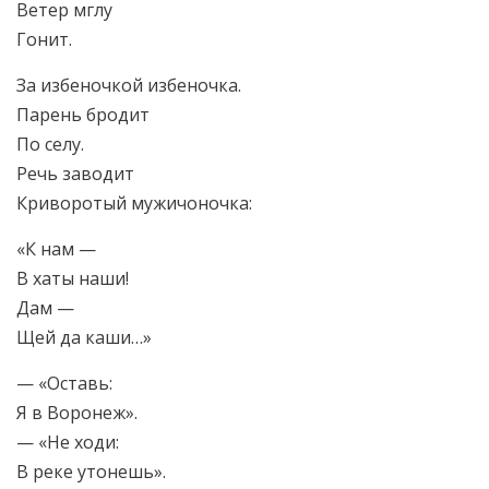
Ветер мглу
Гонит.
За избеночкой избеночка.
Парень бродит
По селу.
Речь заводит
Криворотый мужичоночка:
«К нам —
В хаты наши!
Дам —
Щей да каши…»
— «Оставь:
Я в Воронеж».
— «Не ходи:
В реке утонешь».