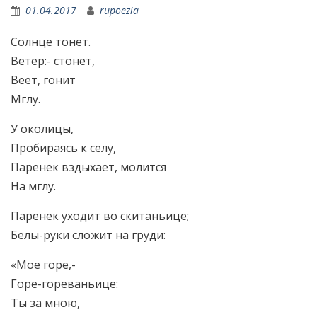
01.04.2017
rupoezia
Солнце тонет.
Ветер:- стонет,
Веет, гонит
Мглу.
У околицы,
Пробираясь к селу,
Паренек вздыхает, молится
На мглу.
Паренек уходит во скитаньице;
Белы-руки сложит на груди:
«Мое горе,-
Горе-гореваньице:
Ты за мною,