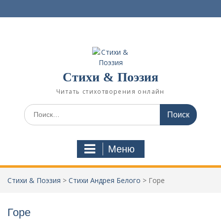
П
е
р
е
й
т
и
Стихи & Поэзия
к
с
Читать стихотворения онлайн
о
д
И
е
с
р
к
ж
а
Меню
и
т
м
ь
о
:
Стихи & Поэзия
>
Стихи Андрея Белого
>
Горе
м
у
Горе