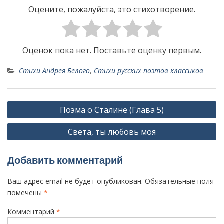
Оцените, пожалуйста, это стихотворение.
Оценок пока нет. Поставьте оценку первым.
Стихи Андрея Белого
,
Стихи русских поэтов классиков
Н
Поэма о Сталине (Глава 5)
а
Света, ты любовь моя
в
и
Добавить комментарий
г
а
Ваш адрес email не будет опубликован.
Обязательные поля
ц
помечены
*
и
Комментарий
*
я