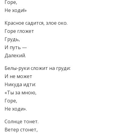
Горе,
Не ходи!»
Красное садится, злое око.
Горе гложет
Грудь,
И путь —
Далекий.
Белы-руки сложит на груди:
И не может
Никуда идти:
«Ты за мною,
Горе,
Не ходи».
Солнце тонет.
Ветер стонет,