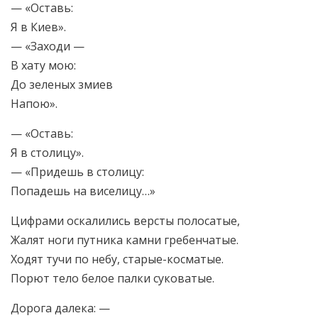
— «Оставь:
Я в Киев».
— «Заходи —
В хату мою:
До зеленых змиев
Напою».
— «Оставь:
Я в столицу».
— «Придешь в столицу:
Попадешь на виселицу…»
Цифрами оскалились версты полосатые,
Жалят ноги путника камни гребенчатые.
Ходят тучи по небу, старые-косматые.
Порют тело белое палки суковатые.
Дорога далека: —