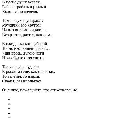
В песне душу веселя,
Бабы с граблями рядами
Ходят, сено шевеля.
Там — сухое убирают;
Мужички его кругом
На воз вилами кидают…
Воз растет, растет, как дом.
В ожиданьи конь убогий
Точно вкопанный стоит…
Уши врозь, дугою ноги
И как будто стоя спит…
Только жучка удалая
В рыхлом сене, как в волнах,
То взлетая, то ныряя,
Скачет, лая впопыхах.
Оцените, пожалуйста, это стихотворение.