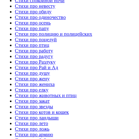
Стихи спокойной ночи
Стихи про невесту
Стихи про обиду
Стихи про одиночество
Стихи про осень
Стихи про папу
Стихи про полицию и полицейских
Стихи про поцелуй
Стихи про птиц
Стихи про работу
Стихи про радугу
Стихи про Разлуку
Стихи про Рай и Ад
Стихи про душу
Стихи про жену
Стихи про жениха
Стихи про елку
Стихи про животных и птиц
Стихи про закат
Стихи про звезды
Стихи про котов и кошек
Стихи про ландыши
Стихи про лето
Стихи про ложь
Стихи про армию