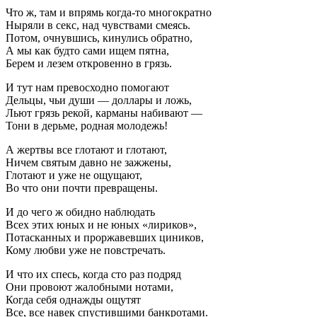
Что ж, там и впрямь когда-то многократно
Ныряли в секс, над чувствами смеясь.
Потом, очнувшись, кинулись обратно,
А мы как будто сами ищем пятна,
Берем и лезем откровенно в грязь.
И тут нам превосходно помогают
Дельцы, чьи души — доллары и ложь,
Льют грязь рекой, карманы набивают —
Тони в дерьме, родная молодежь!
А жертвы все глотают и глотают,
Ничем святым давно не зажжены,
Глотают и уже не ощущают,
Во что они почти превращены.
И до чего ж обидно наблюдать
Всех этих юных и не юных «лириков»,
Потасканных и проржавевших циников,
Кому любви уже не повстречать.
И что их спесь, когда сто раз подряд
Они провоют жалобными нотами,
Когда себя однажды ощутят
Все, все навек спустившими банкротами.