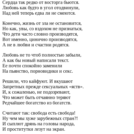
Сердца так редко от восторга бьются.
Любовь как будто в угол отодвинули,
Над ней теперь едва ли не смеются.
Конечно, жизнь от зла не остановится,
Но как, увы, со вздохом не признаться,
Что дети часто словно производятся,
Вот именно, цинично производятся,
А не в любви и счастии родятся.
Любовь не то чтоб полностью забыли,
А как бы новый написали текст.
Ее почти спокойно заменили
На пьянство, порновидики и секс.
Решили, что кайфуют. И вкушают
Запретных прежде сексуальных «яств».
И, к сожаленью, не подозревают,
Что может быть отчаянно теряют
Редчайшее богатство из богатств.
Считают так: свобода есть свобода!
Ну чем мы хуже зарубежных стран?!
И сыплют дрянь на головы народа,
И проститутки лезут на экран.