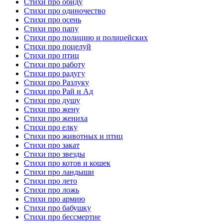
Стихи про обиду
Стихи про одиночество
Стихи про осень
Стихи про папу
Стихи про полицию и полицейских
Стихи про поцелуй
Стихи про птиц
Стихи про работу
Стихи про радугу
Стихи про Разлуку
Стихи про Рай и Ад
Стихи про душу
Стихи про жену
Стихи про жениха
Стихи про елку
Стихи про животных и птиц
Стихи про закат
Стихи про звезды
Стихи про котов и кошек
Стихи про ландыши
Стихи про лето
Стихи про ложь
Стихи про армию
Стихи про бабушку
Стихи про бессмертие