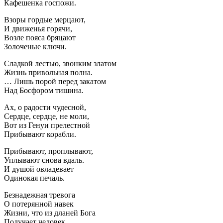
Кафешенка госпожи.
Взоры гордые мерцают,
И движенья горячи,
Возле пояса бряцают
Золоченые ключи.
Сладкой лестью, звонким златом
Жизнь привольная полна.
… Лишь порой перед закатом
Над Босфором тишина.
Ах, о радости чудесной,
Сердце, сердце, не моли,
Вот из Генуи прелестной
Прибывают корабли.
Прибывают, проплывают,
Уплывают снова вдаль.
И душой овладевает
Одинокая печаль.
Безнадежная тревога
О потерянной навек
Жизни, что из дланей Бога
Получает человек.