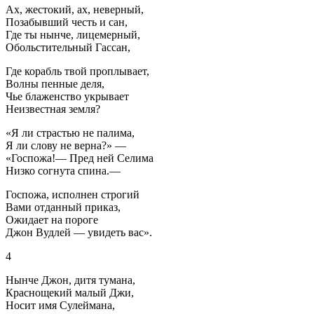
Ах, жестокий, ах, неверный,
Позабывший честь и сан,
Где ты нынче, лицемерный,
Обольстительный Гассан,
Где корабль твой проплывает,
Волны пенные деля,
Чье блаженство укрывает
Неизвестная земля?
«Я ли страстью не палима,
Я ли слову не верна?» —
«Госпожа!— Пред ней Селима
Низко согнута спина.—
Госпожа, исполнен строгий
Вами отданный приказ,
Ожидает на пороге
Джон Вудлей — увидеть вас».
4
Нынче Джон, дитя тумана,
Краснощекий малый Джи,
Носит имя Сулеймана,