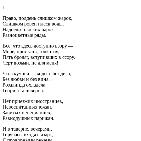
1
Право, полдень слишком жарок,
Слишком ровен плеск воды.
Надоели плоских барок
Разноцветные ряды.
Все, что здесь доступно взору —
Море, пристань, толкотня,
Пять бродяг, вступивших в ссору,
Черт возьми, не для меня!
Что скучней — ходить без дела,
Без любви и без вина.
Розалинда охладела.
Генриэтта неверна.
Нет приезжих иностранцев,
Невоспитанных южан,
Завитых венецианцев,
Равнодушных парижан.
И в таверне, вечерами,
Горячась, входя в азарт,
Я проворными руками