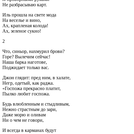
Не разбрасываю карт.
Иль прошла на свете мода
На веселье и вино,
Ах, крапленая колода!
Ах, зеленое сукно!
2
Что, синьор, нахмурил брови?
Горе? Вылечим сейчас!
Наша барка наготове,
Поджидает только вас.
Джон глядит: пред ним, в халате,
Негр, одетый, как раджа.
«Госпожа прекрасно платит,
Пылко любит госпожа.
Будь влюбленным и стыдливым,
Нежно страстным до зари,
Даже морю и оливам
Ни о чем не говори,
И всегда в карманах будут