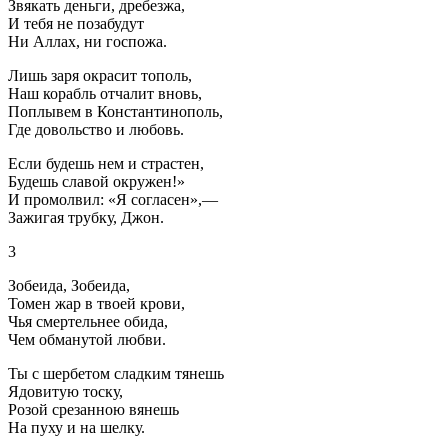
Звякать деньги, дребезжа,
И тебя не позабудут
Ни Аллах, ни госпожа.
Лишь заря окрасит тополь,
Наш корабль отчалит вновь,
Поплывем в Константинополь,
Где довольство и любовь.
Если будешь нем и страстен,
Будешь славой окружен!»
И промолвил: «Я согласен»,—
Зажигая трубку, Джон.
3
Зобеида, Зобеида,
Томен жар в твоей крови,
Чья смертельнее обида,
Чем обманутой любви.
Ты с шербетом сладким тянешь
Ядовитую тоску,
Розой срезанною вянешь
На пуху и на шелку.