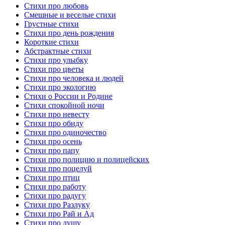
Стихи про любовь
Смешные и веселые стихи
Грустные стихи
Стихи про день рождения
Короткие стихи
Абстрактные стихи
Стихи про улыбку
Стихи про цветы
Стихи про человека и людей
Стихи про экологию
Стихи о России и Родине
Стихи спокойной ночи
Стихи про невесту
Стихи про обиду
Стихи про одиночество
Стихи про осень
Стихи про папу
Стихи про полицию и полицейских
Стихи про поцелуй
Стихи про птиц
Стихи про работу
Стихи про радугу
Стихи про Разлуку
Стихи про Рай и Ад
Стихи про душу