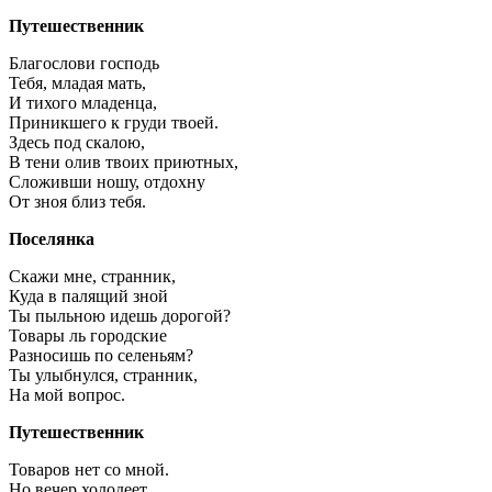
Путешественник
Благослови господь
Тебя, младая мать,
И тихого младенца,
Приникшего к груди твоей.
Здесь под скалою,
В тени олив твоих приютных,
Сложивши ношу, отдохну
От зноя близ тебя.
Поселянка
Скажи мне, странник,
Куда в палящий зной
Ты пыльною идешь дорогой?
Товары ль городские
Разносишь по селеньям?
Ты улыбнулся, странник,
На мой вопрос.
Путешественник
Товаров нет со мной.
Но вечер холодеет.