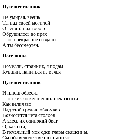
Путешественник
Не умирая, веешь
Ты над своей могилой,
О гений! над тобою
Обрушилось во прах
Твое прекрасное созданье…
А ты бессмертен.
Поселянка
Помедли, странник, я подам
Кувшин, напиться из ручья,
Путешественник
И плющ обвесил
Твой лик божественно-прекрасный.
Как величаво
Над этой грудою обломков
Возносится чета столбов!
А здесь их одинокий брат.
О, как они,
В печальный мох одев главы священны,
Скорбя величественно, смотрят