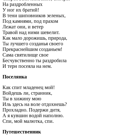
На раздробленных
У ног их братий!
В тени шиповников зеленых,
Под камнями, под прахом
Лежат они, и ветер
Травой над ними шевелит.
Как мало дорожишь, природа,
Ты лучшего созданья своего
Прекраснейшим созданьем!
Сама святилище свое
Бесчувственно ты раздробила
И терн посеяла на нем.
Поселянка
Как спит младенец мой!
Войдешь ли, странник,
Ты в хижину мою
Иль здесь на воле отдохнешь?
Прохладно. Подержи дитя,
А я кувшин водой наполню.
Спи, мой малютка, спи.
Путешественник