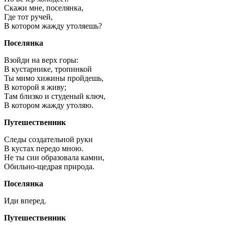
Скажи мне, поселянка,
Где тот ручей,
В котором жажду утоляешь?
Поселянка
Взойди на верх горы:
В кустарнике, тропинкой
Ты мимо хижины пройдешь,
В которой я живу;
Там близко и студеный ключ,
В котором жажду утоляю.
Путешественник
Следы создательной руки
В кустах передо мною.
Не ты сии образовала камни,
Обильно-щедрая природа.
Поселянка
Иди вперед.
Путешественник