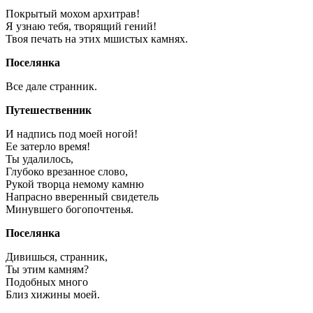
Покрытый мохом архитрав!
Я узнаю тебя, творящий гений!
Твоя печать на этих мшистых камнях.
Поселянка
Все дале странник.
Путешественник
И надпись под моей ногой!
Ее затерло время!
Ты удалилось,
Глубоко врезанное слово,
Рукой творца немому камню
Напрасно вверенный свидетель
Минувшего богопочтенья.
Поселянка
Дивишься, странник,
Ты этим камням?
Подобных много
Близ хижины моей.