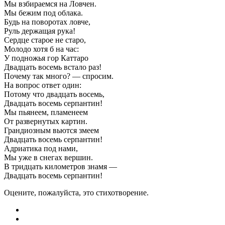
Мы взбираемся на Ловчен.
Мы бежим под облака.
Будь на поворотах ловче,
Руль держащая рука!
Сердце старое не старо,
Молодо хотя б на час:
У подножья гор Каттаро
Двадцать восемь встало раз!
Почему так много? — спросим.
На вопрос ответ один:
Потому что двадцать восемь,
Двадцать восемь серпантин!
Мы пьянеем, пламенеем
От развернутых картин.
Грандиозным вьются змеем
Двадцать восемь серпантин!
Адриатика под нами,
Мы уже в снегах вершин.
В тридцать километров знамя —
Двадцать восемь серпантин!
Оцените, пожалуйста, это стихотворение.