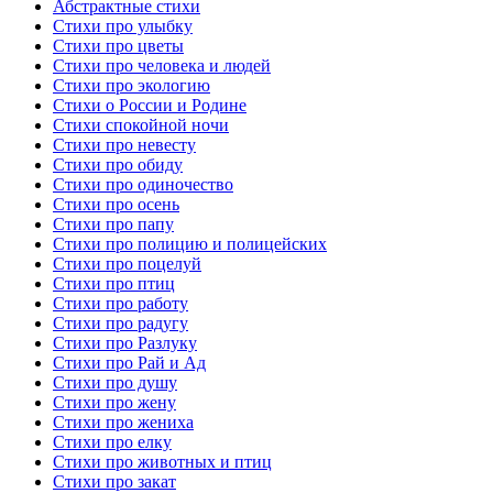
Абстрактные стихи
Стихи про улыбку
Стихи про цветы
Стихи про человека и людей
Стихи про экологию
Стихи о России и Родине
Стихи спокойной ночи
Стихи про невесту
Стихи про обиду
Стихи про одиночество
Стихи про осень
Стихи про папу
Стихи про полицию и полицейских
Стихи про поцелуй
Стихи про птиц
Стихи про работу
Стихи про радугу
Стихи про Разлуку
Стихи про Рай и Ад
Стихи про душу
Стихи про жену
Стихи про жениха
Стихи про елку
Стихи про животных и птиц
Стихи про закат