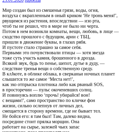
23.01.2020
rupoezia
Мир создан был из смешенья грязи, воды, огня,
воздуха с вкрапленным в оный криком ‘Не тронь меня!’,
рвущимся из растения, впоследствии — изо рта,
чтоб ты не решил, что в мире не было ни черта.
Потом в нем возникли комнаты, вещи, любовь, в лице —
сходство прошлого с будущим, арии с ТБЦ,
пришли в движение буквы, в глазах рябя.
И пустоте стало страшно за самое себя.
Первыми это почувствовали птицы — хотя звезда
тоже суть участь камня, брошенного в дрозда.
Всякий звук, будь то пенье, шепот, дутье в дуду, —
следствие тренья вещи о собственную среду.
В клЈкоте, в облике облака, в сверканьи ночных планет
слышится то же самое ‘Места нет!’,
как эхо отпрыска плотника либо как рваный SOS,
в просторечии — пульс окоченевших солнц.
И повинуясь воплю ‘прочь! убирайся! вон!
с вещами!’, само пространство по кличке фон
жизни, сильно ослепнув от личных дел,
смещается в сторону времени, где не бывает тел.
Не бойся его: я там был! Там, далеко видна,
посредине стоит прялка морщин. Она
работает на сырье, залежей чьих запас