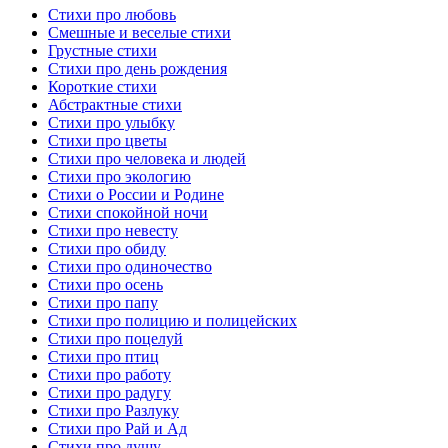
Стихи про любовь
Смешные и веселые стихи
Грустные стихи
Стихи про день рождения
Короткие стихи
Абстрактные стихи
Стихи про улыбку
Стихи про цветы
Стихи про человека и людей
Стихи про экологию
Стихи о России и Родине
Стихи спокойной ночи
Стихи про невесту
Стихи про обиду
Стихи про одиночество
Стихи про осень
Стихи про папу
Стихи про полицию и полицейских
Стихи про поцелуй
Стихи про птиц
Стихи про работу
Стихи про радугу
Стихи про Разлуку
Стихи про Рай и Ад
Стихи про душу