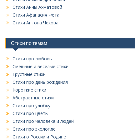
е
Стихи Анны Ахматовой
х
Стихи Афанасия Фета
р
у
Стихи Антона Чехова
б
р
и
Стихи по темам
к
Стихи про любовь
Смешные и веселые стихи
Грустные стихи
Стихи про день рождения
Короткие стихи
Абстрактные стихи
Стихи про улыбку
Стихи про цветы
Стихи про человека и людей
Стихи про экологию
Стихи о России и Родине