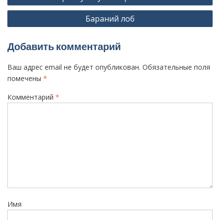
а
Бараний лоб
в
и
Добавить комментарий
г
а
Ваш адрес email не будет опубликован.
Обязательные поля
ц
помечены
*
и
Комментарий
*
я
п
о
з
а
п
и
Имя
с