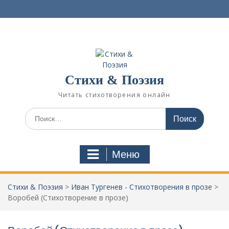
П
е
р
е
й
т
и
Стихи & Поэзия
к
с
Читать стихотворения онлайн
о
д
И
е
с
р
к
ж
а
Меню
и
т
м
ь
о
:
Стихи & Поэзия
>
Иван Тургенев - Стихотворения в прозе
>
м
Воробей (Стихотворение в прозе)
у