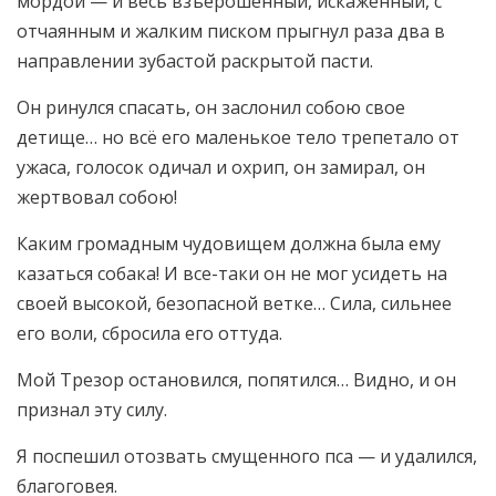
мордой — и весь взъерошенный, искаженный, с
отчаянным и жалким писком прыгнул раза два в
направлении зубастой раскрытой пасти.
Он ринулся спасать, он заслонил собою свое
детище… но всё его маленькое тело трепетало от
ужаса, голосок одичал и охрип, он замирал, он
жертвовал собою!
Каким громадным чудовищем должна была ему
казаться собака! И все-таки он не мог усидеть на
своей высокой, безопасной ветке… Сила, сильнее
его воли, сбросила его оттуда.
Мой Трезор остановился, попятился… Видно, и он
признал эту силу.
Я поспешил отозвать смущенного пса — и удалился,
благоговея.