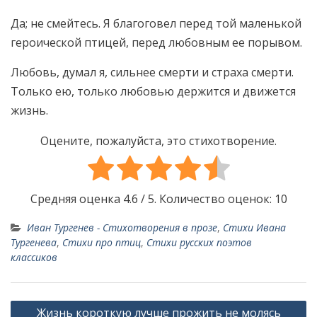
Да; не смейтесь. Я благоговел перед той маленькой
героической птицей, перед любовным ее порывом.
Любовь, думал я, сильнее смерти и страха смерти.
Только ею, только любовью держится и движется
жизнь.
Оцените, пожалуйста, это стихотворение.
Средняя оценка
4.6
/ 5. Количество оценок:
10
Иван Тургенев - Стихотворения в прозе
,
Стихи Ивана
Тургенева
,
Стихи про птиц
,
Стихи русских поэтов
классиков
Н
Жизнь короткую лучше прожить не молясь