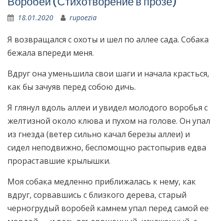
Воробей (Стихотворение в прозе)
18.01.2020
rupoezia
Я возвращался с охоты и шел по аллее сада. Собака
бежала впереди меня.
Вдруг она уменьшила свои шаги и начала красться,
как бы зачуяв перед собою дичь.
Я глянул вдоль аллеи и увидел молодого воробья с
желтизной около клюва и пухом на голове. Он упал
из гнезда (ветер сильно качал березы аллеи) и
сидел неподвижно, беспомощно растопырив едва
прораставшие крылышки.
Моя собака медленно приближалась к нему, как
вдруг, сорвавшись с близкого дерева, старый
черногрудый воробей камнем упал перед самой ее