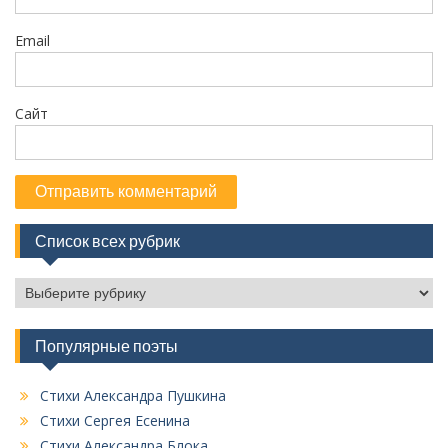
я
м
Email
Сайт
Список всех рубрик
С
п
и
Популярные поэты
с
о
к
Стихи Александра Пушкина
в
Стихи Сергея Есенина
с
Стихи Александра Блока