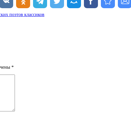
ских поэтов классиков
ечены
*