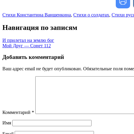
Стихи Константина Ваншенкина
,
Стихи о солдатах
,
Стихи рус
Навигация по записям
И прилетал на землю бог
Мой Друг — Сонет 112
Добавить комментарий
Ваш адрес email не будет опубликован.
Обязательные поля пом
Комментарий
*
Имя
Email