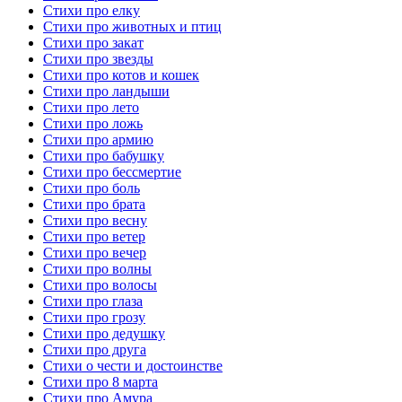
Стихи про елку
Стихи про животных и птиц
Стихи про закат
Стихи про звезды
Стихи про котов и кошек
Стихи про ландыши
Стихи про лето
Стихи про ложь
Стихи про армию
Стихи про бабушку
Стихи про бессмертие
Стихи про боль
Стихи про брата
Стихи про весну
Стихи про ветер
Стихи про вечер
Стихи про волны
Стихи про волосы
Стихи про глаза
Стихи про грозу
Стихи про дедушку
Стихи про друга
Стихи о чести и достоинстве
Стихи про 8 марта
Стихи про Амура