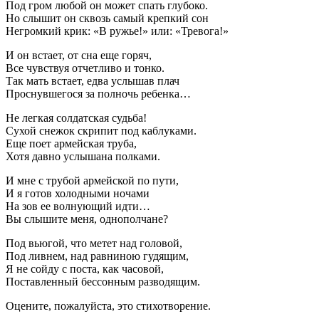
Под гром любой он может спать глубоко.
Но слышит он сквозь самый крепкий сон
Негромкий крик: «В ружье!» или: «Тревога!»
И он встает, от сна еще горяч,
Все чувствуя отчетливо и тонко.
Так мать встает, едва услышав плач
Проснувшегося за полночь ребенка…
Не легкая солдатская судьба!
Сухой снежок скрипит под каблуками.
Еще поет армейская труба,
Хотя давно услышана полками.
И мне с трубой армейской по пути,
И я готов холодными ночами
На зов ее волнующий идти…
Вы слышите меня, однополчане?
Под вьюгой, что метет над головой,
Под ливнем, над равниною гудящим,
Я не сойду с поста, как часовой,
Поставленный бессонным разводящим.
Оцените, пожалуйста, это стихотворение.