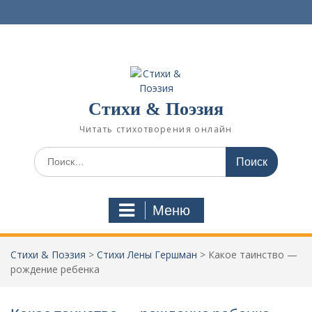
П
е
р
е
й
т
и
Стихи & Поэзия
к
с
Читать стихотворения онлайн
о
д
И
е
с
р
к
ж
а
Меню
и
т
м
ь
о
:
Стихи & Поэзия
>
Стихи Лены Гершман
>
Какое таинство —
м
рождение ребенка
у