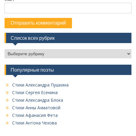
Список всех рубрик
С
п
и
Популярные поэты
с
о
к
Стихи Александра Пушкина
в
Стихи Сергея Есенина
с
Стихи Александра Блока
е
Стихи Анны Ахматовой
х
Стихи Афанасия Фета
р
у
Стихи Антона Чехова
б
р