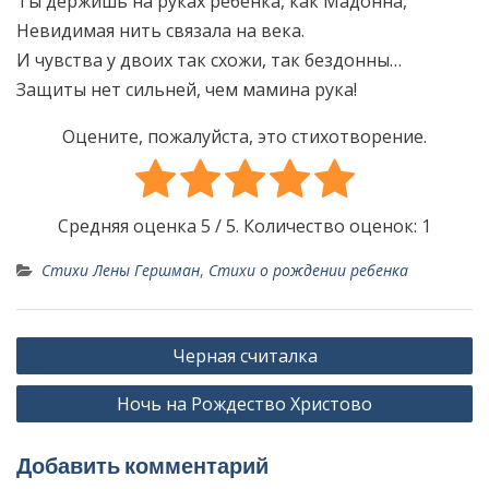
Ты держишь на руках ребёнка, как Мадонна,
Невидимая нить связала на века.
И чувства у двоих так схожи, так бездонны…
Защиты нет сильней, чем мамина рука!
Оцените, пожалуйста, это стихотворение.
Средняя оценка
5
/ 5. Количество оценок:
1
Стихи Лены Гершман
,
Стихи о рождении ребенка
Н
Черная считалка
а
Ночь на Рождество Христово
в
и
Добавить комментарий
г