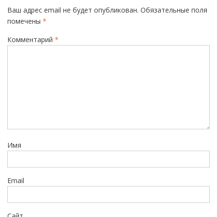
а
Ваш адрес email не будет опубликован.
Обязательные поля
ц
помечены
*
и
Комментарий
*
я
п
о
з
а
п
и
Имя
с
я
м
Email
Сайт