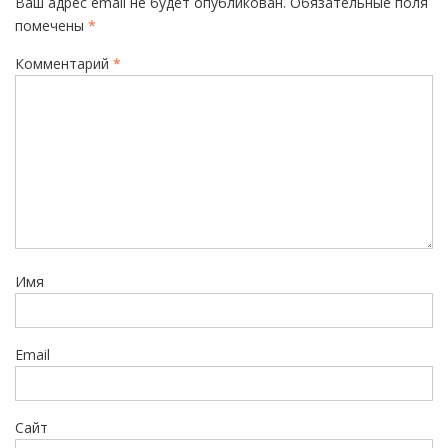
Ваш адрес email не будет опубликован.
Обязательные поля
ц
помечены
*
и
Комментарий
*
я
п
о
з
а
п
и
Имя
с
я
м
Email
Сайт