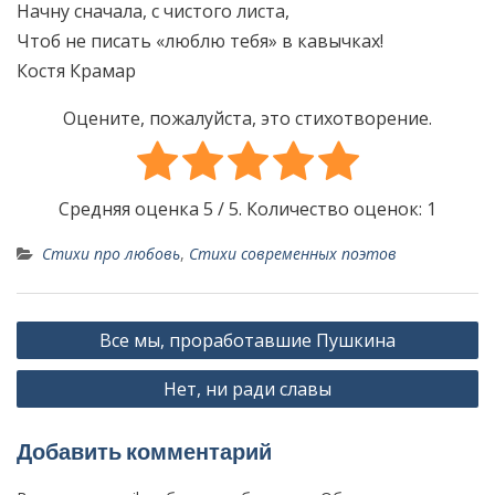
Начну сначала, с чистого листа,
Чтоб не писать «люблю тебя» в кавычках!
Костя Крамар
Оцените, пожалуйста, это стихотворение.
Средняя оценка
5
/ 5. Количество оценок:
1
Стихи про любовь
,
Стихи современных поэтов
Н
Все мы, проработавшие Пушкина
а
Нет, ни ради славы
в
и
Добавить комментарий
г
а