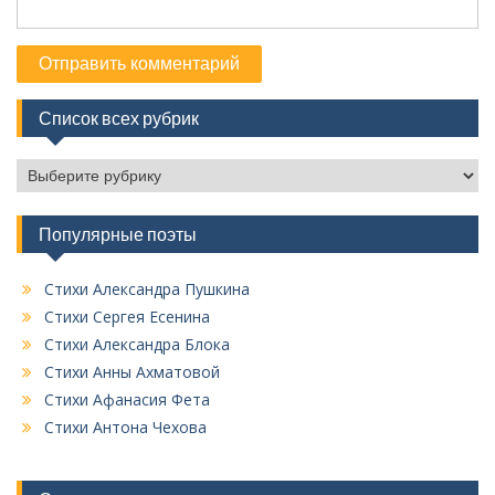
Список всех рубрик
С
п
и
Популярные поэты
с
о
к
Стихи Александра Пушкина
в
Стихи Сергея Есенина
с
Стихи Александра Блока
е
Стихи Анны Ахматовой
х
Стихи Афанасия Фета
р
у
Стихи Антона Чехова
б
р