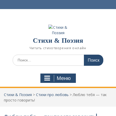
П
е
р
е
й
т
и
Стихи & Поэзия
к
с
Читать стихотворения онлайн
о
д
И
е
с
р
к
ж
а
Меню
и
т
м
ь
о
:
Стихи & Поэзия
>
Стихи про любовь
>
Люблю тебя — так
м
просто говорить!
у