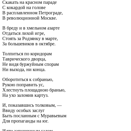
Скакать на красном параде
С кокардой на голове
В расплавленном Петрограде,
В революционной Москве.
В бреду и в хмельном азарте
Отдаться лихой игре,
Стоять за Родзянку в марте,
За большевиков в октябре.
Толпиться по коридорам
Таврического дворца,
Не видя буржуйным спорам
Ни выхода, ни конца.
Оборотиться к собранью,
Рукою поправить ус,
Хлестнуть площадною бранью,
На ухо заломив картуз.
И, показавшись толковым, —
Ввиду особых заслуг
Быть посланным с Муравьевым
Для пропаганды на юг.
Идти запущенным садом.