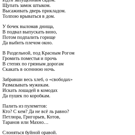
Щупать замок штыком.
Высаживать дверь прикладом.
Толпою врываться в дом.
У бочек выломав днища,
В подвал выпускать вино,
Потом подпалить горище
Да выбить плечом окно.
В Раздельной, под Красным Рогом
Громить поместья и прочь
В степях по грязным дорогам
Скакать в осеннюю ночь.
Забравши весь хлеб, о «свободах»
Размазывать мужикам.
Искать лошадей в комодах
Да пушек по коробкам.
Палить из пулеметов:
Кто? С кем? Да не всё ль равно?
Петлюра, Григорьев, Котов,
Таранов или Махно…
Слоняться буйной оравой.