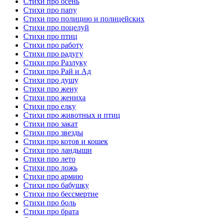
Стихи про осень
Стихи про папу
Стихи про полицию и полицейских
Стихи про поцелуй
Стихи про птиц
Стихи про работу
Стихи про радугу
Стихи про Разлуку
Стихи про Рай и Ад
Стихи про душу
Стихи про жену
Стихи про жениха
Стихи про елку
Стихи про животных и птиц
Стихи про закат
Стихи про звезды
Стихи про котов и кошек
Стихи про ландыши
Стихи про лето
Стихи про ложь
Стихи про армию
Стихи про бабушку
Стихи про бессмертие
Стихи про боль
Стихи про брата