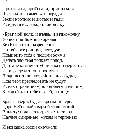
Приходили, прибегали, приползали
Чрез кусты, каменья и ограды
Звери кроткие и лютые и гады.
И, крестя их, говорил он волку:
«Брат мой волк, и въявь, и втихомолку
Убивал ты Божия творенья
Без Его на это разрешенья.
На тебя все ропщут, негодуя:
Помирить тебя с людьми хочу я.
Делать зло тебя толкает голод.
Дай мне клятву от убийства воздержаться,
И тогда дела твои простятся.
Люди все твои злодейства позабудут,
Псы тебя преследовать не будут,
И, как странникам, юродивым и нищим,
Каждый даст тебе и хлеб, и пищу.
Братья-звери, будьте крепки в вере:
Царь Небесный твари бессловесной
В пастухи дал голод, страх и холод,
Научил смиренью, мукам и терпенью».
И монашка звери окружали,