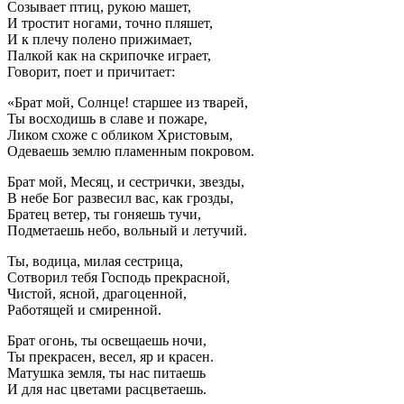
Созывает птиц, рукою машет,
И тростит ногами, точно пляшет,
И к плечу полено прижимает,
Палкой как на скрипочке играет,
Говорит, поет и причитает:
«Брат мой, Солнце! старшее из тварей,
Ты восходишь в славе и пожаре,
Ликом схоже с обликом Христовым,
Одеваешь землю пламенным покровом.
Брат мой, Месяц, и сестрички, звезды,
В небе Бог развесил вас, как грозды,
Братец ветер, ты гоняешь тучи,
Подметаешь небо, вольный и летучий.
Ты, водица, милая сестрица,
Сотворил тебя Господь прекрасной,
Чистой, ясной, драгоценной,
Работящей и смиренной.
Брат огонь, ты освещаешь ночи,
Ты прекрасен, весел, яр и красен.
Матушка земля, ты нас питаешь
И для нас цветами расцветаешь.