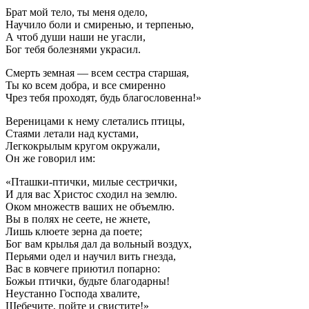
Брат мой тело, ты меня одело,
Научило боли и смиренью, и терпенью,
А чтоб души наши не угасли,
Бог тебя болезнями украсил.
Смерть земная — всем сестра старшая,
Ты ко всем добра, и все смиренно
Чрез тебя проходят, будь благословенна!»
Вереницами к нему слетались птицы,
Стаями летали над кустами,
Легкокрылым кругом окружали,
Он же говорил им:
«Пташки-птички, милые сестрички,
И для вас Христос сходил на землю.
Оком множеств ваших не объемлю.
Вы в полях не сеете, не жнете,
Лишь клюете зерна да поете;
Бог вам крылья дал да вольный воздух,
Перьями одел и научил вить гнезда,
Вас в ковчеге приютил попарно:
Божьи птички, будьте благодарны!
Неустанно Господа хвалите,
Щебечите, пойте и свистите!»