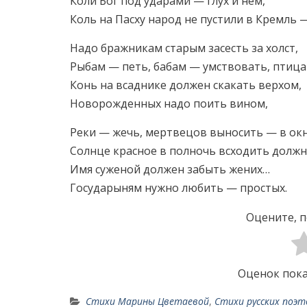
Коли Бог под ударами — глух и нем,
Коль на Пасху народ не пустили в Кремль 
Надо бражникам старым засесть за холст,
Рыбам — петь, бабам — умствовать, птица
Конь на всаднике должен скакать верхом,
Новорожденных надо поить вином,
Реки — жечь, мертвецов выносить — в окн
Солнце красное в полночь всходить должн
Имя суженой должен забыть жених…
Государыням нужно любить — простых.
Оцените, п
Оценок пока
Стихи Марины Цветаевой
,
Стихи русских поэт