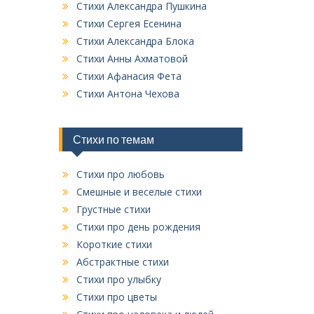
к
Стихи Александра Пушкина
в
Стихи Сергея Есенина
с
Стихи Александра Блока
е
Стихи Анны Ахматовой
х
Стихи Афанасия Фета
р
у
Стихи Антона Чехова
б
р
и
Стихи по темам
к
Стихи про любовь
Смешные и веселые стихи
Грустные стихи
Стихи про день рождения
Короткие стихи
Абстрактные стихи
Стихи про улыбку
Стихи про цветы