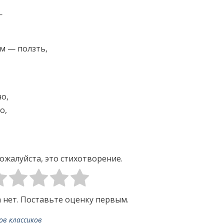
—
м — ползть,
о,
о,
ожалуйста, это стихотворение.
 нет. Поставьте оценку первым.
ов классиков