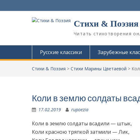
П
е
р
Стихи & Поэзия
е
й
Читать стихотворения он
т
и
к
Русские классики
Зарубежные клас
с
о
Стихи & Поэзия
>
Стихи Марины Цветаевой
>
Кол
д
е
р
ж
и
Коли в землю солдаты вса
м
о
17.02.2019
rupoezia
м
у
Коли в землю солдаты всадили — штык,
Коли красною тряпкой затмили — Лик,