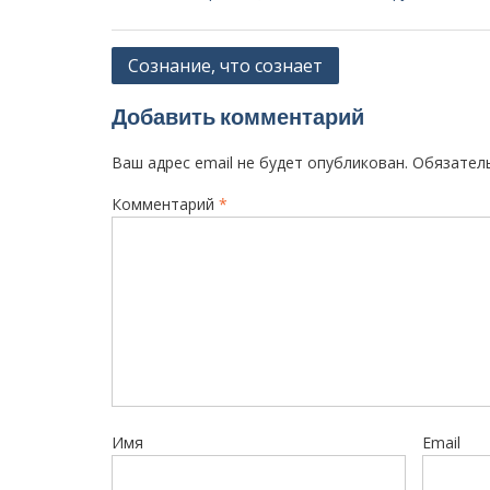
Н
Сознание, что сознает
а
Добавить комментарий
в
и
Ваш адрес email не будет опубликован.
Обязател
г
Комментарий
*
а
ц
и
я
п
о
з
Имя
Email
а
п