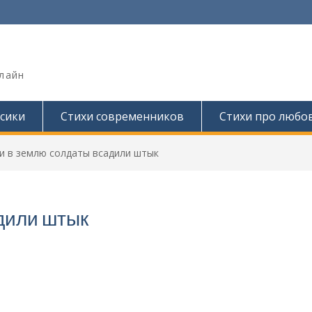
лайн
сики
Стихи современников
Стихи про любо
и в землю солдаты всадили штык
дили штык