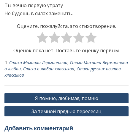
Ты вечно первую утрату
Не будешь в силах заменить.
Оцените, пожалуйста, это стихотворение.
Оценок пока нет. Поставьте оценку первым.
Стихи Михаила Лермонтова
,
Стихи Михаила Лермонтова
о любви
,
Стихи о любви классиков
,
Стихи русских поэтов
классиков
Н
Я помню, любимая, помню
а
За темной прядью перелесиц
в
и
Добавить комментарий
г