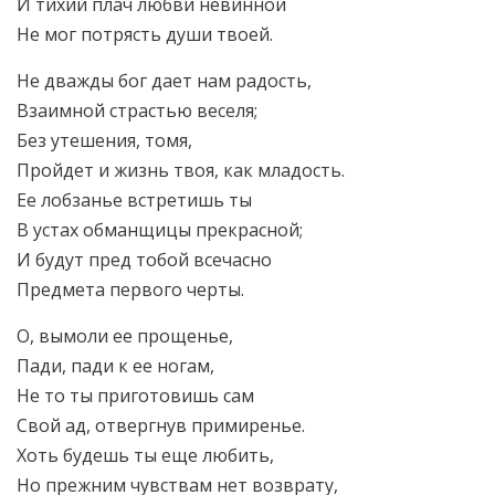
И тихий плач любви невинной
Не мог потрясть души твоей.
Не дважды бог дает нам радость,
Взаимной страстью веселя;
Без утешения, томя,
Пройдет и жизнь твоя, как младость.
Ее лобзанье встретишь ты
В устах обманщицы прекрасной;
И будут пред тобой всечасно
Предмета первого черты.
О, вымоли ее прощенье,
Пади, пади к ее ногам,
Не то ты приготовишь сам
Свой ад, отвергнув примиренье.
Хоть будешь ты еще любить,
Но прежним чувствам нет возврату,