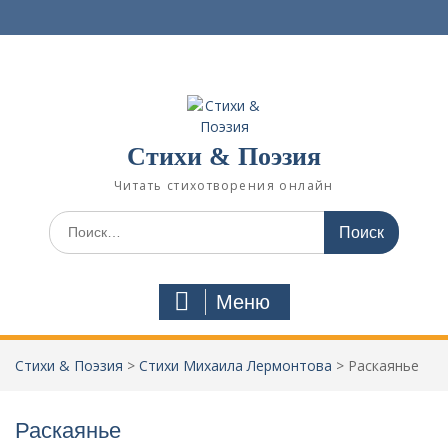
П
е
р
е
й
т
и
Стихи & Поэзия
к
с
Читать стихотворения онлайн
о
д
И
е
с
р
к
ж
а
Меню
и
т
м
ь
о
:
Стихи & Поэзия
>
Стихи Михаила Лермонтова
>
Раскаянье
м
у
Раскаянье