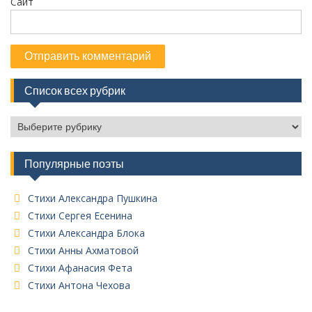
Сайт
Список всех рубрик
С
п
и
Популярные поэты
с
о
к
Стихи Александра Пушкина
в
Стихи Сергея Есенина
с
Стихи Александра Блока
е
Стихи Анны Ахматовой
х
Стихи Афанасия Фета
р
у
Стихи Антона Чехова
б