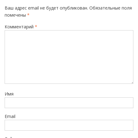
а
Ваш адрес email не будет опубликован.
Обязательные поля
ц
помечены
*
и
Комментарий
*
я
п
о
з
а
п
и
Имя
с
я
м
Email