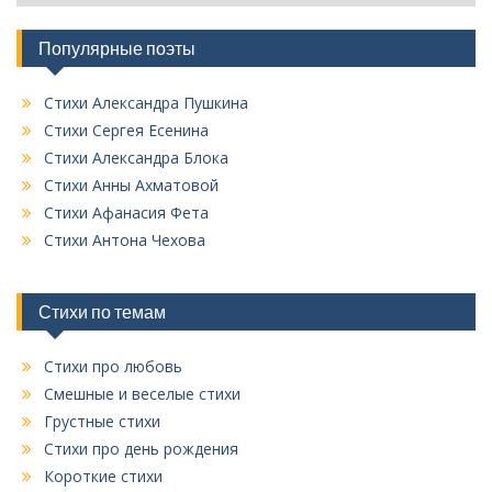
п
и
Популярные поэты
с
о
к
Стихи Александра Пушкина
в
Стихи Сергея Есенина
с
Стихи Александра Блока
е
Стихи Анны Ахматовой
х
Стихи Афанасия Фета
р
у
Стихи Антона Чехова
б
р
и
Стихи по темам
к
Стихи про любовь
Смешные и веселые стихи
Грустные стихи
Стихи про день рождения
Короткие стихи