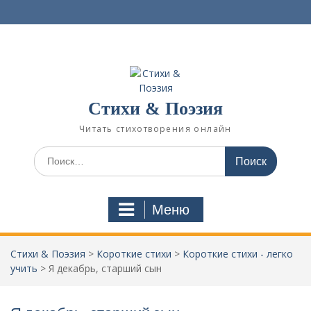
П
е
р
е
й
т
и
Стихи & Поэзия
к
с
Читать стихотворения онлайн
о
д
И
е
с
р
к
ж
а
Меню
и
т
м
ь
о
:
Стихи & Поэзия
>
Короткие стихи
>
Короткие стихи - легко
м
учить
>
Я декабрь, старший сын
у