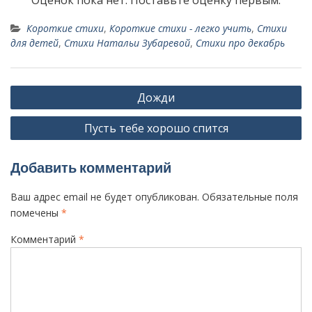
Короткие стихи
,
Короткие стихи - легко учить
,
Стихи
для детей
,
Стихи Натальи Зубаревой
,
Стихи про декабрь
Н
Дожди
а
Пусть тебе хорошо спится
в
и
Добавить комментарий
г
а
Ваш адрес email не будет опубликован.
Обязательные поля
ц
помечены
*
и
Комментарий
*
я
п
о