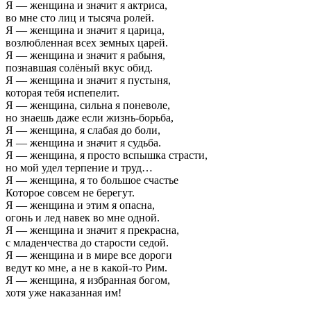
Я — женщина и значит я актриса,
во мне сто лиц и тысяча ролей.
Я — женщина и значит я царица,
возлюбленная всех земных царей.
Я — женщина и значит я рабыня,
познавшая солёный вкус обид.
Я — женщина и значит я пустыня,
которая тебя испепелит.
Я — женщина, сильна я поневоле,
но знаешь даже если жизнь-борьба,
Я — женщина, я слабая до боли,
Я — женщина и значит я судьба.
Я — женщина, я просто вспышка страсти,
но мой удел терпение и труд…
Я — женщина, я то большое счастье
Которое совсем не берегут.
Я — женщина и этим я опасна,
огонь и лед навек во мне одной.
Я — женщина и значит я прекрасна,
с младенчества до старости седой.
Я — женщина и в мире все дороги
ведут ко мне, а не в какой-то Рим.
Я — женщина, я избранная богом,
хотя уже наказанная им!