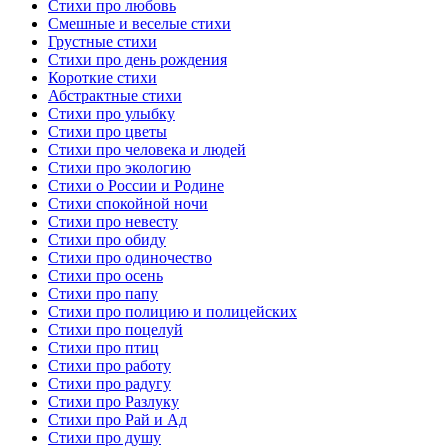
Стихи про любовь
Смешные и веселые стихи
Грустные стихи
Стихи про день рождения
Короткие стихи
Абстрактные стихи
Стихи про улыбку
Стихи про цветы
Стихи про человека и людей
Стихи про экологию
Стихи о России и Родине
Стихи спокойной ночи
Стихи про невесту
Стихи про обиду
Стихи про одиночество
Стихи про осень
Стихи про папу
Стихи про полицию и полицейских
Стихи про поцелуй
Стихи про птиц
Стихи про работу
Стихи про радугу
Стихи про Разлуку
Стихи про Рай и Ад
Стихи про душу