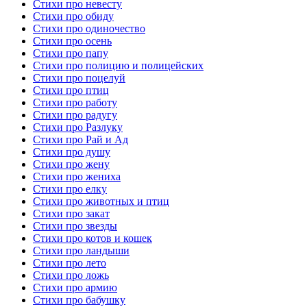
Стихи про невесту
Стихи про обиду
Стихи про одиночество
Стихи про осень
Стихи про папу
Стихи про полицию и полицейских
Стихи про поцелуй
Стихи про птиц
Стихи про работу
Стихи про радугу
Стихи про Разлуку
Стихи про Рай и Ад
Стихи про душу
Стихи про жену
Стихи про жениха
Стихи про елку
Стихи про животных и птиц
Стихи про закат
Стихи про звезды
Стихи про котов и кошек
Стихи про ландыши
Стихи про лето
Стихи про ложь
Стихи про армию
Стихи про бабушку