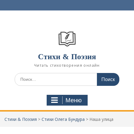
П
е
р
е
й
т
и
к
с
Стихи & Поэзия
о
Читать стихотворения онлайн
д
е
И
р
с
ж
к
и
а
м
Меню
т
о
ь
м
:
у
Стихи & Поэзия
>
Стихи Олега Бундура
>
Наша улица