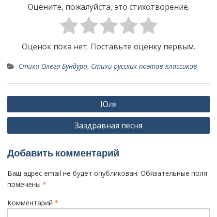
Оцените, пожалуйста, это стихотворение.
Оценок пока нет. Поставьте оценку первым.
Стихи Олега Бундура
,
Стихи русских поэтов классиков
Н
Юля
а
Заздравная песня
в
и
Добавить комментарий
г
а
Ваш адрес email не будет опубликован.
Обязательные поля
ц
помечены
*
и
Комментарий
*
я