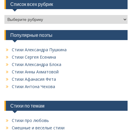
Список всех рубрик
С
п
и
Популярные поэты
с
о
к
Стихи Александра Пушкина
в
Стихи Сергея Есенина
с
Стихи Александра Блока
е
Стихи Анны Ахматовой
х
Стихи Афанасия Фета
р
у
Стихи Антона Чехова
б
р
и
Стихи по темам
к
Стихи про любовь
Смешные и веселые стихи