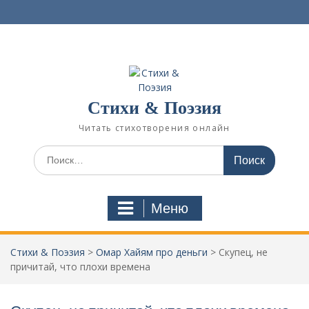
П
е
р
е
й
т
и
Стихи & Поэзия
к
с
Читать стихотворения онлайн
о
д
И
е
с
р
к
ж
а
Меню
и
т
м
ь
о
:
Стихи & Поэзия
>
Омар Хайям про деньги
>
Скупец, не
м
причитай, что плохи времена
у