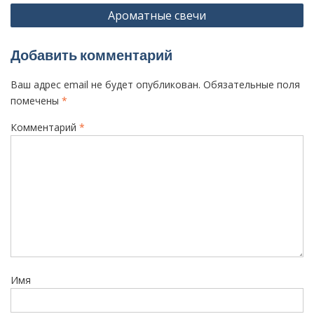
Ароматные свечи
в
и
Добавить комментарий
г
а
Ваш адрес email не будет опубликован.
Обязательные поля
ц
помечены
*
и
Комментарий
*
я
п
о
з
а
п
и
Имя
с
я