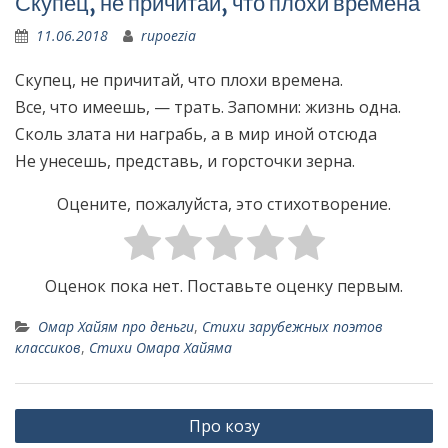
Скупец, не причитай, что плохи времена
11.06.2018
rupoezia
Скупец, не причитай, что плохи времена.
Все, что имеешь, — трать. Запомни: жизнь одна.
Сколь злата ни награбь, а в мир иной отсюда
Не унесешь, представь, и горсточки зерна.
Оцените, пожалуйста, это стихотворение.
Оценок пока нет. Поставьте оценку первым.
Омар Хайям про деньги
,
Стихи зарубежных поэтов
классиков
,
Стихи Омара Хайяма
Н
Про козу
а