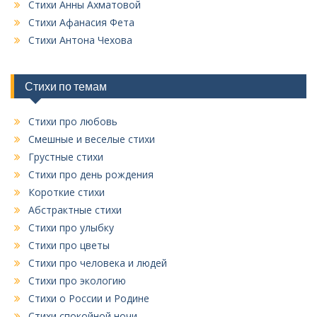
Стихи Анны Ахматовой
х
Стихи Афанасия Фета
р
у
Стихи Антона Чехова
б
р
и
Стихи по темам
к
Стихи про любовь
Смешные и веселые стихи
Грустные стихи
Стихи про день рождения
Короткие стихи
Абстрактные стихи
Стихи про улыбку
Стихи про цветы
Стихи про человека и людей
Стихи про экологию
Стихи о России и Родине
Стихи спокойной ночи