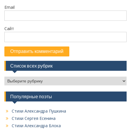
м
Email
Сайт
Список всех рубрик
С
п
и
Популярные поэты
с
о
к
Стихи Александра Пушкина
в
Стихи Сергея Есенина
с
Стихи Александра Блока
е