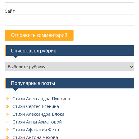
Сайт
Список всех рубрик
С
п
и
Популярные поэты
с
о
к
Стихи Александра Пушкина
в
Стихи Сергея Есенина
с
Стихи Александра Блока
е
Стихи Анны Ахматовой
х
Стихи Афанасия Фета
р
у
Стихи Антона Чехова