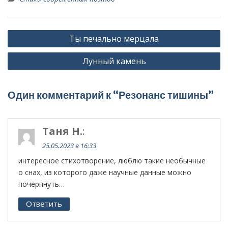
Н
Ты печально мерцала
а
Лунный камень
в
и
г
Один комментарий к “Резонанс тишины”
а
ц
Таня Н.
:
и
25.05.2023 в 16:33
я
интересное стихотворение, люблю такие необычные
п
о снах, из которого даже научные данные можно
о
почерпнуть…
з
Ответить
а