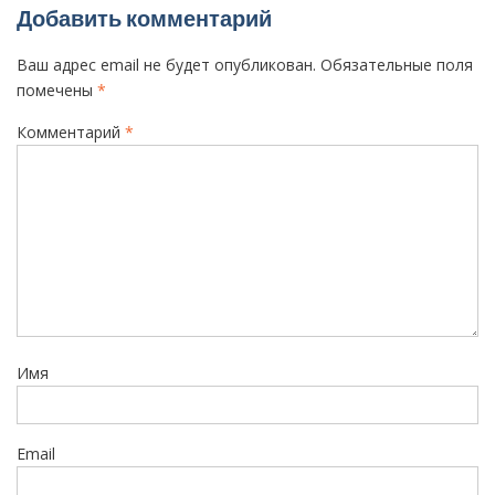
п
Добавить комментарий
и
Ваш адрес email не будет опубликован.
Обязательные поля
с
помечены
*
я
Комментарий
*
м
Имя
Email