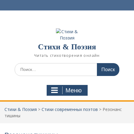
П
е
р
е
й
т
и
Стихи & Поэзия
к
с
Читать стихотворения онлайн
о
д
И
е
с
р
к
ж
а
Меню
и
т
м
ь
о
:
Стихи & Поэзия
>
Стихи современных поэтов
>
Резонанс
м
тишины
у