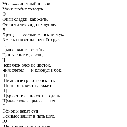
Утка — опытный нырок.
Ужик любит холодок.
Ф
Фиги сладки, как желе.
Филин днем сидит в дупле.
Х
Хрущ — веселый майский жук.
Хмель ползет на шест без рук.
Ц
Цыпка вышла из яйца.
Цапля спит у деревца.
Ч
Червячок влез на цветок,
Чиж слетел — и клюнул в бок!
Ш
Шимпанзе грызет бисквит.
Шпиц от зависти дрожит.
Щ
Щур ест пчел по сотне в день.
Щука-злюка скрылась в тень.
Э
Эфиопы варят суп.
Эскимос зашит в пять шуб.
Ю
Юнга моет свой корабль.