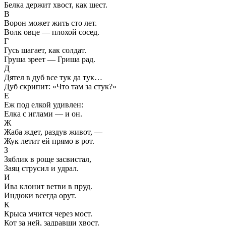
Белка держит хвост, как шест.
В
Ворон может жить сто лет.
Волк овце — плохой сосед.
Г
Гусь шагает, как солдат.
Груша зреет — Гриша рад.
Д
Дятел в дуб все тук да тук…
Дуб скрипит: «Что там за стук?»
Е
Еж под елкой удивлен:
Елка с иглами — и он.
Ж
Жаба ждет, раздув живот, —
Жук летит ей прямо в рот.
З
Зяблик в роще засвистал,
Заяц струсил и удрал.
И
Ива клонит ветви в пруд.
Индюки всегда орут.
К
Крыса мчится через мост.
Кот за ней, задравши хвост.