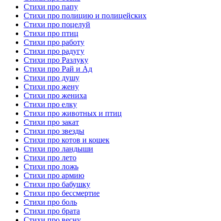
Стихи про папу
Стихи про полицию и полицейских
Стихи про поцелуй
Стихи про птиц
Стихи про работу
Стихи про радугу
Стихи про Разлуку
Стихи про Рай и Ад
Стихи про душу
Стихи про жену
Стихи про жениха
Стихи про елку
Стихи про животных и птиц
Стихи про закат
Стихи про звезды
Стихи про котов и кошек
Стихи про ландыши
Стихи про лето
Стихи про ложь
Стихи про армию
Стихи про бабушку
Стихи про бессмертие
Стихи про боль
Стихи про брата
Стихи про весну