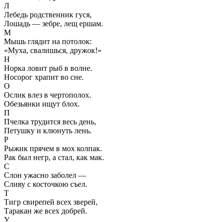
Л
Лебедь родственник гуся,
Лошадь — зебре, лещ ершам.
М
Мышь глядит на потолок:
«Муха, свалишься, дружок!»
Н
Норка ловит рыб в волне.
Носорог храпит во сне.
О
Ослик влез в чертополох.
Обезьянки ищут блох.
П
Пчелка трудится весь день,
Петушку и клюнуть лень.
Р
Рыжик прячем в мох колпак.
Рак был негр, а стал, как мак.
С
Слон ужасно заболел —
Сливу с косточкою съел.
Т
Тигр свирепей всех зверей,
Таракан же всех добрей.
У