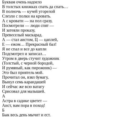
Буквам очень надоело
В толстых книжках спать да спать…
В полночь — кучей угорелой
Слезли с полки на кровать.
А с кровати — на пол сразу,
Посмотрели — люди спят —
И затеяли проказу,
Превеселый маскарад.
А — стал аистом, Ц — цаплей,
Е — ежом… Прекрасный бал!
Я не спал и все до капли
Подсмотрел и записал…
Утром в дверь стучит художник
(Толстый, с черной бородой,
И румяный, как пирожник) —
Это был приятель мой.
Прочитал он, взял бумагу,
Вынул семь карандашей
И сейчас же всю ватагу
Срисовал для малышей.
А
Астра в садике цветет —
Аист, вам пора в поход!
Б
Бык весь день мычит и ест.