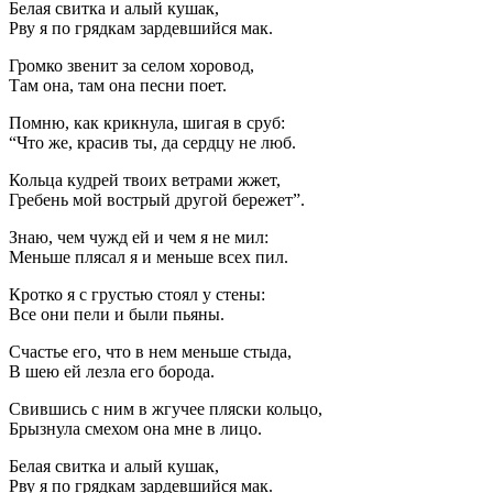
Белая свитка и алый кушак,
Рву я по грядкам зардевшийся мак.
Громко звенит за селом хоровод,
Там она, там она песни поет.
Помню, как крикнула, шигая в сруб:
“Что же, красив ты, да сердцу не люб.
Кольца кудрей твоих ветрами жжет,
Гребень мой вострый другой бережет”.
Знаю, чем чужд ей и чем я не мил:
Меньше плясал я и меньше всех пил.
Кротко я с грустью стоял у стены:
Все они пели и были пьяны.
Счастье его, что в нем меньше стыда,
В шею ей лезла его борода.
Свившись с ним в жгучее пляски кольцо,
Брызнула смехом она мне в лицо.
Белая свитка и алый кушак,
Рву я по грядкам зардевшийся мак.