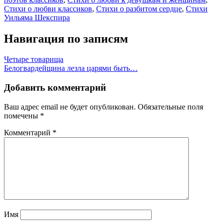
Стихи о любви классиков
,
Стихи о разбитом сердце
,
Стихи
Уильяма Шекспира
Навигация по записям
Четыре товарища
Белогвардейщина лезла царями быть…
Добавить комментарий
Ваш адрес email не будет опубликован.
Обязательные поля
помечены
*
Комментарий
*
Имя