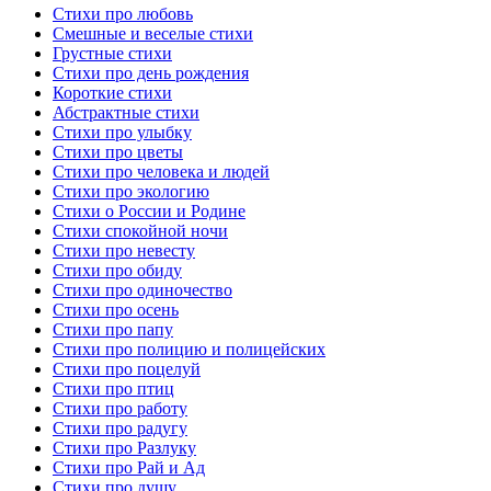
Стихи про любовь
Смешные и веселые стихи
Грустные стихи
Стихи про день рождения
Короткие стихи
Абстрактные стихи
Стихи про улыбку
Стихи про цветы
Стихи про человека и людей
Стихи про экологию
Стихи о России и Родине
Стихи спокойной ночи
Стихи про невесту
Стихи про обиду
Стихи про одиночество
Стихи про осень
Стихи про папу
Стихи про полицию и полицейских
Стихи про поцелуй
Стихи про птиц
Стихи про работу
Стихи про радугу
Стихи про Разлуку
Стихи про Рай и Ад
Стихи про душу