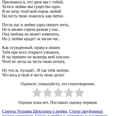
Признаюсь я, что двое мы с тобой,
Хотя в любви мы существо одно.
Я не хочу, чтоб мой порок любой
На честь твою ложился, как пятно.
Пусть нас в любви одна связует нить,
Но в жизни горечь разная у нас.
Она любовь не может изменить,
Но у любви крадет за часом час.
Как осужденный, права я лишен
Тебя при всех открыто узнавать,
И ты принять не можешь мой поклон,
Чтоб не легла на честь твою печать.
Ну что ж, пускай!.. Я так тебя люблю.
Что весь я твой и честь твою делю!
Оцените, пожалуйста, это стихотворение.
Оценок пока нет. Поставьте оценку первым.
Сонеты Уильяма Шекспира о любви
,
Стихи зарубежных
поэтов классиков
,
Стихи о любви к девушкам и женщинам
,