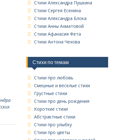
к
Стихи Александра Пушкина
в
Стихи Сергея Есенина
с
Стихи Александра Блока
е
Стихи Анны Ахматовой
х
Стихи Афанасия Фета
р
у
Стихи Антона Чехова
б
р
и
Стихи по темам
к
Стихи про любовь
Смешные и веселые стихи
Грустные стихи
андра
Стихи про день рождения
сских
Короткие стихи
Абстрактные стихи
Стихи про улыбку
Стихи про цветы