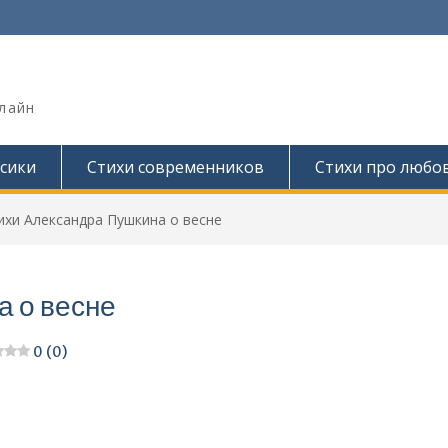
лайн
сики
Стихи современников
Стихи про любо
ихи Александра Пушкина о весне
а о весне
0 (0)