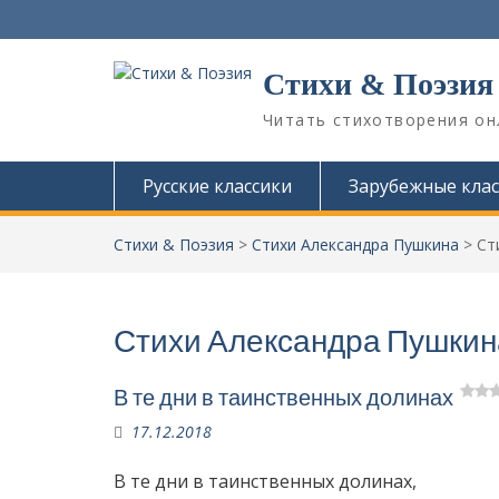
П
е
р
Стихи & Поэзия
е
й
Читать стихотворения он
т
и
к
Русские классики
Зарубежные клас
с
о
Стихи & Поэзия
>
Стихи Александра Пушкина
>
Ст
д
е
р
ж
Стихи Александра Пушкин
и
м
о
В те дни в таинственных долинах
м
17.12.2018
у
В те дни в таинственных долинах,