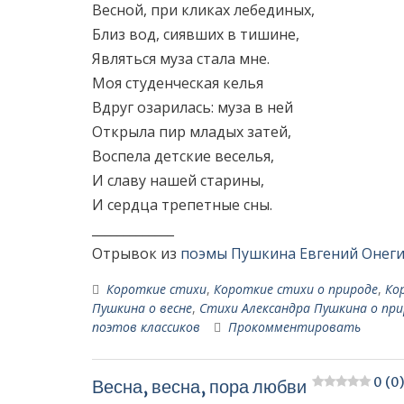
Весной, при кликах лебединых,
Близ вод, сиявших в тишине,
Являться муза стала мне.
Моя студенческая келья
Вдруг озарилась: муза в ней
Открыла пир младых затей,
Воспела детские веселья,
И славу нашей старины,
И сердца трепетные сны.
_____________
Отрывок из
поэмы Пушкина Евгений Онег
Короткие стихи
,
Короткие стихи о природе
,
Ко
Пушкина о весне
,
Стихи Александра Пушкина о при
поэтов классиков
Прокомментировать
0 (0
Весна, весна, пора любви