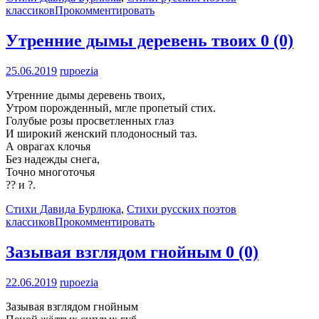
классиков
Прокомментировать
Утренние дымы деревень твоих
0 (0)
25.06.2019
rupoezia
Утренние дымы деревень твоих,
Утром порожденный, мгле пропетый стих.
Голубые розы просветленных глаз
И широкий женский плодоносный таз.
А оврагах клочья
Без надежды снега,
Точно многоточья
?? и ?.
Стихи Давида Бурлюка
,
Стихи русских поэтов
классиков
Прокомментировать
Зазывая взглядом гнойным
0 (0)
22.06.2019
rupoezia
Зазывая взглядом гнойным