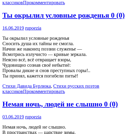
классиков
Прокомментировать
Ты окрылил условные рожденья
0 (0)
16.06.2019
rupoezia
Ты окрылил условные рожденья
Сносить душа их тайны не смогла.
Начни же наконец поэзии служенье —
Всмотрись излучисто — кривые зеркала.
Неясно всё, всё отвращает взоры,
Чудовищно сознав своё небытиё:
Провалы дикие и снов преступных горы!..
Ты принял, кажется погибели питьё!
Стихи Давида Бурлюка
,
Стихи русских поэтов
классиков
Прокомментировать
Немая ночь, людей не слышно
0 (0)
03.06.2019
rupoezia
Немая ночь, людей не слышно.
В пространствах — царствие зимы.