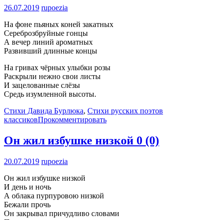
26.07.2019
rupoezia
На фоне пьяных коней закатных
Сереброзбруйные гонцы
А вечер линий ароматных
Развивший длинные концы
На гривах чёрных улыбки розы
Раскрыли нежно свои листы
И зацелованные слёзы
Средь изумленной высоты.
Стихи Давида Бурлюка
,
Стихи русских поэтов
классиков
Прокомментировать
Он жил избушке низкой
0 (0)
20.07.2019
rupoezia
Он жил избушке низкой
И день и ночь
А облака пурпуровою низкой
Бежали прочь
Он закрывал причудливо словами