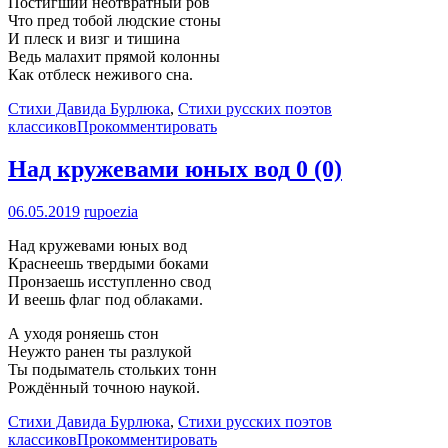
Постигший неотвратный ров
Что пред тобой людские стоны
И плеск и визг и тишина
Ведь малахит прямой колонны
Как отблеск неживого сна.
Стихи Давида Бурлюка
,
Стихи русских поэтов
классиков
Прокомментировать
Над кружевами юных вод
0 (0)
06.05.2019
rupoezia
Над кружевами юных вод
Краснеешь твердыми боками
Пронзаешь исступленно свод
И веешь флаг под облаками.
А уходя роняешь стон
Неужто ранен ты разлукой
Ты подыматель стольких тонн
Рождённый точною наукой.
Стихи Давида Бурлюка
,
Стихи русских поэтов
классиков
Прокомментировать