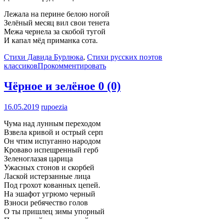
Лежала на перине белою ногой
Зелёный месяц вил свои тенета
Межа чернела за скобой тугой
И капал мёд приманка сота.
Стихи Давида Бурлюка
,
Стихи русских поэтов
классиков
Прокомментировать
Чёрное и зелёное
0 (0)
16.05.2019
rupoezia
Чума над лунным переходом
Взвела кривой и острый серп
Он чтим испуганно народом
Кроваво испещренный герб
Зеленоглазая царица
Ужасных стонов и скорбей
Лаской истерзанные лица
Под грохот кованных цепей.
На эшафот угрюмо черный
Взноси ребячество голов
О ты пришлец зимы упорный