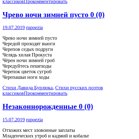
классиков
Прокомментировать
Чрево ночи зимней пусто
0 (0)
19.07.2019
rupoezia
Чрево ночи зимней пусто
Чередой проходят вьюги
Черепов седых подруги
Челядь хилая Прокуста
Чёрен ночи зимней гроб
Чередуйтесь пешеходы
Черепок цветок сугроб
Черепашьи ноги ходы
Стихи Давида Бурлюка
,
Стихи русских поэтов
классиков
Прокомментировать
Незаконнорожденные
0 (0)
15.07.2019
rupoezia
Отхожих мест зловонные заплаты
Младенческих утроб и кадмий и кобальт