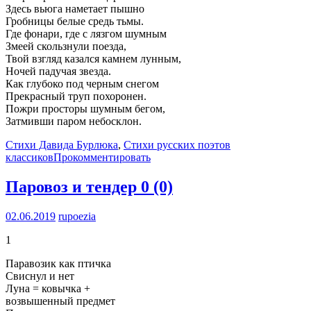
Здесь вьюга наметает пышно
Гробницы белые средь тьмы.
Где фонари, где с лязгом шумным
Змеей скользнули поезда,
Твой взгляд казался камнем лунным,
Ночей падучая звезда.
Как глубоко под черным снегом
Прекрасный труп похоронен.
Пожри просторы шумным бегом,
Затмивши паром небосклон.
Стихи Давида Бурлюка
,
Стихи русских поэтов
классиков
Прокомментировать
Паровоз и тендер
0 (0)
02.06.2019
rupoezia
1
Паравозик как птичка
Свиснул и нет
Луна = ковычка +
возвышенный предмет