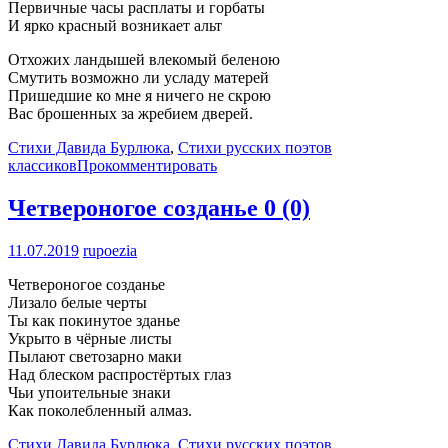
Первичные часы расплаты и горбаты
И ярко красный возникает альт
Отхожих ландышей влекомый беленою
Смутить возможно ли усладу матерей
Пришедшие ко мне я ничего не скрою
Вас брошенных за жребием дверей.
Стихи Давида Бурлюка
,
Стихи русских поэтов
классиков
Прокомментировать
Четвероногое созданье
0 (0)
11.07.2019
rupoezia
Четвероногое созданье
Лизало белые черты
Ты как покинутое зданье
Укрыто в чёрные листы
Пылают светозарно маки
Над блеском распростёртых глаз
Чьи упоительные знаки
Как поколебленный алмаз.
Стихи Давида Бурлюка
,
Стихи русских поэтов