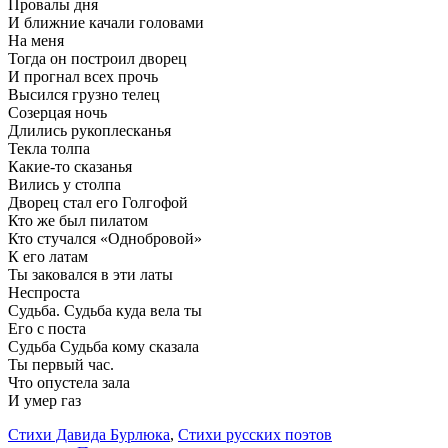
Провалы дня
И ближние качали головами
На меня
Тогда он построил дворец
И прогнал всех прочь
Высился грузно телец
Созерцая ночь
Длились рукоплесканья
Текла толпа
Какие-то сказанья
Вились у столпа
Дворец стал его Голгофой
Кто же был пилатом
Кто стучался «Однобровой»
К его латам
Ты заковался в эти латы
Неспроста
Судьба. Судьба куда вела ты
Его с поста
Судьба Судьба кому сказала
Ты первый час.
Что опустела зала
И умер газ
Стихи Давида Бурлюка
,
Стихи русских поэтов