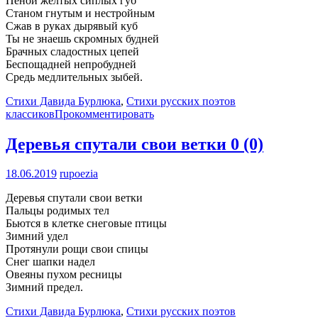
Пеной жёлтых сиплых губ
Станом гнутым и нестройным
Сжав в руках дырявый куб
Ты не знаешь скромных будней
Брачных сладостных цепей
Беспощадней непробудней
Средь медлительных зыбей.
Стихи Давида Бурлюка
,
Стихи русских поэтов
классиков
Прокомментировать
Деревья спутали свои ветки
0 (0)
18.06.2019
rupoezia
Деревья спутали свои ветки
Пальцы родимых тел
Бьются в клетке снеговые птицы
Зимний удел
Протянули рощи свои спицы
Снег шапки надел
Овеяны пухом ресницы
Зимний предел.
Стихи Давида Бурлюка
,
Стихи русских поэтов