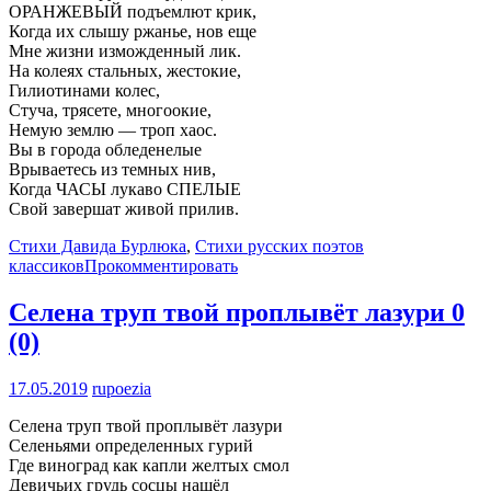
ОРАНЖЕВЫЙ подъемлют крик,
Когда их слышу ржанье, нов еще
Мне жизни изможденный лик.
На колеях стальных, жестокие,
Гилиотинами колес,
Стуча, трясете, многоокие,
Немую землю — троп хаос.
Вы в города обледенелые
Врываетесь из темных нив,
Когда ЧАСЫ лукаво СПЕЛЫЕ
Свой завершат живой прилив.
Стихи Давида Бурлюка
,
Стихи русских поэтов
классиков
Прокомментировать
Селена труп твой проплывёт лазури
0
(0)
17.05.2019
rupoezia
Селена труп твой проплывёт лазури
Селеньями определенных гурий
Где виноград как капли желтых смол
Девичьих грудь сосцы нашёл